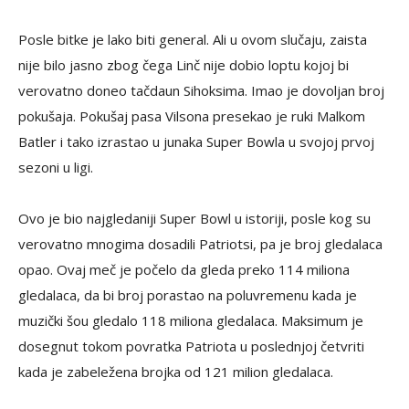
Posle bitke je lako biti general. Ali u ovom slučaju, zaista
nije bilo jasno zbog čega Linč nije dobio loptu kojoj bi
verovatno doneo tačdaun Sihoksima. Imao je dovoljan broj
pokušaja. Pokušaj pasa Vilsona presekao je ruki Malkom
Batler i tako izrastao u junaka Super Bowla u svojoj prvoj
sezoni u ligi.
Ovo je bio najgledaniji Super Bowl u istoriji, posle kog su
verovatno mnogima dosadili Patriotsi, pa je broj gledalaca
opao. Ovaj meč je počelo da gleda preko 114 miliona
gledalaca, da bi broj porastao na poluvremenu kada je
muzički šou gledalo 118 miliona gledalaca. Maksimum je
dosegnut tokom povratka Patriota u poslednjoj četvriti
kada je zabeležena brojka od 121 milion gledalaca.