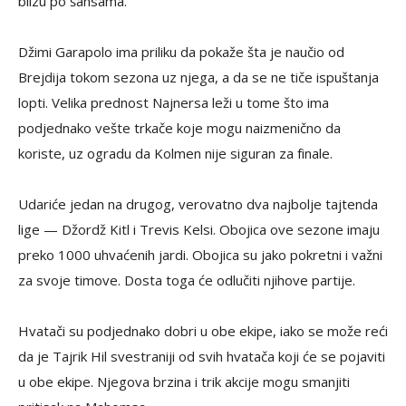
blizu po šansama.
Džimi Garapolo ima priliku da pokaže šta je naučio od
Brejdija tokom sezona uz njega, a da se ne tiče ispuštanja
lopti. Velika prednost Najnersa leži u tome što ima
podjednako vešte trkače koje mogu naizmenično da
koriste, uz ogradu da Kolmen nije siguran za finale.
Udariće jedan na drugog, verovatno dva najbolje tajtenda
lige — Džordž Kitl i Trevis Kelsi. Obojica ove sezone imaju
preko 1000 uhvaćenih jardi. Obojica su jako pokretni i važni
za svoje timove. Dosta toga će odlučiti njihove partije.
Hvatači su podjednako dobri u obe ekipe, iako se može reći
da je Tajrik Hil svestraniji od svih hvatača koji će se pojaviti
u obe ekipe. Njegova brzina i trik akcije mogu smanjiti