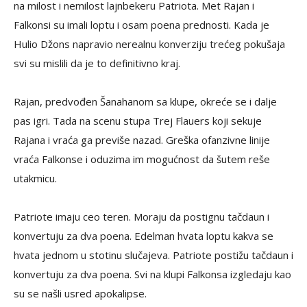
na milost i nemilost lajnbekeru Patriota. Met Rajan i
Falkonsi su imali loptu i osam poena prednosti. Kada je
Hulio Džons napravio nerealnu konverziju trećeg pokušaja
svi su mislili da je to definitivno kraj.
Rajan, predvođen Šanahanom sa klupe, okreće se i dalje
pas igri. Tada na scenu stupa Trej Flauers koji sekuje
Rajana i vraća ga previše nazad. Greška ofanzivne linije
vraća Falkonse i oduzima im mogućnost da šutem reše
utakmicu.
Patriote imaju ceo teren. Moraju da postignu tačdaun i
konvertuju za dva poena. Edelman hvata loptu kakva se
hvata jednom u stotinu slučajeva. Patriote postižu tačdaun i
konvertuju za dva poena. Svi na klupi Falkonsa izgledaju kao
su se našli usred apokalipse.