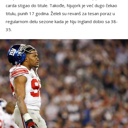
carda stigao do titule. Takođe, Njujork je već dugo čekao
titulu, punih 17 godina. Želeli su revanš za tesan poraz u
regularnom delu sezone kada je Nju Ingland dobio sa 38-
35.