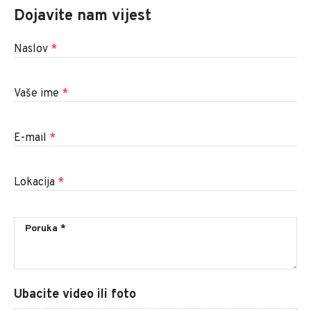
Dojavite nam vijest
Naslov
*
Vaše ime
*
E-mail
*
Lokacija
*
Ubacite video ili foto