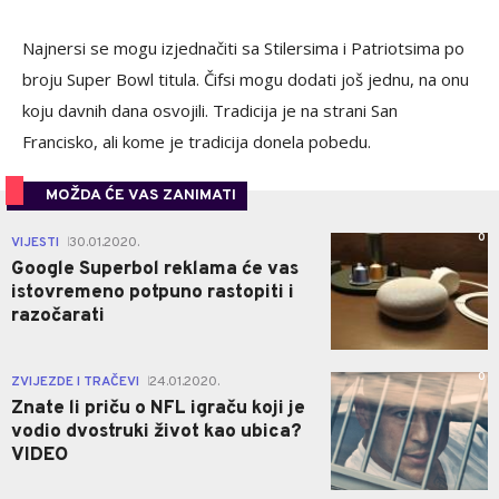
Najnersi se mogu izjednačiti sa Stilersima i Patriotsima po
broju Super Bowl titula. Čifsi mogu dodati još jednu, na onu
koju davnih dana osvojili. Tradicija je na strani San
Francisko, ali kome je tradicija donela pobedu.
MOŽDA ĆE VAS ZANIMATI
0
VIJESTI
30.01.2020.
|
Google Superbol reklama će vas
istovremeno potpuno rastopiti i
razočarati
0
ZVIJEZDE I TRAČEVI
24.01.2020.
|
Znate li priču o NFL igraču koji je
vodio dvostruki život kao ubica?
VIDEO