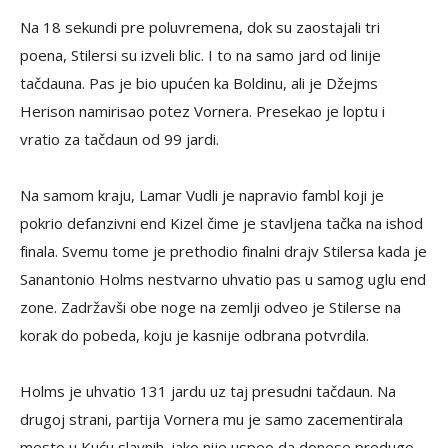
Na 18 sekundi pre poluvremena, dok su zaostajali tri
poena, Stilersi su izveli blic. I to na samo jard od linije
tačdauna. Pas je bio upućen ka Boldinu, ali je Džejms
Herison namirisao potez Vornera. Presekao je loptu i
vratio za tačdaun od 99 jardi.
Na samom kraju, Lamar Vudli je napravio fambl koji je
pokrio defanzivni end Kizel čime je stavljena tačka na ishod
finala. Svemu tome je prethodio finalni drajv Stilersa kada je
Sanantonio Holms nestvarno uhvatio pas u samog uglu end
zone. Zadržavši obe noge na zemlji odveo je Stilerse na
korak do pobeda, koju je kasnije odbrana potvrdila.
Holms je uhvatio 131 jardu uz taj presudni tačdaun. Na
drugoj strani, partija Vornera mu je samo zacementirala
mesto u Kuću slavnih, iako nije uspeo da donese predugo