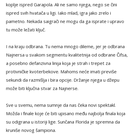
koplje ispred Garapola. Ali ne samo njega, nego se čini
ispred svih hvatača u ligi. Iako mlad, igra jako zrelo i
pametno. Nekada saigrači ne mogu da ga isprate i upravo
tu može ležati ključ.
I na kraju odbrana. Tu nema mnogo dileme, jer je odbrana
Najnersa u svakom segmentu kvalitetnija od odbrane Čifsa,
a posebno defanzivna linija koja je strah i trepet za
protivničke kvoterbekove. Mahoms neće imati previše
sekundi da razmišlja i bira opcije. Držanje njega u džepu
može biti ključna stvar za Najnerse.
Sve u svemu, nema sumnje da nas čeka novi spektakl.
Možda i finale koje će biti upisano među najbolja finala koja
su odigrana u istoriji lige. Sunčana Florida je spremna da
kruniše novog šampiona.