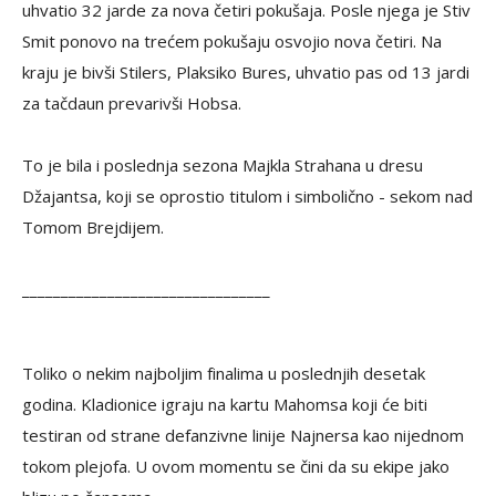
uhvatio 32 jarde za nova četiri pokušaja. Posle njega je Stiv
Smit ponovo na trećem pokušaju osvojio nova četiri. Na
kraju je bivši Stilers, Plaksiko Bures, uhvatio pas od 13 jardi
za tačdaun prevarivši Hobsa.
To je bila i poslednja sezona Majkla Strahana u dresu
Džajantsa, koji se oprostio titulom i simbolično - sekom nad
Tomom Brejdijem.
________________________________
Toliko o nekim najboljim finalima u poslednjih desetak
godina. Kladionice igraju na kartu Mahomsa koji će biti
testiran od strane defanzivne linije Najnersa kao nijednom
tokom plejofa. U ovom momentu se čini da su ekipe jako