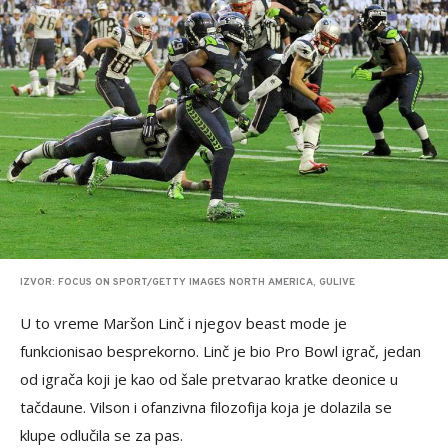
IZVOR: FOCUS ON SPORT/GETTY IMAGES NORTH AMERICA, GULIVE
U to vreme Maršon Linč i njegov beast mode je
funkcionisao besprekorno. Linč je bio Pro Bowl igrač, jedan
od igrača koji je kao od šale pretvarao kratke deonice u
tačdaune. Vilson i ofanzivna filozofija koja je dolazila se
klupe odlučila se za pas.