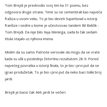
Tom Brejdi je predvodio svoj tim ka 31 poenu, bez
odgovora druge strane. Time su se cementirali kao najveća
frašiza u ovom veku. To je bio deveti Superbowl u istoriji
franšize i sedmi u kome je učestvovao tandem Bil Beličik -
Tom Brejdi. Da nije bilo Ilaja Meninga, sada bi čak sedam
titula stajalo uz njihova imena.
Mislim da su samo Patriote verovale da mogu da se vrate
kada su ušli u poslednju četvrtinu rezultatom 28-9. Pored
najvećeg povratka u istoriji finala, to je bio i prvi put da se
igrao produžetak. To je bio i prvi put da neko baci toliki broj
jardi.
Brejdi je bacio čak 466 jardi te večeri.