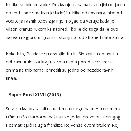
Kritike su bile žestoke. Pozivanje pasa na razdaljini od jarda
do end zone smatran je ludošću. Niko od novinara, niko od
voditelja raznih televizija nije mogao da veruje kada je
Vilson krenuo rukom ka napred. Išlo je do toga da je ovo
nazvan najgorom igrom u istoriji i to od strane Emita Smita.
Kako bilo, Patriote su osvojile titulu. Sihoksi su omanuli u
odbrani titule. Na kraju, svima nama pored televizora i
onima na tribinama, priredili su jedno od nezaboravnih
finala.
-
Super Bowl XLVII (2013)
Susret dva brata, ali na na terenu nego na mesto trenera.
Džim i Džo Harborou našli su se jedan preko puta drugog.
Posmatrajući iz ugla franšize Rejvensa ovom titulom Rej