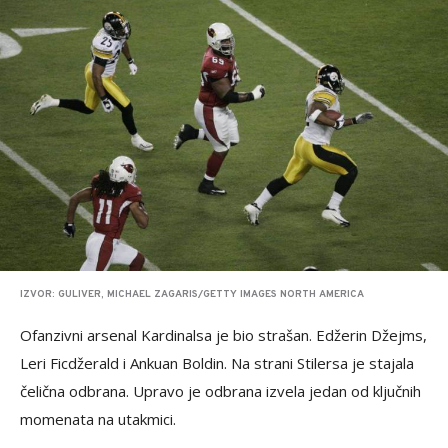
IZVOR: GULIVER, MICHAEL ZAGARIS/GETTY IMAGES NORTH AMERICA
Ofanzivni arsenal Kardinalsa je bio strašan. Edžerin Džejms,
Leri Ficdžerald i Ankuan Boldin. Na strani Stilersa je stajala
čelična odbrana. Upravo je odbrana izvela jedan od ključnih
momenata na utakmici.