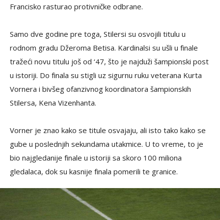
Francisko rasturao protivničke odbrane.
Samo dve godine pre toga, Stilersi su osvojili titulu u
rodnom gradu Džeroma Betisa. Kardinalsi su ušli u finale
tražeći novu titulu još od ‘47, što je najduži šampionski post
u istoriji. Do finala su stigli uz sigurnu ruku veterana Kurta
Vornera i bivšeg ofanzivnog koordinatora šampionskih
Stilersa, Kena Vizenhanta.
Vorner je znao kako se titule osvajaju, ali isto tako kako se
gube u poslednjih sekundama utakmice. U to vreme, to je
bio najgledanije finale u istoriji sa skoro 100 miliona
gledalaca, dok su kasnije finala pomerili te granice.