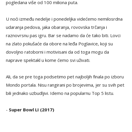
pogledana više od 100 miliona puta.
U noći između nedelje i ponedeljka videćemo nemilosrdna
udaranja pedova, jaka obaranja, rovovska trčanja i
raznovrsnu pas igru. Bar se nadamo da će tako biti. Lovci
na zlato pokušaće da obore na leđa Poglavice, koji su
dovoljno ratoborni i motivisani da od toga mogu da
naprave spektakl u kome ćemo svi uživati.
Ali, da se pre toga podsetimo pet najboljih finala po izboru
Mondo portala. Nisu rangirani po brojevima, jer su svih pet
bili jednako uzbudljivi. Idemo na popularnu Top 5 listu.
-
Super Bowl LI (2017)