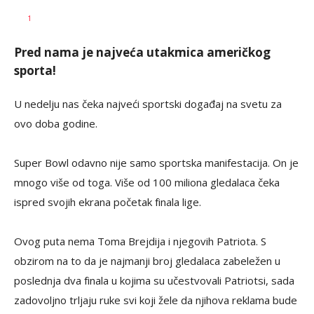
Vladimir
AUTOR
1
Ćuk
Pred nama je najveća utakmica američkog
sporta!
U nedelju nas čeka najveći sportski događaj na svetu za
ovo doba godine.
Super Bowl odavno nije samo sportska manifestacija. On je
mnogo više od toga. Više od 100 miliona gledalaca čeka
ispred svojih ekrana početak finala lige.
Ovog puta nema Toma Brejdija i njegovih Patriota. S
obzirom na to da je najmanji broj gledalaca zabeležen u
poslednja dva finala u kojima su učestvovali Patriotsi, sada
zadovoljno trljaju ruke svi koji žele da njihova reklama bude