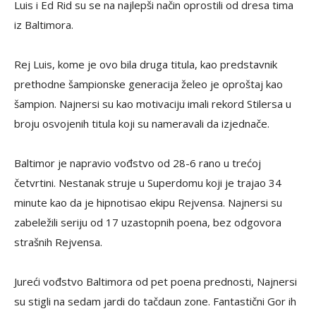
Luis i Ed Rid su se na najlepši način oprostili od dresa tima
iz Baltimora.
Rej Luis, kome je ovo bila druga titula, kao predstavnik
prethodne šampionske generacija želeo je oproštaj kao
šampion. Najnersi su kao motivaciju imali rekord Stilersa u
broju osvojenih titula koji su nameravali da izjednače.
Baltimor je napravio vođstvo od 28-6 rano u trećoj
četvrtini. Nestanak struje u Superdomu koji je trajao 34
minute kao da je hipnotisao ekipu Rejvensa. Najnersi su
zabeležili seriju od 17 uzastopnih poena, bez odgovora
strašnih Rejvensa.
Jureći vođstvo Baltimora od pet poena prednosti, Najnersi
su stigli na sedam jardi do tačdaun zone. Fantastični Gor ih