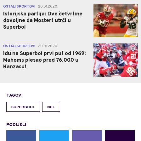
0
OSTALI SPORTOVI
20.01.2020.
|
Istorijska partija: Dve četvrtine
dovoljne da Mostert utrči u
Superbol
0
OSTALI SPORTOVI
20.01.2020.
|
Idu na Superbol prvi put od 1969:
Mahoms plesao pred 76.000 u
Kanzasu!
TAGOVI
SUPERBOUL
NFL
PODIJELI