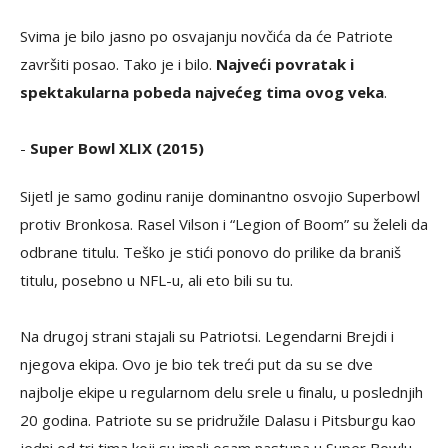
Svima je bilo jasno po osvajanju novčića da će Patriote
završiti posao. Tako je i bilo.
Najveći povratak i
spektakularna pobeda najvećeg tima ovog veka
.
-
Super Bowl XLIX (2015)
Sijetl je samo godinu ranije dominantno osvojio Superbowl
protiv Bronkosa. Rasel Vilson i “Legion of Boom” su želeli da
odbrane titulu. Teško je stići ponovo do prilike da braniš
titulu, posebno u NFL-u, ali eto bili su tu.
Na drugoj strani stajali su Patriotsi. Legendarni Brejdi i
njegova ekipa. Ovo je bio tek treći put da su se dve
najbolje ekipe u regularnom delu srele u finalu, u poslednjih
20 godina. Patriote su se pridružile Dalasu i Pitsburgu kao