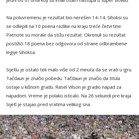
jedni od tri tima koji su imali osam nastupa u Super Bowlu.
Na poluvremenu je rezultat bio nerešen 14-14. Sihoksi su
se odlepili na 10 poena razlike na kraju treće četvrtine.
Patriote su morale da stižu rezultat. Okrenuli su rezultat
postižići 18 poena bez odgovora od strane odbrambene
legije Sihoksa.
Sijetlu je ostalo tek malo više od 2 minuta da se vrati u igru.
Tačdaun je značio pobedu. Tačdaun je značio da titula
ostaje u kišnom gradu. Rasel Vilson je gradio napad za
napadom. Vreme je polako isticalo. Na 26 sekundi pre kraja
Sijetl je stajao pred vratima velikog sna.