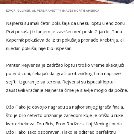
IZVOR: GULIVER, AL PEREIRA/GETTY IMAGES NORTH AMERICA
Najnersi su imali četiri pokušaja da unesu loptu u end zonu.
Prvi pokušaj trčanjem je završen već posle 2 jarde. Tada
Kapernik pokušava da iz tri pokušaja pronađe Krebtrija, ali
nijedan pokušaj nije bio uspešan.
Panter Rejvensa je zadržao loptu i trošio vreme skakajući
po end zoni, čekajući da igrači protivničkog tima naprave
sejfti. Izguran je sa terena. Rejvensi su ispucali loptu i
zaustavili vraćanje Najnersa čime je slavlje moglo da počne.
Džo Flako je osvojio nagradu za najkorisnijeg igrača finala,
što je bilo četvrto priznanje zaredom koje je otišlo u ruke
kvoterbekova. Dru Bris, Eron Rodžers, Ilaj Mening i onda
Džo Flako. Iako osporavan, Flako je odigrao perfektnu