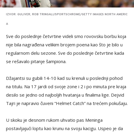
IZVOR: GULIVER, ROB TRINGALI/SPORTSCHROME/GETTY IMAGES NORTH AMERIC
A
Sve do poslednje četvrtine videli smo rovovsku borbu koja
nije bila nagrađena velikim brojem poena kao što je bilo u
regularnom delu sezone. Sve do poslednje četvrtine kada
se rešavalo pitanje šampiona.
Džajantsi su gubili 14-10 kad su krenuli u poslednji pohod
na titulu. Na 17 jardi od svoje zone i 2 i po minuta pre kraja
desilo se jedno od najboljih hvatanja u finalima lige. Dejvid
Tajri je napravio čuveni “Helmet Catch” na trećem pokušaju.
U skoku je desnom rukom uhvatio pas Meninga
postavljajući loptu kao krunu na svoju kacigu. Uspeo je da