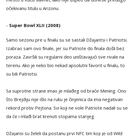
očekivanu titulu u Arizonu.
-
Super Bowl XLII (2008)
Samo sezonu pre u finalu su se sastali Džajantsi i Patriotsi.
Izabrao sam ovo finale, jer su Patriote do finala došli bez
poraza. Završili su regularni deo uništavajući sve rivale na
terenu. Ako je neko bio nekad apsolutni favorit u finalu, to
su bili Patriotsi.
Sa suprotne strane imao je mlađeg od braće Mening. Ono
što Brejdiju nije išlo na ruku je činjenica da ima negativan
rekord protiv Pejtona. Svi koji ne vole Patriote nadali su se
da će i mlađi brat krenuti stopama starijeg.
Džajansi su želeli da postanu prvi NFC tim koji je od Wild