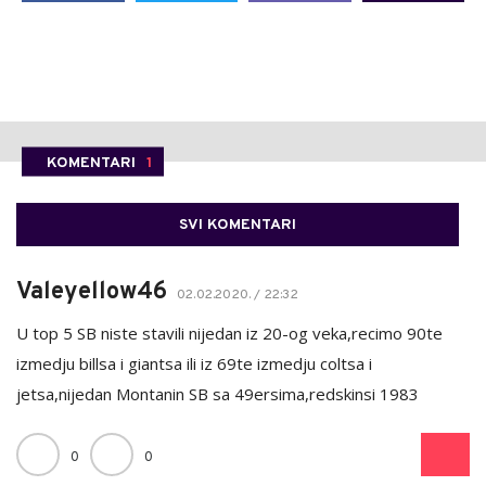
KOMENTARI
1
SVI KOMENTARI
Valeyellow46
02.02.2020. / 22:32
U top 5 SB niste stavili nijedan iz 20-og veka,recimo 90te
izmedju billsa i giantsa ili iz 69te izmedju coltsa i
jetsa,nijedan Montanin SB sa 49ersima,redskinsi 1983
0
0