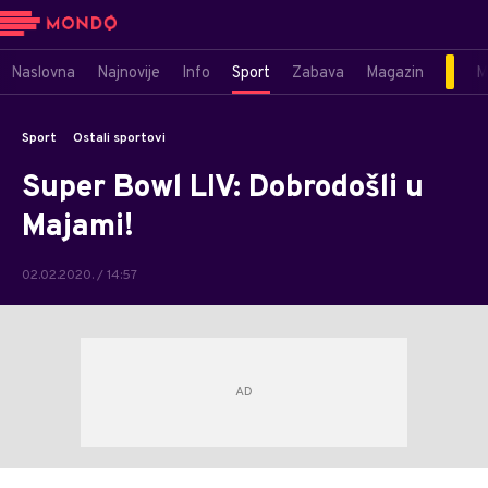
Naslovna
Najnovije
Info
Sport
Zabava
Magazin
M
Sport
Ostali sportovi
Super Bowl LIV: Dobrodošli u
Majami!
02.02.2020. / 14:57