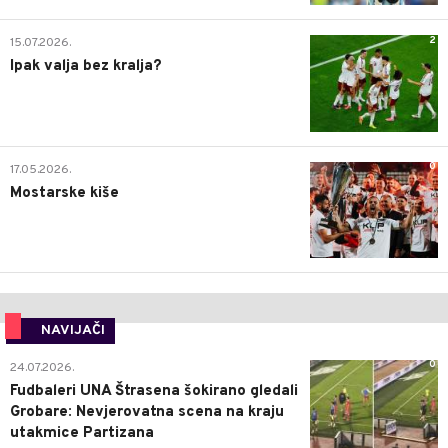
2
15.07.2026.
Ipak valja bez kralja?
0
17.05.2026.
Mostarske kiše
NAVIJAČI
0
24.07.2026.
Fudbaleri UNA Štrasena šokirano gledali
Grobare: Nevjerovatna scena na kraju
utakmice Partizana