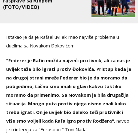
rasprave sa Klopom
(FOTO/VIDEO)
Istakao je da je Rafael uvijek imao najviše problema u
duelima sa Novakom Đokovićem.
"Federer je Rafin možda najveći protivnik, ali za nas je
uvijek teže bilo igrati protiv Đokovića. Pristup kada je
na drugoj strani mreže Federer bio je da moramo da
pobijedimo, tačno smo imali u glavi kakvu taktiku
moramo da primenimo. Sa Novakom je bila drugačija
situacija. Mnogo puta protiv njega nismo znali kako
treba igrati. On je uvijek bio daleko teži protivnik i
više smo voljeli kada Rafa igra protiv Rodžera"
, naveo
je u intervju za "Eurosport" Toni Nadal.