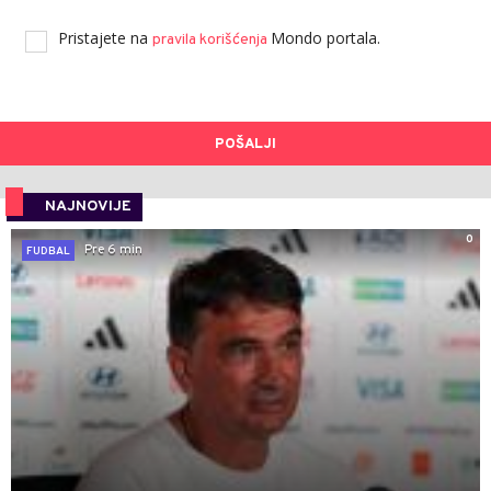
Pristajete na
Mondo portala.
pravila korišćenja
POŠALJI
NAJNOVIJE
0
Pre 6 min
FUDBAL