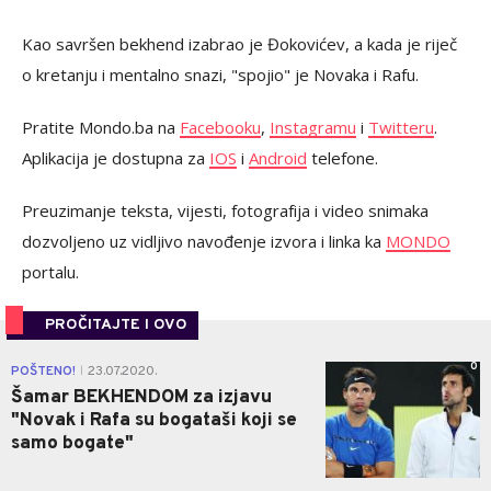
Kao savršen bekhend izabrao je Đokovićev, a kada je riječ
o kretanju i mentalno snazi, "spojio" je Novaka i Rafu.
Pratite Mondo.ba na
Facebooku
,
Instagramu
i
Twitteru
.
Aplikacija je dostupna za
IOS
i
Android
telefone.
Preuzimanje teksta, vijesti, fotografija i video snimaka
dozvoljeno uz vidljivo navođenje izvora i linka ka
MONDO
portalu.
PROČITAJTE I OVO
0
POŠTENO!
23.07.2020.
|
Šamar BEKHENDOM za izjavu
"Novak i Rafa su bogataši koji se
samo bogate"