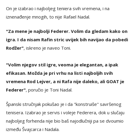
On je izabrao i najboljeg teniera svih vremena, i na
iznenađenje mnogih, to nije Rafael Nadal.
"Za mene je najbolji Federer. Volim da gledam kako on
igra. I da nisam Rafin stric uvijek bih navijao da pobedi
Rodžer"
, iskreno je naveo Toni.
"Volim njegov stil igre, veoma je elegantan, a ipak
efikasan. Možda je pri vrhu na listi najboljih svih
vremena Rod Lejver, a ni Rafa nije daleko, ali GOAT je
Federer"
, poručio je Toni Nadal.
Španski stručnjak pokušao je i da "konstruiše" savršenog
tenisera. Izabrao je servis i voleje Federera, dok u slučaju
najboljeg forhenda nije bio baš najodlučniji pa se dvoumio
između Švajcarca i Nadala.