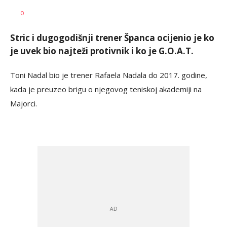
Mirjana
AUTOR
0
Šegan
Stric i dugogodišnji trener Španca ocijenio je ko
je uvek bio najteži protivnik i ko je G.O.A.T.
Toni Nadal bio je trener Rafaela Nadala do 2017. godine,
kada je preuzeo brigu o njegovog teniskoj akademiji na
Majorci.