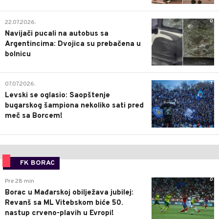
0
22.07.2026.
Navijači pucali na autobus sa
Argentincima: Dvojica su prebačena u
bolnicu
1
07.07.2026.
Levski se oglasio: Saopštenje
bugarskog šampiona nekoliko sati pred
meč sa Borcem!
FK BORAC
0
Pre 28 min
Borac u Mađarskoj obilježava jubilej:
Revanš sa ML Vitebskom biće 50.
nastup crveno-plavih u Evropi!