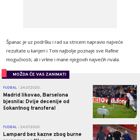
Španac je uz podršku i rad sa stricem napravio najveće
rezultate u karijeri i Toni najbolje poznaje sve Rafine
mogućnosti, ali i vrline i mane njegovih najvećih rivala.
MOŽDA ĆE VAS ZANIMATI
0
FUDBAL
24.07.2020.
|
Madrid likovao, Barselona
bjesnila: Dvije decenije od
šokantnog transfera!
0
FUDBAL
24.07.2020.
|
Lampard bez kazne zbog burne