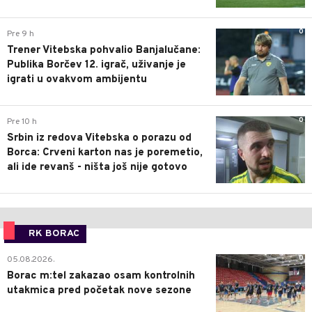
0
Pre 9 h
Trener Vitebska pohvalio Banjalučane:
Publika Borčev 12. igrač, uživanje je
igrati u ovakvom ambijentu
0
Pre 10 h
Srbin iz redova Vitebska o porazu od
Borca: Crveni karton nas je poremetio,
ali ide revanš - ništa još nije gotovo
RK BORAC
0
05.08.2026.
Borac m:tel zakazao osam kontrolnih
utakmica pred početak nove sezone