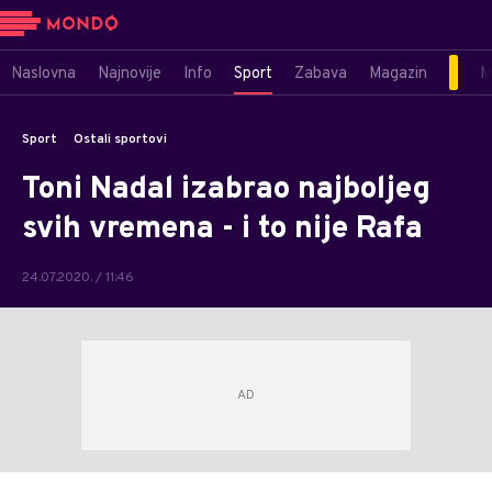
Naslovna
Najnovije
Info
Sport
Zabava
Magazin
M
Sport
Ostali sportovi
Toni Nadal izabrao najboljeg
svih vremena - i to nije Rafa
24.07.2020. / 11:46