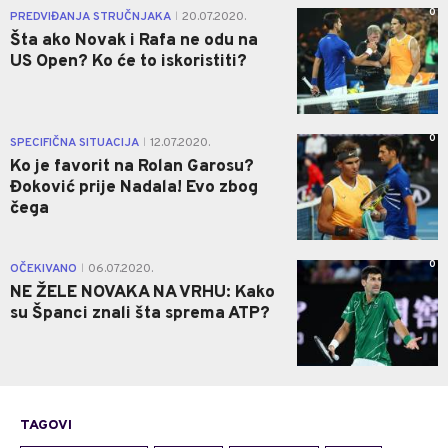
0
PREDVIĐANJA STRUČNJAKA
20.07.2020.
|
Šta ako Novak i Rafa ne odu na
US Open? Ko će to iskoristiti?
0
SPECIFIČNA SITUACIJA
12.07.2020.
|
Ko je favorit na Rolan Garosu?
Đoković prije Nadala! Evo zbog
čega
0
OČEKIVANO
06.07.2020.
|
NE ŽELE NOVAKA NA VRHU: Kako
su Španci znali šta sprema ATP?
TAGOVI