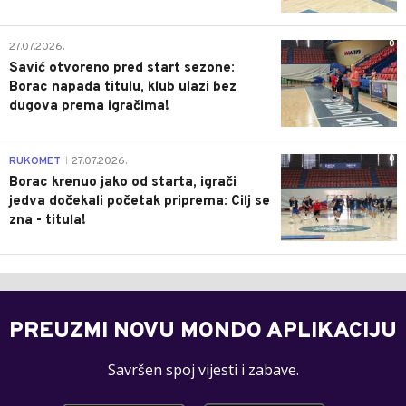
0
27.07.2026.
Savić otvoreno pred start sezone:
Borac napada titulu, klub ulazi bez
dugova prema igračima!
0
RUKOMET
27.07.2026.
|
Borac krenuo jako od starta, igrači
jedva dočekali početak priprema: Cilj se
zna - titula!
PREUZMI NOVU MONDO APLIKACIJU
Savršen spoj vijesti i zabave.