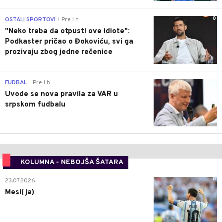
0
OSTALI SPORTOVI
Pre 1 h
|
"Neko treba da otpusti ove idiote":
Podkaster pričao o Đokoviću, svi ga
prozivaju zbog jedne rečenice
0
FUDBAL
Pre 1 h
|
Uvode se nova pravila za VAR u
srpskom fudbalu
KOLUMNA - NEBOJŠA ŠATARA
0
23.07.2026.
Mesi(ja)