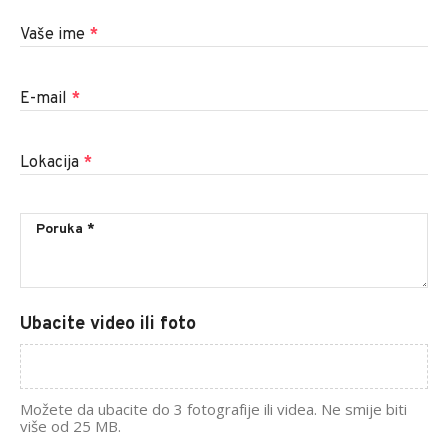
Vaše ime
*
E-mail
*
Lokacija
*
Ubacite video ili foto
Možete da ubacite do 3 fotografije ili videa. Ne smije biti
više od 25 MB.