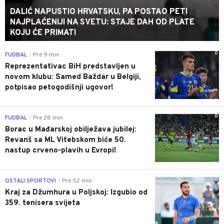
DALIĆ NAPUSTIO HRVATSKU, PA POSTAO PETI
NAJPLAĆENIJI NA SVETU: STAJE DAH OD PLATE
KOJU ĆE PRIMATI
0
FUDBAL
Pre 9 min
|
Reprezentativac BiH predstavljen u
novom klubu: Samed Baždar u Belgiji,
potpisao petogodišnji ugovor!
0
FUDBAL
Pre 28 min
|
Borac u Mađarskoj obilježava jubilej:
Revanš sa ML Vitebskom biće 50.
nastup crveno-plavih u Evropi!
0
OSTALI SPORTOVI
Pre 52 min
|
Kraj za Džumhura u Poljskoj: Izgubio od
359. tenisera svijeta