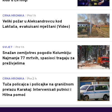
klub u Evroligi
0
CRNA HRONIKA
Pre 1 h
|
Veliki požar u Aleksandrovcu kod
Laktaša, evakuisani mještani (Video)
0
SVIJET
Pre 1 h
|
Snažan zemljotres pogodio Kolumbiju:
Najmanje 77 mrtvih, spasioci tragaju za
preživjelima
1
CRNA HRONIKA
Pre 2 h
|
Tuča policajca i policajke na graničnom
prelazu Karakaj: Intervenisali putnici i
Hitna pomoć