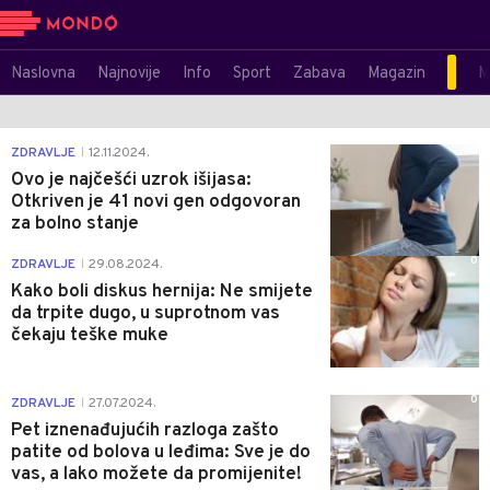
Naslovna
Najnovije
Info
Sport
Zabava
Magazin
M
0
ZDRAVLJE
12.11.2024.
|
Ovo je najčešći uzrok išijasa:
Otkriven je 41 novi gen odgovoran
za bolno stanje
0
ZDRAVLJE
29.08.2024.
|
Kako boli diskus hernija: Ne smijete
da trpite dugo, u suprotnom vas
čekaju teške muke
0
ZDRAVLJE
27.07.2024.
|
Pet iznenađujućih razloga zašto
patite od bolova u leđima: Sve je do
vas, a lako možete da promijenite!