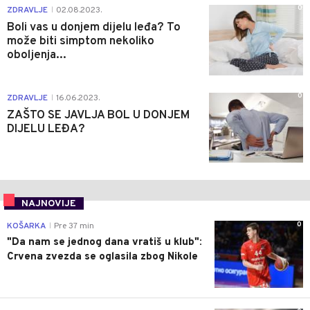
0
ZDRAVLJE
02.08.2023.
|
Boli vas u donjem dijelu leđa? To
može biti simptom nekoliko
oboljenja...
0
ZDRAVLJE
16.06.2023.
|
ZAŠTO SE JAVLJA BOL U DONJEM
DIJELU LEĐA?
NAJNOVIJE
0
KOŠARKA
Pre 37 min
|
"Da nam se jednog dana vratiš u klub":
Crvena zvezda se oglasila zbog Nikole