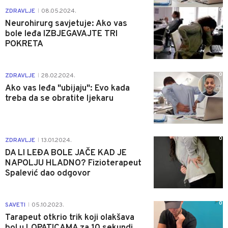
0
ZDRAVLJE
08.05.2024.
|
Neurohirurg savjetuje: Ako vas
bole leđa IZBJEGAVAJTE TRI
POKRETA
0
ZDRAVLJE
28.02.2024.
|
Ako vas leđa "ubijaju": Evo kada
treba da se obratite ljekaru
0
ZDRAVLJE
13.01.2024.
|
DA LI LEĐA BOLE JAČE KAD JE
NAPOLJU HLADNO? Fizioterapeut
Spalević dao odgovor
0
SAVETI
05.10.2023.
|
Tarapeut otkrio trik koji olakšava
bol u LOPATICAMA za 10 sekundi