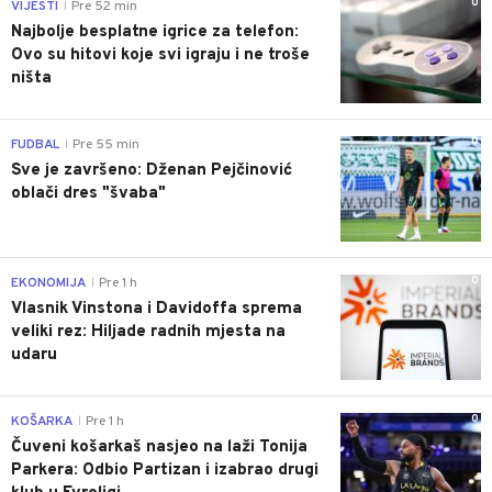
0
VIJESTI
Pre 52 min
|
Najbolje besplatne igrice za telefon:
Ovo su hitovi koje svi igraju i ne troše
ništa
0
FUDBAL
Pre 55 min
|
Sve je završeno: Dženan Pejčinović
oblači dres "švaba"
0
EKONOMIJA
Pre 1 h
|
Vlasnik Vinstona i Davidoffa sprema
veliki rez: Hiljade radnih mjesta na
udaru
0
KOŠARKA
Pre 1 h
|
Čuveni košarkaš nasjeo na laži Tonija
Parkera: Odbio Partizan i izabrao drugi