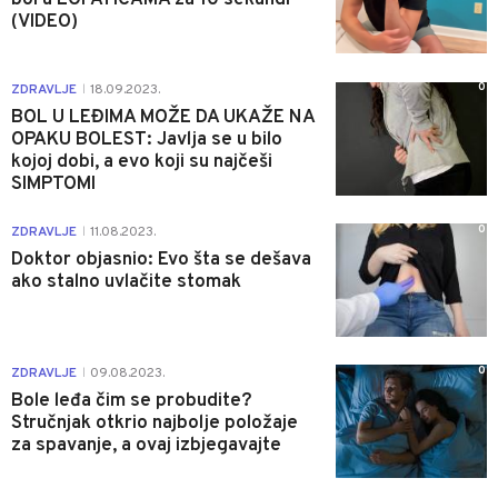
(VIDEO)
0
ZDRAVLJE
18.09.2023.
|
BOL U LEĐIMA MOŽE DA UKAŽE NA
OPAKU BOLEST: Javlja se u bilo
kojoj dobi, a evo koji su najčeši
SIMPTOMI
0
ZDRAVLJE
11.08.2023.
|
Doktor objasnio: Evo šta se dešava
ako stalno uvlačite stomak
0
ZDRAVLJE
09.08.2023.
|
Bole leđa čim se probudite?
Stručnjak otkrio najbolje položaje
za spavanje, a ovaj izbjegavajte