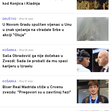
kod Konjica i Kladnja
0
DRUŠTVO
Pre 13 min
|
U Novom Gradu spušten vijenac u Unu
u znak sjećanja na stradale Srbe u
akciji "Oluja"
0
KOŠARKA
Pre 15 min
|
Saša Obradović ga nije dočekao u
Zvezdi: Sada će probati da mu spasi
karijeru u Izraelu
0
KOŠARKA
Pre 17 min
|
Biser Real Madrida stiže u Crvenu
zvezdu: "Pregovori su u završnoj fazi"