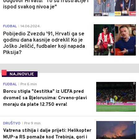
odgovor Hrvatu! "To su frustracije i
ispod svakog nivoa je"
1
FUDBAL
14.06.2024.
|
Pobijedio Zvezdu '91, Hrvati ga se
godinu dana kasnije odrekli! Ko je
Joško Jeličić, fudbaler koji napada
Piksija?
NAJNOVIJE
0
FUDBAL
Pre 6 min
|
Borcu stigla "čestitka" iz UEFA pred
dvomeč sa Bjelorusima: Crveno-plavi
moraju da plate 12.750 evra!
0
DRUŠTVO
Pre 9 min
|
Vatrena stihija i dalje prijeti: Helikopter
MUP-a RS pomaže kod Trebinja, gori i