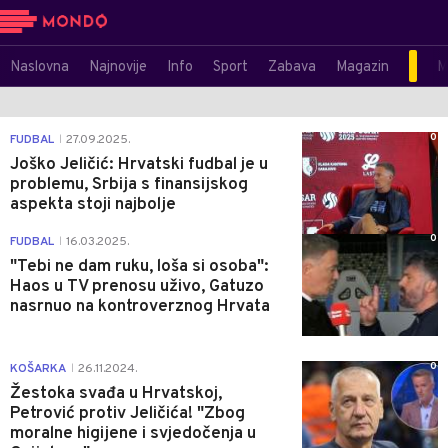
Naslovna
Najnovije
Info
Sport
Zabava
Magazin
M
0
FUDBAL
27.09.2025.
|
Joško Jeličić: Hrvatski fudbal je u
problemu, Srbija s finansijskog
aspekta stoji najbolje
0
FUDBAL
16.03.2025.
|
"Tebi ne dam ruku, loša si osoba":
Haos u TV prenosu uživo, Gatuzo
nasrnuo na kontroverznog Hrvata
0
KOŠARKA
26.11.2024.
|
Žestoka svađa u Hrvatskoj,
Petrović protiv Jeličića! "Zbog
moralne higijene i svjedočenja u