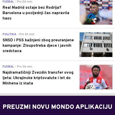
0
FUDBAL
Pre 26 min
|
Real Madrid ostaje bez Rodrija?
Barselona u posljednji čas napravila
haos
0
POLITIKA
Pre 32 min
|
SNSD i PSS kažnjeni zbog preuranjene
kampanje: Zloupotreba djece i javnih
sredstava
0
FUDBAL
Pre 36 min
|
Najdramatičniji Zvezdin transfer ovog
ljeta: Ukrajinske kriptovalute i let do
Minhena iz inata
PREUZMI NOVU MONDO APLIKACIJU