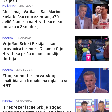
Osijeku..."
0
KOŠARKA
25.11.2024.
|
"Je l' imaju Vatikan i San Marino
košarkašku reprezentaciju?":
Jeličić udario na Hrvatsku nakon
poraza u Skenderiji
0
FUDBAL
14.09.2024.
|
Vrijeđao Srbe i Piksija, a sad
provocira i trenera Dinama: Cijela
Hrvatska priča o sceni poslije
derbija
0
FUDBAL
23.06.2024.
|
Zbog komentara hrvatskog
analitičara o Nepalcima oglasila se i
HRT
0
FUDBAL
14.06.2024.
|
Iz reprezentacije Srbije stigao