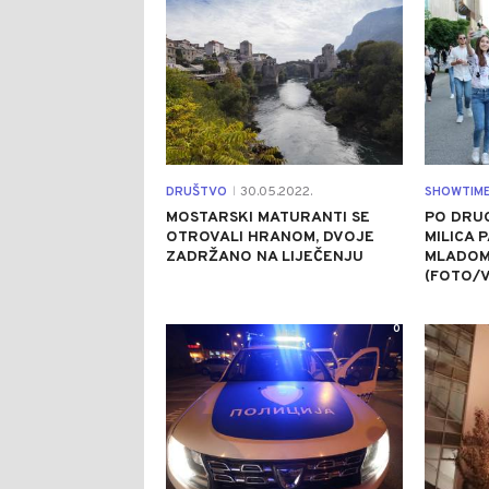
DRUŠTVO
30.05.2022.
SHOWTIM
|
MOSTARSKI MATURANTI SE
PO DRUG
OTROVALI HRANOM, DVOJE
MILICA 
ZADRŽANO NA LIJEČENJU
MLADOM
(FOTO/V
0