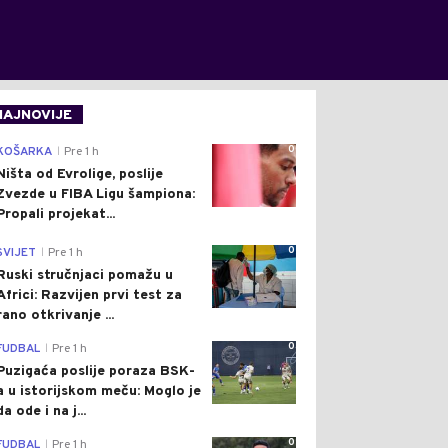
NAJNOVIJE
0
KOŠARKA
Pre 1 h
|
Ništa od Evrolige, poslije
Zvezde u FIBA Ligu šampiona:
Propali projekat...
0
SVIJET
Pre 1 h
|
Ruski stručnjaci pomažu u
Africi: Razvijen prvi test za
rano otkrivanje ...
0
FUDBAL
Pre 1 h
|
Puzigaća poslije poraza BSK-
a u istorijskom meču: Moglo je
da ode i na j...
0
FUDBAL
Pre 1 h
|