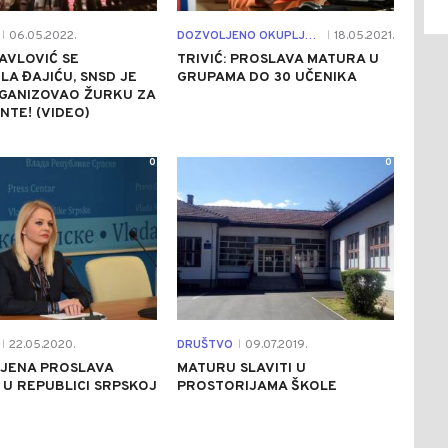
06.05.2022.
DOZVOLJENO OKUPLJANJE
18.05.2021.
|
|
PAVLOVIĆ SE
TRIVIĆ: PROSLAVA MATURA U
LA ĐAJIĆU, SNSD JE
GRUPAMA DO 30 UČENIKA
RGANIZOVAO ŽURKU ZA
TE! (VIDEO)
0
0
22.05.2020.
DRUŠTVO
09.07.2019.
|
|
JENA PROSLAVA
MATURU SLAVITI U
U REPUBLICI SRPSKOJ
PROSTORIJAMA ŠKOLE