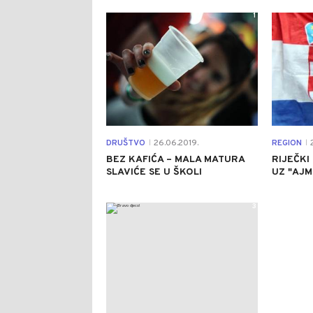
1
DRUŠTVO
26.06.2019.
REGION
2
|
|
BEZ KAFIĆA – MALA MATURA
RIJEČKI
SLAVIĆE SE U ŠKOLI
UZ "AJM
3