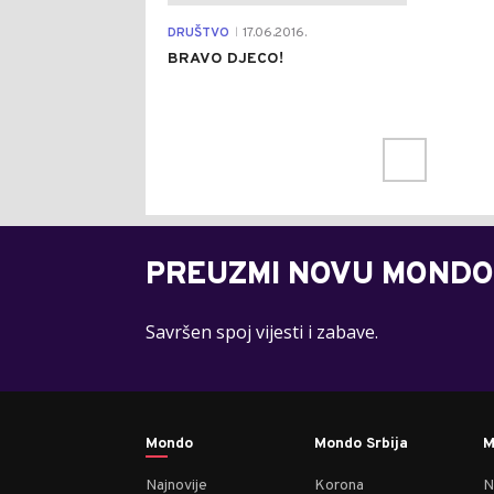
DRUŠTVO
17.06.2016.
|
BRAVO DJECO!
PREUZMI NOVU MONDO
Savršen spoj vijesti i zabave.
Mondo
Mondo Srbija
M
Najnovije
Korona
N