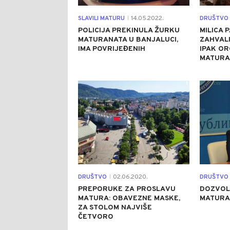
SLAVILI MATURU
14.05.2022.
DRUŠTVO
|
POLICIJA PREKINULA ŽURKU
MILICA 
MATURANATA U BANJALUCI,
ZAHVALI
IMA POVRIJEĐENIH
IPAK O
MATURAN
1
DRUŠTVO
02.06.2020.
DRUŠTVO
|
PRЕPОRUKЕ ZА PRОSLАVU
DOZVOL
MАTURA: OBAVEZNE MASKE,
MATURA 
ZA STOLOM NАЈVIŠЕ
ČETVORO