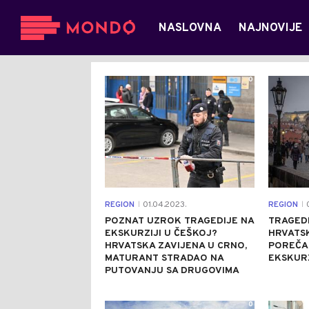
NASLOVNA
NAJNOVIJE
0
REGION
01.04.2023.
REGION
0
|
|
POZNAT UZROK TRAGEDIJE NA
TRAGED
EKSKURZIJI U ČEŠKOJ?
HRVATSK
HRVATSKA ZAVIJENA U CRNO,
POREČA
MATURANT STRADAO NA
EKSKURZ
PUTOVANJU SA DRUGOVIMA
0