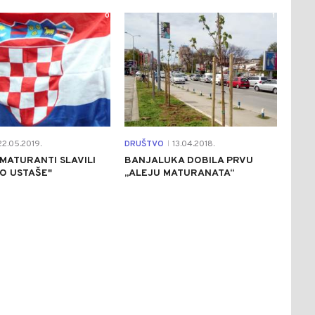
0
1
2.05.2019.
DRUŠTVO
13.04.2018.
|
 MATURANTI SLAVILI
BANJALUKA DOBILA PRVU
O USTAŠE"
„ALEJU MATURANATA“