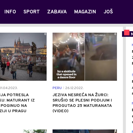
INFO
SPORT
ZABAVA
MAGAZIN
JOŠ
0
0
1.04.2023.
PERU
26.12.2022.
|
IJA POTRESLA
JEZIVA NESREĆA NA ŽURCI:
U: MATURANT IZ
SRUŠIO SE PLESNI PODIJUM I
 POGINUO NA
PROGUTAO 25 MATURANATA
IJI U PRAGU
(VIDEO)
2
0