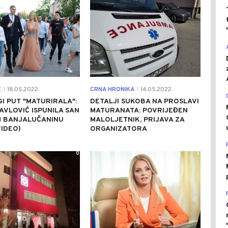
E
18.05.2022.
CRNA HRONIKA
14.05.2022.
|
|
I PUT "MATURIRALA":
DETALJI SUKOBA NA PROSLAVI
PAVLOVIĆ ISPUNILA SAN
MATURANATA: POVRIJEĐEN
 BANJALUČANINU
MALOLJETNIK, PRIJAVA ZA
IDEO)
ORGANIZATORA
0
1