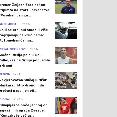
Trener Željezničara nakon
trijumfa na startu prvenstva:
"Poseban dan za ...
0
AUTOMOBILI
Pre 1 h
|
Da li se crni automobili više
zagrijavaju na vrućinama:
Automehaničar sa...
0
OSTALI SPORTOVI
Pre 1 h
|
Moćna Rusija pala u Ubu:
Odbojkašice Srbije pobijedile
u drami
0
REGION
Pre 1 h
|
Nevjerovatan slučaj u Nišu:
Muškarac htio dronom da
prebaci napunjen piš...
0
FUDBAL
Pre 1 h
|
Olimpijakos hoće jednog od
najvažnijih igrača Zvezde:
"Kontakt je već us...