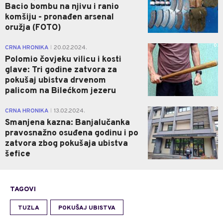
Bacio bombu na njivu i ranio
komšiju - pronađen arsenal
oružja (FOTO)
0
CRNA HRONIKA
20.02.2024.
|
Polomio čovjeku vilicu i kosti
glave: Tri godine zatvora za
pokušaj ubistva drvenom
palicom na Bilećkom jezeru
2
CRNA HRONIKA
13.02.2024.
|
Smanjena kazna: Banjalučanka
pravosnažno osuđena godinu i po
zatvora zbog pokušaja ubistva
šefice
TAGOVI
TUZLA
POKUŠAJ UBISTVA