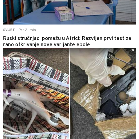
Pre 21 min
SVIJET
|
Ruski stručnjaci pomažu u Africi: Razvijen prvi test za
rano otkrivanje nove varijante ebole
0