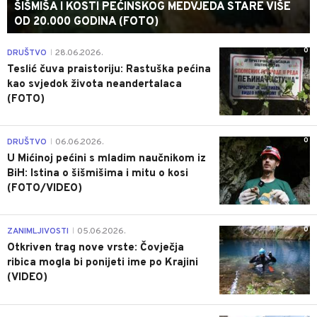
ŠIŠMIŠA I KOSTI PEĆINSKOG MEDVJEDA STARE VIŠE
OD 20.000 GODINA (FOTO)
0
DRUŠTVO
28.06.2026.
|
Teslić čuva praistoriju: Rastuška pećina
kao svjedok života neandertalaca
(FOTO)
0
DRUŠTVO
06.06.2026.
|
U Mićinoj pećini s mladim naučnikom iz
BiH: Istina o šišmišima i mitu o kosi
(FOTO/VIDEO)
0
ZANIMLJIVOSTI
05.06.2026.
|
Otkriven trag nove vrste: Čovječja
ribica mogla bi ponijeti ime po Krajini
(VIDEO)