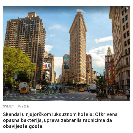
0
Pre 2 h
SVIJET
|
Skandal u njujorškom luksuznom hotelu: Otkrivena
opasna bakterija, uprava zabranila radnicima da
obavijeste goste