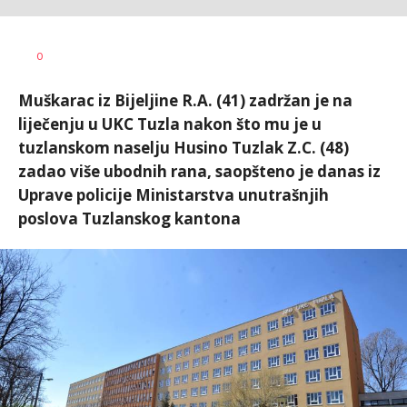
Dušan
AUTOR
0
Volaš
Muškarac iz Bijeljine R.A. (41) zadržan je na
liječenju u UKC Tuzla nakon što mu je u
tuzlanskom naselju Husino Tuzlak Z.C. (48)
zadao više ubodnih rana, saopšteno je danas iz
Uprave policije Ministarstva unutrašnjih
poslova Tuzlanskog kantona