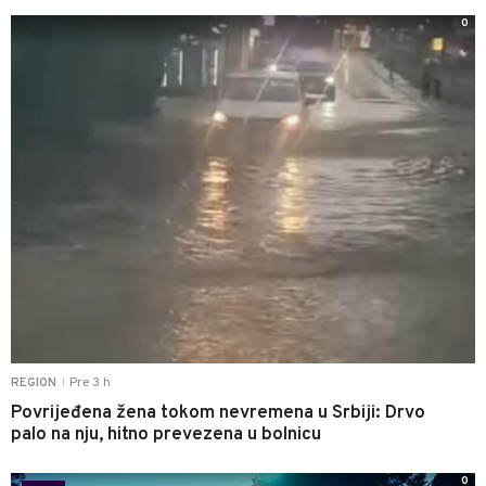
0
Pre 3 h
REGION
|
Povrijeđena žena tokom nevremena u Srbiji: Drvo
palo na nju, hitno prevezena u bolnicu
0