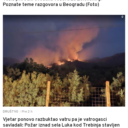
Poznate teme razgovora u Beogradu (Foto)
0
Pre 2 h
DRUŠTVO
|
Vjetar ponovo razbuktao vatru pa je vatrogasci
savladali: Požar iznad sela Luka kod Trebinja stavljen