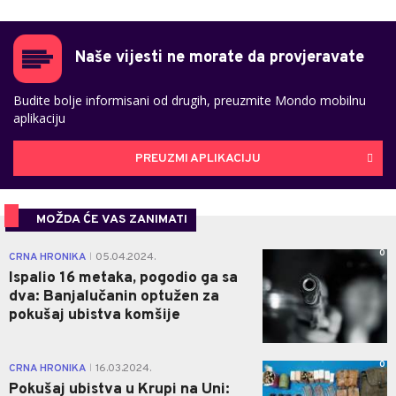
Naše vijesti ne morate da provjeravate
Budite bolje informisani od drugih, preuzmite Mondo mobilnu
aplikaciju
PREUZMI APLIKACIJU
MOŽDA ĆE VAS ZANIMATI
0
CRNA HRONIKA
05.04.2024.
|
Ispalio 16 metaka, pogodio ga sa
dva: Banjalučanin optužen za
pokušaj ubistva komšije
0
CRNA HRONIKA
16.03.2024.
|
Pokušaj ubistva u Krupi na Uni: