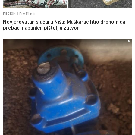
Pre 51 min
REGION
|
Nevjerovatan slučaj u Nišu: Muškarac htio dronom da
prebaci napunjen pištolj u zatvor
0