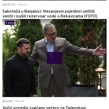
Pre 1 h
DRUŠTVO
|
Sabotaža u Banjaluci: Nesavjesni pojedinci uništili
ventil i isušili rezervoar vode u Rekavicama (FOTO)
0
5 slika
Pre 1 h
REGION
|
Vučić priredio svečanu večeru za Zelenskog: