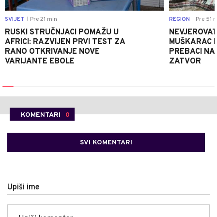
SVIJET
Pre 21 min
REGION
Pre 51 
|
|
RUSKI STRUČNJACI POMAŽU U
NEVJEROVATA
AFRICI: RAZVIJEN PRVI TEST ZA
MUŠKARAC H
RANO OTKRIVANJE NOVE
PREBACI NA
VARIJANTE EBOLE
ZATVOR
KOMENTARI
0
SVI KOMENTARI
Upiši ime