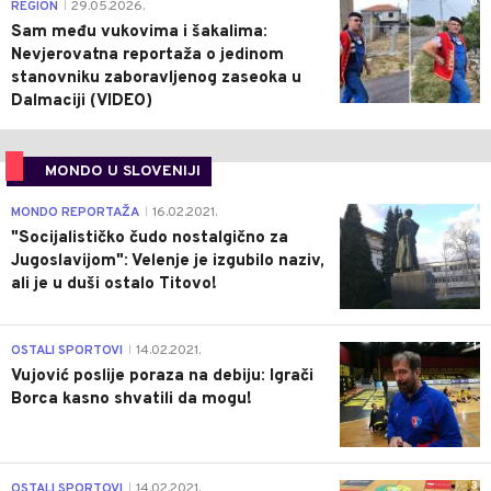
0
REGION
29.05.2026.
|
Sam među vukovima i šakalima:
Nevjerovatna reportaža o jedinom
stanovniku zaboravljenog zaseoka u
Dalmaciji (VIDEO)
MONDO U SLOVENIJI
4
MONDO REPORTAŽA
16.02.2021.
|
"Socijalističko čudo nostalgično za
Jugoslavijom": Velenje je izgubilo naziv,
ali je u duši ostalo Titovo!
1
OSTALI SPORTOVI
14.02.2021.
|
Vujović poslije poraza na debiju: Igrači
Borca kasno shvatili da mogu!
3
OSTALI SPORTOVI
14.02.2021.
|