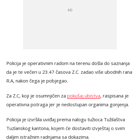
Policija je operativnim radom na terenu došla do saznanja
da je te večeri u 23.47 časova Z.C. zadao više ubodnih rana
R.A, nakon čega je pobjegao.
Za Z.C, koji je osumnjičen za
pokušaj ubistva
, raspisana je
operativna potraga jer je nedostupan organima gonjenja.
Policija je izvršila uviđaj prema nalogu tužioca Tužilaštva
Tuzlanskog kantona, kojem će dostaviti izvještaj o svim
daljim istražnim radnjama sa dokazima.