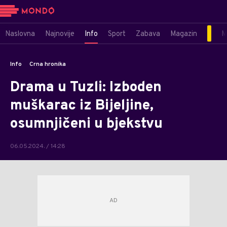
Naslovna
Najnovije
Info
Sport
Zabava
Magazin
M
Info
Crna hronika
Drama u Tuzli: Izboden
muškarac iz Bijeljine,
osumnjičeni u bjekstvu
06.05.2024. / 14:28