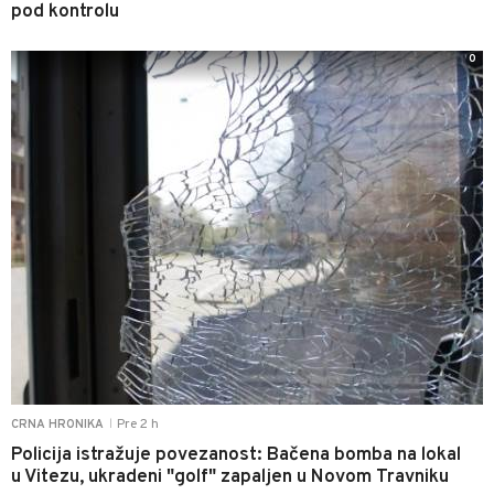
pod kontrolu
0
Pre 2 h
CRNA HRONIKA
|
Policija istražuje povezanost: Bačena bomba na lokal
u Vitezu, ukradeni "golf" zapaljen u Novom Travniku