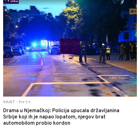
7 slika
Pre 3 h
SVIJET
|
Drama u Njemačkoj: Policija upucala državljanina
Srbije koji ih je napao lopatom, njegov brat
automobilom probio kordon