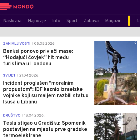
Naslovna
Najnovije
Info
Sport
Zabava
Magazin
M
0
ZANIMLJIVOSTI
05.05.2026.
|
Benksi ponovo privlači mase:
“Hodajući čovjek” hit među
turistima u Londonu
0
SVIJET
21.04.2026.
|
Incident proglašen "moralnim
propustom": IDF kaznio izraelske
vojnike koji su maljem razbili statuu
Isusa u Libanu
0
DRUŠTVO
18.04.2026.
|
Tesla stigao u Gradišku: Spomenik
postavljen na mjestu prve gradske
termoelektrane