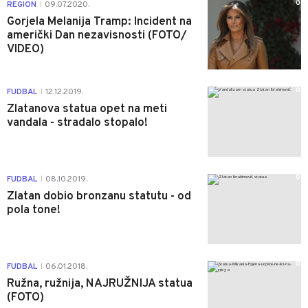
0
REGION
09.07.2020.
|
Gorjela Melanija Tramp: Incident na
američki Dan nezavisnosti (FOTO/
VIDEO)
0
FUDBAL
12.12.2019.
|
Zlatanova statua opet na meti
vandala - stradalo stopalo!
0
FUDBAL
08.10.2019.
|
Zlatan dobio bronzanu statutu - od
pola tone!
0
FUDBAL
06.01.2018.
|
Ružna, ružnija, NAJRUŽNIJA statua
(FOTO)