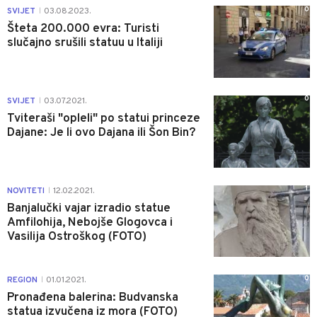
0
SVIJET
03.08.2023.
|
Šteta 200.000 evra: Turisti
slučajno srušili statuu u Italiji
0
SVIJET
03.07.2021.
|
Tviteraši "opleli" po statui princeze
Dajane: Je li ovo Dajana ili Šon Bin?
1
NOVITETI
12.02.2021.
|
Banjalučki vajar izradio statue
Amfilohija, Nebojše Glogovca i
Vasilija Ostroškog (FOTO)
0
REGION
01.01.2021.
|
Pronađena balerina: Budvanska
statua izvučena iz mora (FOTO)