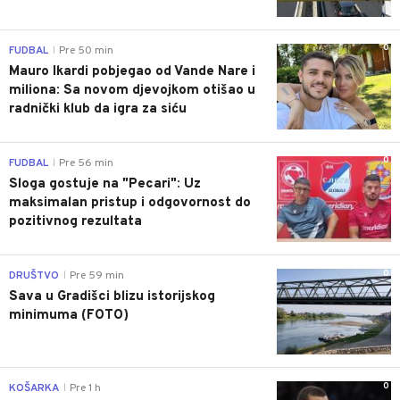
0
FUDBAL
Pre 50 min
|
Mauro Ikardi pobjegao od Vande Nare i
miliona: Sa novom djevojkom otišao u
radnički klub da igra za siću
0
FUDBAL
Pre 56 min
|
Sloga gostuje na "Pecari": Uz
maksimalan pristup i odgovornost do
pozitivnog rezultata
0
DRUŠTVO
Pre 59 min
|
Sava u Gradišci blizu istorijskog
minimuma (FOTO)
0
KOŠARKA
Pre 1 h
|