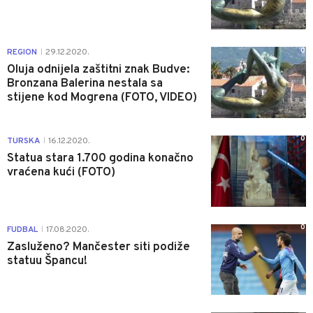
0
REGION
29.12.2020.
|
Oluja odnijela zaštitni znak Budve:
Bronzana Balerina nestala sa
stijene kod Mogrena (FOTO, VIDEO)
0
TURSKA
16.12.2020.
|
Statua stara 1.700 godina konačno
vraćena kući (FOTO)
0
FUDBAL
17.08.2020.
|
Zasluženo? Mančester siti podiže
statuu Špancu!