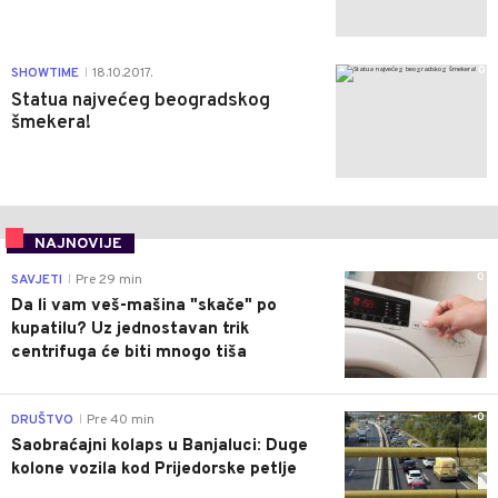
0
SHOWTIME
18.10.2017.
|
Statua najvećeg beogradskog
šmekera!
NAJNOVIJE
0
SAVJETI
Pre 29 min
|
Da li vam veš-mašina "skače" po
kupatilu? Uz jednostavan trik
centrifuga će biti mnogo tiša
0
DRUŠTVO
Pre 40 min
|
Saobraćajni kolaps u Banjaluci: Duge
kolone vozila kod Prijedorske petlje