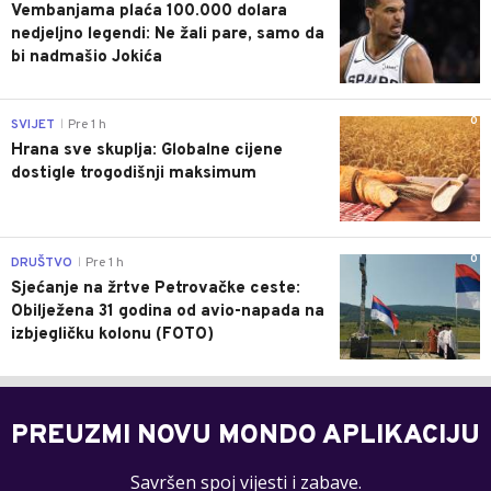
Vembanjama plaća 100.000 dolara
nedjeljno legendi: Ne žali pare, samo da
bi nadmašio Jokića
0
SVIJET
Pre 1 h
|
Hrana sve skuplja: Globalne cijene
dostigle trogodišnji maksimum
0
DRUŠTVO
Pre 1 h
|
Sjećanje na žrtve Petrovačke ceste:
Obilježena 31 godina od avio-napada na
izbjegličku kolonu (FOTO)
PREUZMI NOVU MONDO APLIKACIJU
Savršen spoj vijesti i zabave.