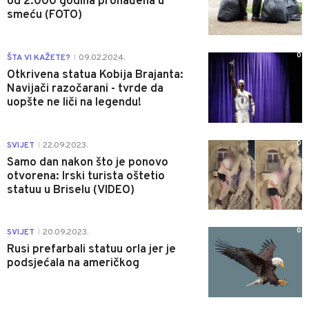
od 2.000 godina pronađena u
smeću (FOTO)
0
ŠTA VI KAŽETE?
09.02.2024.
|
Otkrivena statua Kobija Brajanta:
Navijači razočarani - tvrde da
uopšte ne liči na legendu!
0
SVIJET
22.09.2023.
|
Samo dan nakon što je ponovo
otvorena: Irski turista oštetio
statuu u Briselu (VIDEO)
0
SVIJET
20.09.2023.
|
Rusi prefarbali statuu orla jer je
podsjećala na američkog