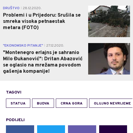
0
DRUŠTVO
28.12.2020.
|
Problemi i u Prijedoru: Srušila se
smreka visoka petnaestak
metara (FOTO)
0
"EKONOMSKO PITANJE"
27.12.2020.
|
"Montenegro erlajns je sahranio
Milo Đukanović": Dritan Abazović
se oglasio na mrežama povodom
gašenja kompanije!
TAGOVI
STATUA
BUDVA
CRNA GORA
OLUJNO NEVRIJEME
PODIJELI