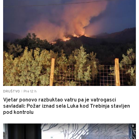
Pre 12 h
DRUŠTVO
|
Vjetar ponovo razbuktao vatru pa je vatrogasci
savladali: Požar iznad sela Luka kod Trebinja stavljen
pod kontrolu
0