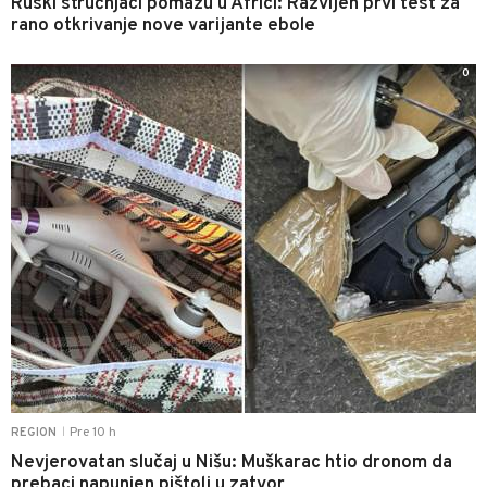
Ruski stručnjaci pomažu u Africi: Razvijen prvi test za
rano otkrivanje nove varijante ebole
0
Pre 10 h
REGION
|
Nevjerovatan slučaj u Nišu: Muškarac htio dronom da
prebaci napunjen pištolj u zatvor