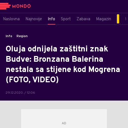
Naslovna
Najnovije
Info
Sport
Zabava
Magazin
M
Info
Region
Oluja odnijela zaštitni znak
Budve: Bronzana Balerina
nestala sa stijene kod Mogrena
(FOTO, VIDEO)
29.12.2020. / 12:06