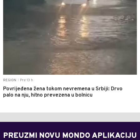
Pre 13 h
REGION
|
Povrijeđena žena tokom nevremena u Srbiji: Drvo
palo na nju, hitno prevezena u bolnicu
PREUZMI NOVU MONDO APLIKACIJU