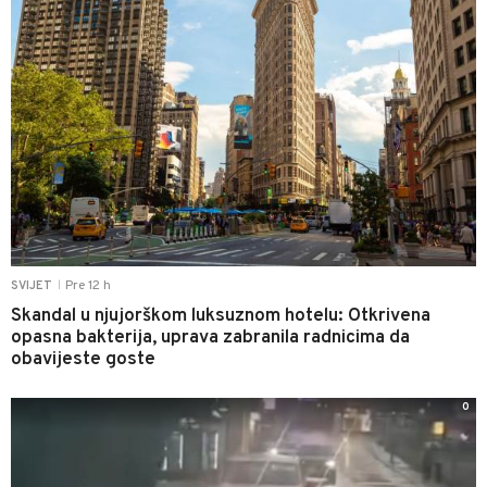
Pre 12 h
SVIJET
|
Skandal u njujorškom luksuznom hotelu: Otkrivena
opasna bakterija, uprava zabranila radnicima da
obavijeste goste
0