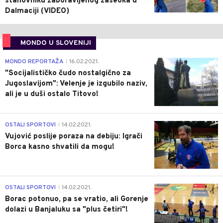
stanovniku zaboravljenog zaseoka u
Dalmaciji (VIDEO)
MONDO U SLOVENIJI
4
MONDO REPORTAŽA
16.02.2021.
|
"Socijalističko čudo nostalgično za
Jugoslavijom": Velenje je izgubilo naziv,
ali je u duši ostalo Titovo!
1
OSTALI SPORTOVI
14.02.2021.
|
Vujović poslije poraza na debiju: Igrači
Borca kasno shvatili da mogu!
3
OSTALI SPORTOVI
14.02.2021.
|
Borac potonuo, pa se vratio, ali Gorenje
dolazi u Banjaluku sa "plus četiri"!