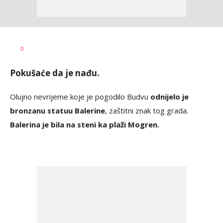
Dušan
AUTOR
0
Volaš
Pokušaće da je nađu.
Olujno nevrijeme koje je pogodilo Budvu
odnijelo je
bronzanu statuu Balerine
, zaštitni znak tog grada.
Balerina je bila na steni ka plaži Mogren.