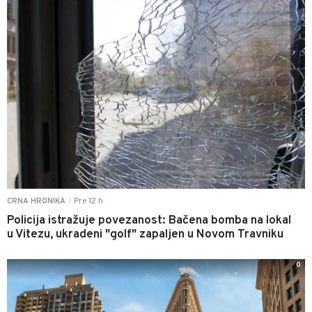
Pre 12 h
CRNA HRONIKA
|
Policija istražuje povezanost: Bačena bomba na lokal
u Vitezu, ukradeni "golf" zapaljen u Novom Travniku
0