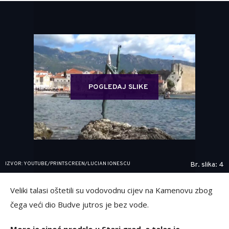
POGLEDAJ SLIKE
IZVOR: YOUTUBE/PRINTSCREEN/LUCIAN IONESCU
Br. slika: 4
Veliki talasi oštetili su vodovodnu cijev na Kamenovu zbog
čega veći dio Budve jutros je bez vode.