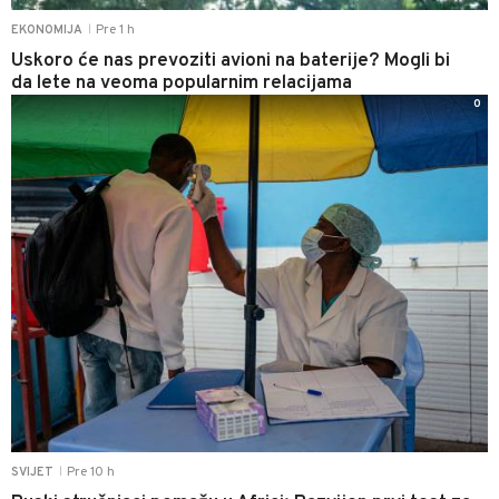
Pre 1 h
EKONOMIJA
|
Uskoro će nas prevoziti avioni na baterije? Mogli bi
da lete na veoma popularnim relacijama
0
Pre 10 h
SVIJET
|