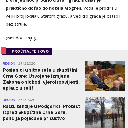
More je sinoć prodrlo u Stari grad, a talas je
praktično došao do hotela Mogren.
Voda je prodrla u
veliki broj lokala u Starom gradu, a veći dio grada je ostao i
bez struje.
(Mondo/Tanjug)
PROČITAJTE I OVO
0
REGION
29.12.2020.
|
Poslanici u sitne sate u skupštini
Crne Gore: Usvojene izmjene
Zakona o slobodi vjeroispovijesti,
aplauz u sali!
0
REGION
28.12.2020.
|
Rastu tenzije u Podgorici: Protest
ispred Skupštine Crne Gore,
policija pojačava prisustvo