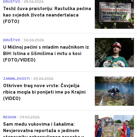
0
DRUŠTVO
28.06.2026.
|
Teslić čuva praistoriju: Rastuška pećina
kao svjedok života neandertalaca
(FOTO)
0
DRUŠTVO
06.06.2026.
|
U Mićinoj pećini s mladim naučnikom iz
BiH: Istina o šišmišima i mitu o kosi
(FOTO/VIDEO)
0
ZANIMLJIVOSTI
05.06.2026.
|
Otkriven trag nove vrste: Čovječja
ribica mogla bi ponijeti ime po Krajini
(VIDEO)
0
REGION
29.05.2026.
|
Sam među vukovima i šakalima:
Nevjerovatna reportaža o jedinom