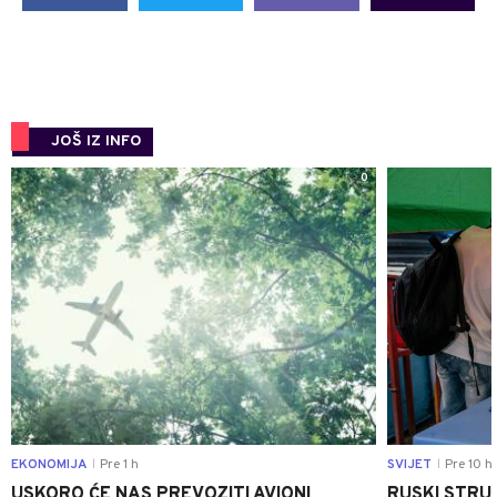
JOŠ IZ INFO
0
EKONOMIJA
Pre 1 h
SVIJET
Pre 10 h
|
|
USKORO ĆE NAS PREVOZITI AVIONI
RUSKI STRU