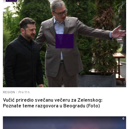
Pre 11 h
REGION
|
Vučić priredio svečanu večeru za Zelenskog:
Poznate teme razgovora u Beogradu (Foto)
0