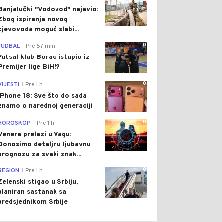
Banjalučki "Vodovod" najavio:
Zbog ispiranja novog
cjevovoda moguć slabi...
0
FUDBAL
Pre 57 min
|
Futsal klub Borac istupio iz
Premijer lige BiH!?
0
VIJESTI
Pre 1 h
|
iPhone 18: Sve što do sada
znamo o narednoj generaciji
0
HOROSKOP
Pre 1 h
|
Venera prelazi u Vagu:
Donosimo detaljnu ljubavnu
prognozu za svaki znak...
0
REGION
Pre 1 h
|
Zelenski stigao u Srbiju,
planiran sastanak sa
predsjednikom Srbije