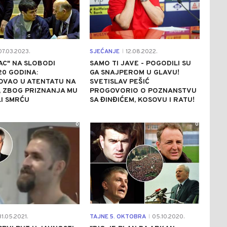
7.03.2023.
SJEĆANJE
12.08.2022.
|
C" NA SLOBODI
SAMO TI JAVE - POGODILI SU
0 GODINA:
GA SNAJPEROM U GLAVU!
OVAO U ATENTATU NA
SVETISLAV PEŠIĆ
, ZBOG PRIZNANJA MU
PROGOVORIO O POZNANSTVU
LI SMRĆU
SA ĐINĐIĆEM, KOSOVU I RATU!
0
0
1.05.2021.
TAJNE 5. OKTOBRA
05.10.2020.
|