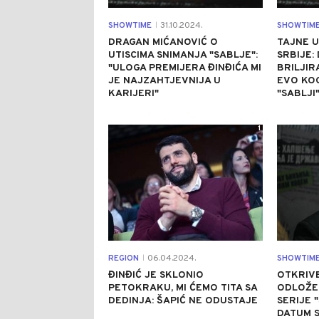
SHOWTIME
31.10.2024.
SHOWTIM
|
DRAGAN MIĆANOVIĆ O
TAJNE U
UTISCIMA SNIMANJA "SABLJE":
SRBIJE:
"ULOGA PREMIJERA ĐINĐIĆA MI
BRILJIR
JE NAJZAHTJEVNIJA U
EVO KO
KARIJERI"
"SABLJI
1
REGION
06.04.2024.
SHOWTIM
|
ĐINĐIĆ JE SKLONIO
OTKRIV
PETOKRAKU, MI ĆEMO TITA SA
ODLOŽE
DEDINJA: ŠAPIĆ NE ODUSTAJE
SERIJE 
DATUM 