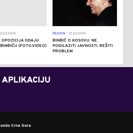
2.03.2019.
REGION
12.03.2019.
|
 I OPOZICIJA ODAJU
ĐINĐIĆ O KOSOVU: NE
ĐINĐIĆU (FOTO,VIDEO)
PODILAZITI JAVNOSTI, REŠITI
PROBLEM
 APLIKACIJU
ondo Crna Gora