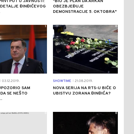
PRVI PUT U JAVNOSTI:
"BIO JE PLAN DA ARKAN
 DETALJE ĐINĐIĆEVOG
OBEZBJEĐUJE
A
DEMONSTRACIJE 5. OKTOBRA"
1
0
03.12.2019.
SHOWTIME
21.08.2019.
|
|
UPOZORIO SAM
NOVA SERIJA NA RTS-U BIĆE O
 DA SE NEŠTO
UBISTVU ZORANA ĐINĐIĆA?
.
0
0