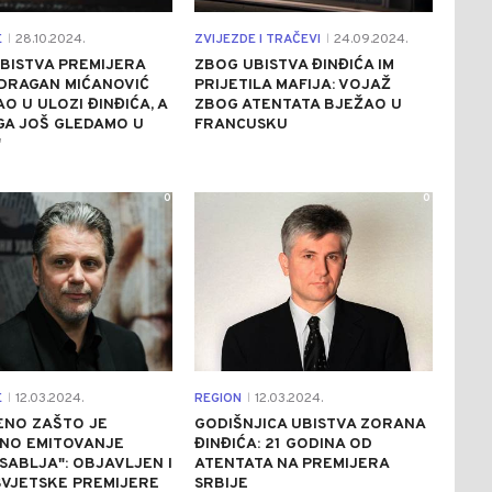
E
28.10.2024.
ZVIJEZDE I TRAČEVI
24.09.2024.
|
|
BISTVA PREMIJERA
ZBOG UBISTVA ĐINĐIĆA IM
 DRAGAN MIĆANOVIĆ
PRIJETILA MAFIJA: VOJAŽ
AO U ULOZI ĐINĐIĆA, A
ZBOG ATENTATA BJEŽAO U
GA JOŠ GLEDAMO U
FRANCUSKU
"
0
0
E
12.03.2024.
REGION
12.03.2024.
|
|
ENO ZAŠTO JE
GODIŠNJICA UBISTVA ZORANA
NO EMITOVANJE
ĐINĐIĆA: 21 GODINA OD
"SABLJA": OBJAVLJEN I
ATENTATA NA PREMIJERA
SVJETSKE PREMIJERE
SRBIJE