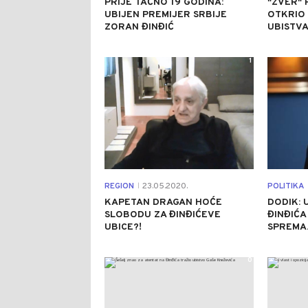
PRIJE TAČNO 19 GODINA:
"ZVER" 
UBIJEN PREMIJER SRBIJE
OTKRIO
ZORAN ĐINĐIĆ
UBISTV
1
REGION
23.05.2020.
POLITIKA
|
KAPETAN DRAGAN HOĆE
DODIK: 
SLOBODU ZA ĐINĐIĆEVE
ĐINĐIĆA
UBICE?!
SPREMA..
0