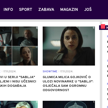
INFO
SPORT
ZABAVA
MAGAZIN
JOŠ
0
0
E
17.11.2024.
SHOWTIME
17.11.2024.
|
|
VI U SERIJI "SABLJA"
GLUMICA MILICA GOJKOVIĆ O
LJENI I NISU UČESNICI
ULOZI NOVINARKE U "SABLJI":
SKIH DOGAĐAJA
OSJEĆALA SAM OGROMNU
ODGOVORNOST
0
1