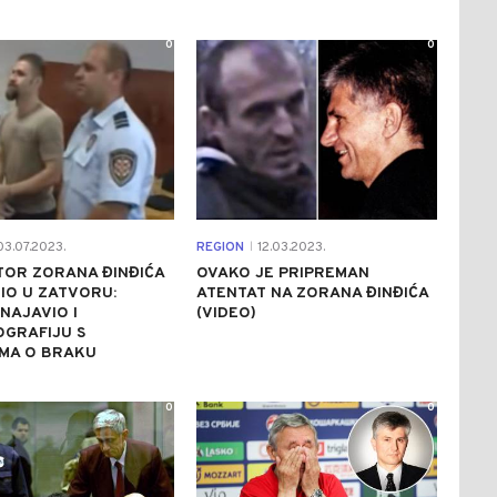
0
0
3.07.2023.
REGION
12.03.2023.
|
TOR ZORANA ĐINĐIĆA
OVAKO JE PRIPREMAN
IO U ZATVORU:
ATENTAT NA ZORANA ĐINĐIĆA
 NAJAVIO I
(VIDEO)
OGRAFIJU S
IMA O BRAKU
0
0