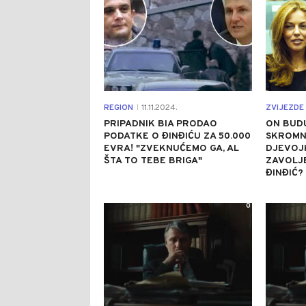
REGION
11.11.2024.
ZVIJEZDE 
|
PRIPADNIK BIA PRODAO
ON BUDU
PODATKE O ĐINĐIĆU ZA 50.000
SKROMN
EVRA! "ZVEKNUĆEMO GA, AL
DJEVOJK
ŠTA TO TEBE BRIGA"
ZAVOLJE
ĐINĐIĆ?
0