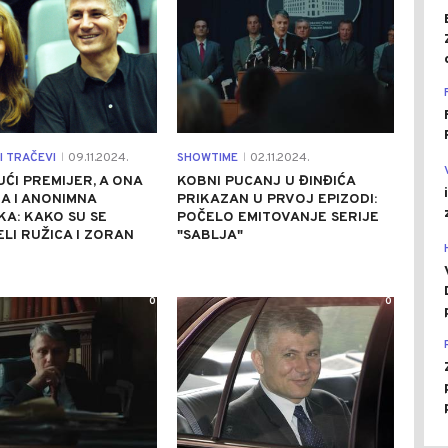
I TRAČEVI
09.11.2024.
SHOWTIME
02.11.2024.
|
|
ĆI PREMIJER, A ONA
KOBNI PUCANJ U ĐINĐIĆA
A I ANONIMNA
PRIKAZAN U PRVOJ EPIZODI:
A: KAKO SU SE
POČELO EMITOVANJE SERIJE
LI RUŽICA I ZORAN
"SABLJA"
0
0