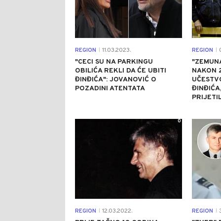
REGION
11.03.2023.
REGION
0
|
|
"CECI SU NA PARKINGU
"ZEMUNA
OBILIĆA REKLI DA ĆE UBITI
NAKON 2
ĐINĐIĆA": JOVANOVIĆ O
UČESTV
POZADINI ATENTATA
ĐINĐIĆA
PRIJETI
0
REGION
12.03.2022.
REGION
3
|
|