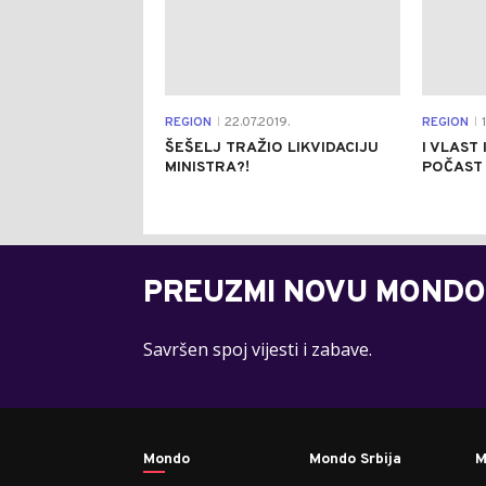
REGION
22.07.2019.
REGION
1
|
|
ŠEŠELJ TRAŽIO LIKVIDACIJU
I VLAST
MINISTRA?!
POČAST 
PREUZMI NOVU MONDO
Savršen spoj vijesti i zabave.
Mondo
Mondo Srbija
M