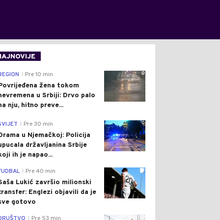
NAJNOVIJE
0
REGION
Pre 10 min
|
Povrijeđena žena tokom
nevremena u Srbiji: Drvo palo
na nju, hitno preve...
0
SVIJET
Pre 30 min
|
Drama u Njemačkoj: Policija
upucala državljanina Srbije
koji ih je napao...
0
FUDBAL
Pre 40 min
|
Saša Lukić završio milionski
transfer: Englezi objavili da je
sve gotovo
0
DRUŠTVO
Pre 53 min
|