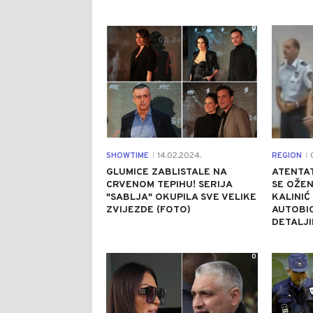
0
SHOWTIME
14.02.2024.
REGION
0
|
|
GLUMICE ZABLISTALE NA
ATENTA
CRVENOM TEPIHU! SERIJA
SE OŽEN
"SABLJA" OKUPILA SVE VELIKE
KALINIĆ
ZVIJEZDE (FOTO)
AUTOBI
DETALJ
0