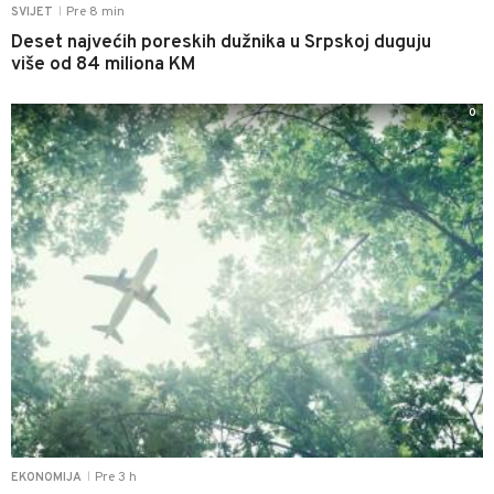
Pre 8 min
SVIJET
|
Deset najvećih poreskih dužnika u Srpskoj duguju
više od 84 miliona KM
0
Pre 3 h
EKONOMIJA
|