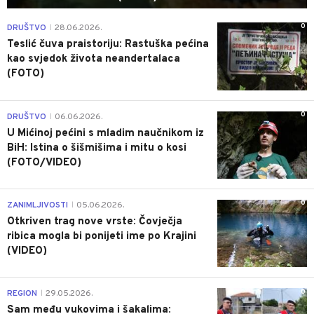
0
DRUŠTVO
28.06.2026.
|
Teslić čuva praistoriju: Rastuška pećina
kao svjedok života neandertalaca
(FOTO)
0
DRUŠTVO
06.06.2026.
|
U Mićinoj pećini s mladim naučnikom iz
BiH: Istina o šišmišima i mitu o kosi
(FOTO/VIDEO)
0
ZANIMLJIVOSTI
05.06.2026.
|
Otkriven trag nove vrste: Čovječja
ribica mogla bi ponijeti ime po Krajini
(VIDEO)
0
REGION
29.05.2026.
|
Sam među vukovima i šakalima: