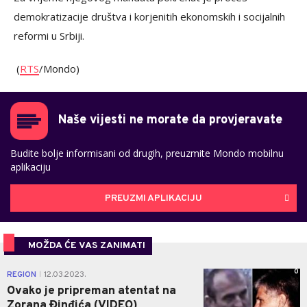
demokratizacije društva i korjenitih ekonomskih i socijalnih
reformi u Srbiji.
(
RTS
/Mondo)
Naše vijesti ne morate da provjeravate
Budite bolje informisani od drugih, preuzmite Mondo mobilnu
aplikaciju
PREUZMI APLIKACIJU
MOŽDA ĆE VAS ZANIMATI
0
REGION
12.03.2023.
|
Ovako je pripreman atentat na
Zorana Đinđića (VIDEO)