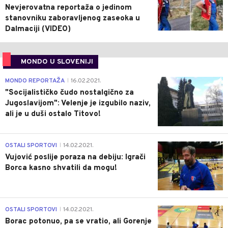
Nevjerovatna reportaža o jedinom
stanovniku zaboravljenog zaseoka u
Dalmaciji (VIDEO)
MONDO U SLOVENIJI
4
MONDO REPORTAŽA
16.02.2021.
|
"Socijalističko čudo nostalgično za
Jugoslavijom": Velenje je izgubilo naziv,
ali je u duši ostalo Titovo!
1
OSTALI SPORTOVI
14.02.2021.
|
Vujović poslije poraza na debiju: Igrači
Borca kasno shvatili da mogu!
3
OSTALI SPORTOVI
14.02.2021.
|
Borac potonuo, pa se vratio, ali Gorenje