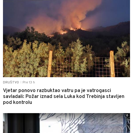
Pre 13 h
DRUŠTVO
|
Vjetar ponovo razbuktao vatru pa je vatrogasci
savladali: Požar iznad sela Luka kod Trebinja stavljen
pod kontrolu
0