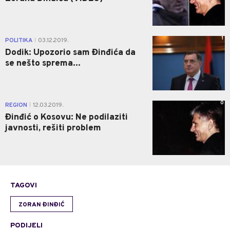
1
POLITIKA
03.12.2019.
|
Dodik: Upozorio sam Đinđića da
se nešto sprema...
0
REGION
12.03.2019.
|
Đinđić o Kosovu: Ne podilaziti
javnosti, rešiti problem
TAGOVI
ZORAN ĐINĐIĆ
PODIJELI