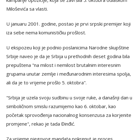
kampanje opozicije, koja se završila 5. oktobra odlaskom
Miloševića sa vlasti.
U januaru 2001. godine, postao je prvi srpski premijer koji
iza sebe nema komunističku prošlost.
U ekspozeu koji je podnio poslanicima Narodne skupštine
Srbije naveo je da je Srbija u prethodnih deset godina bila
prepuštena "na milost i nemilost brutalnim interesnim
grupama unutar zemlje i međunarodnim interesima spolja,
ali da je to vrijeme prošlo 5. oktobra".
"Srbija je uzela svoju sudbinu u svoje ruke, a današnji dan u
simboličnom smislu razumijemo kao 6. oktobar, kao
početak sprovođenja nacionalnog konsenzusa za korjenite
promjene", rekao je tada Đinđić.
Za vrijeme njegovog mandata pokrenut je proces