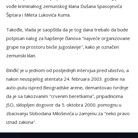
vođe kriminalnog zemunskog klana Dušana Spasojevića
Šiptara i Mileta Lukovića Kuma.
Takođe, Vlada je saopštila da je tog dana trebalo da bude
potpisan nalog za hapšenje članova "najveće organizovane
grupe na prostoru bivše Jugoslavije", kako je označen
zemunski klan.
Đinđić je u jednom od posljednjih intervjua pred ubistvo, a
nakon neuspjelog atentata 24. februara 2003. godine na
auto-putu ispred Beogradske arene, demantovao tvrdnje
da je sa takozvanim "crvenim beretkama", pripadnicima
JSO, sklopljen dogovor da 5. oktobra 2000. pomognu u
zbacivanju Slobodana Miloševića u zamjenu za "neko pravo
iznad zakona".