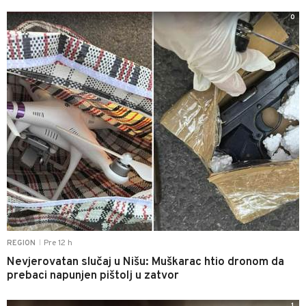
0
Pre 12 h
REGION
|
Nevjerovatan slučaj u Nišu: Muškarac htio dronom da
prebaci napunjen pištolj u zatvor
1