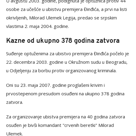
U avgustu 2003. godine, podignuta je optužnica protiv 44
osobe za učešće u ubistvu premijera Đinđića, a prvi na listi
okrivljenih, Milorad Ulemek Legija, predao se srpskim
vlastima 2. maja 2004. godine.
Kazne od ukupno 378 godina zatvora
Suđenje optuženima za ubistvo premijera Đinđića počelo je
22. decembra 2003. godine u Okružnom sudu u Beogradu,
u Odjeljenju za borbu protiv organizovanog kriminala.
Oni su 23. maja 2007. godine proglašeni krivim i
prvostepenom presudom osuđeni na ukupno 378 godina
zatvora.
Za organizovanje ubistva premijera na 40 godina zatvora
osuđen je bivši komandant "crvenih beretki" Milorad
Ulemek.