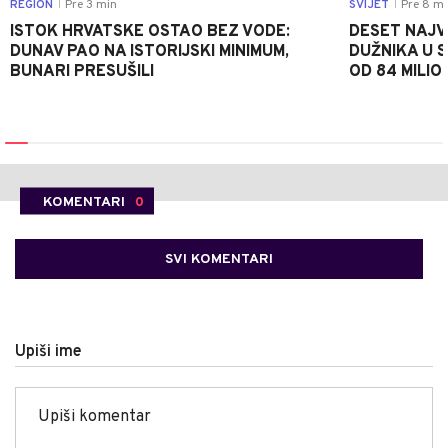
REGION
Pre 3 min
SVIJET
Pre 8 mi
|
|
ISTOK HRVATSKE OSTAO BEZ VODE:
DESET NAJV
DUNAV PAO NA ISTORIJSKI MINIMUM,
DUŽNIKA U 
BUNARI PRESUŠILI
OD 84 MILIO
KOMENTARI
0
SVI KOMENTARI
Upiši ime