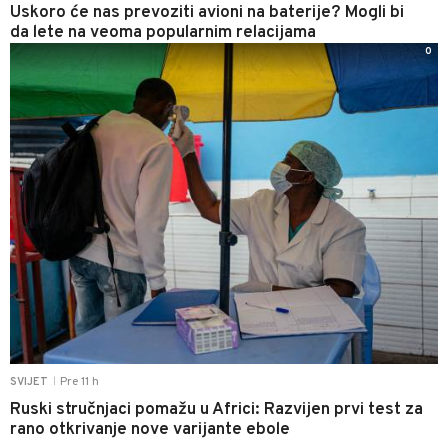
Uskoro će nas prevoziti avioni na baterije? Mogli bi
da lete na veoma popularnim relacijama
0
Pre 11 h
SVIJET
|
Ruski stručnjaci pomažu u Africi: Razvijen prvi test za
rano otkrivanje nove varijante ebole