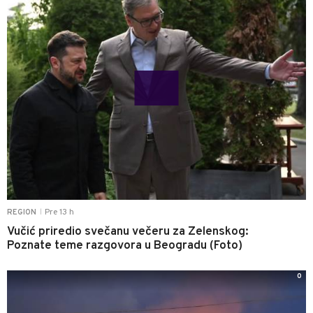
Pre 13 h
REGION
|
Vučić priredio svečanu večeru za Zelenskog:
Poznate teme razgovora u Beogradu (Foto)
0