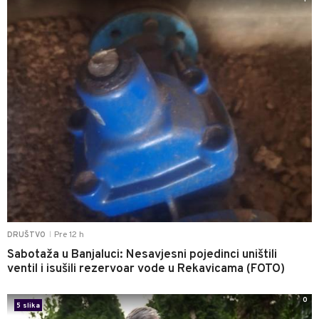
Pre 12 h
DRUŠTVO
|
Sabotaža u Banjaluci: Nesavjesni pojedinci uništili
ventil i isušili rezervoar vode u Rekavicama (FOTO)
0
5 slika