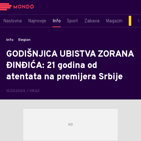
Naslovna
Najnovije
Info
Sport
Zabava
Magazin
M
Info
Region
GODIŠNJICA UBISTVA ZORANA
ĐINĐIĆA: 21 godina od
atentata na premijera Srbije
12.03.2024. / 08:22