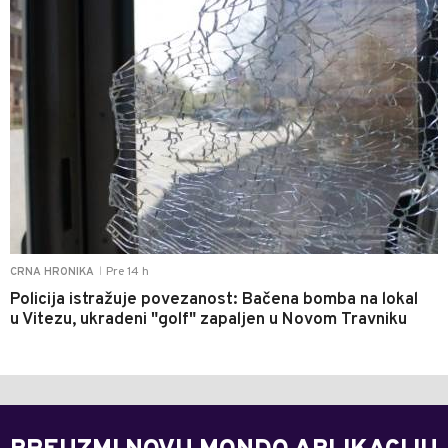
Pre 14 h
CRNA HRONIKA
|
Policija istražuje povezanost: Bačena bomba na lokal
u Vitezu, ukradeni "golf" zapaljen u Novom Travniku