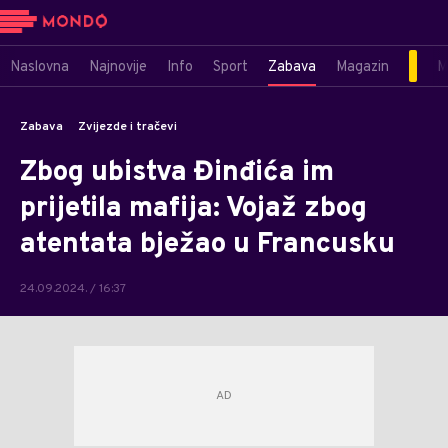
Naslovna
Najnovije
Info
Sport
Zabava
Magazin
M
Zabava
Zvijezde i tračevi
Zbog ubistva Đinđića im
prijetila mafija: Vojaž zbog
atentata bježao u Francusku
24.09.2024. / 16:37