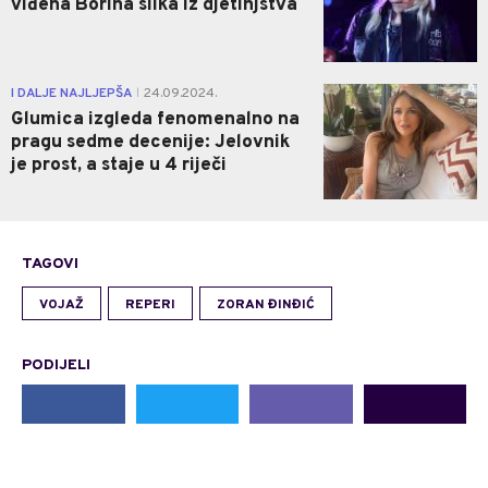
viđena Borina slika iz djetinjstva
0
I DALJE NAJLJEPŠA
24.09.2024.
|
Glumica izgleda fenomenalno na
pragu sedme decenije: Jelovnik
je prost, a staje u 4 riječi
TAGOVI
VOJAŽ
REPERI
ZORAN ĐINĐIĆ
PODIJELI