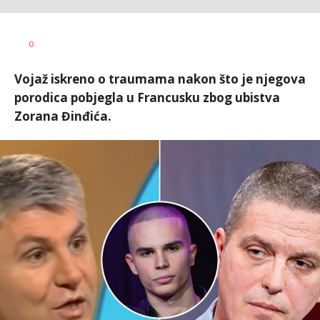
Vesna
AUTOR
0
Kerkez
Vojaž iskreno o traumama nakon što je njegova
porodica pobjegla u Francusku zbog ubistva
Zorana Đinđića.