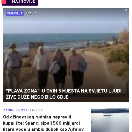
NAJNOVIJE
0
Pre 1 h
ZDRAVLJE
"PLAVA ZONA": U OVIH 5 MJESTA NA SVJIETU LJUDI
ŽIVE DUŽE NEGO BILO GDJE
0
ZANIMLJIVOSTI
Pre 3 h
|
Od džinovskog rudnika napravili
kupalište: Španci sipali 500 milijardi
litara vode u ambis dubok kao Ajfelov