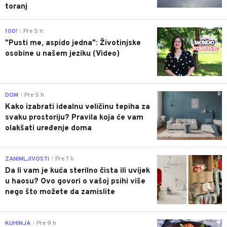
toranj
0
100!
Pre 5 h
|
"Pusti me, aspido jedna": Životinjske
osobine u našem jeziku (Video)
0
DOM
Pre 5 h
|
Kako izabrati idealnu veličinu tepiha za
svaku prostoriju? Pravila koja će vam
olakšati uređenje doma
0
ZANIMLJIVOSTI
Pre 7 h
|
Da li vam je kuća sterilno čista ili uvijek
u haosu? Ovo govori o vašoj psihi više
nego što možete da zamislite
0
KUHINJA
Pre 9 h
|