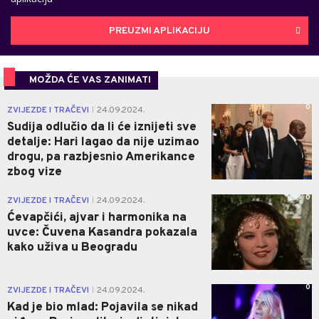
PREUZMI APLIKACIJU
MOŽDA ĆE VAS ZANIMATI
0
ZVIJEZDE I TRAČEVI
24.09.2024.
|
Sudija odlučio da li će iznijeti sve
detalje: Hari lagao da nije uzimao
drogu, pa razbjesnio Amerikance
zbog vize
0
ZVIJEZDE I TRAČEVI
24.09.2024.
|
Ćevapčići, ajvar i harmonika na
uvce: Čuvena Kasandra pokazala
kako uživa u Beogradu
0
ZVIJEZDE I TRAČEVI
24.09.2024.
|
Kad je bio mlad: Pojavila se nikad