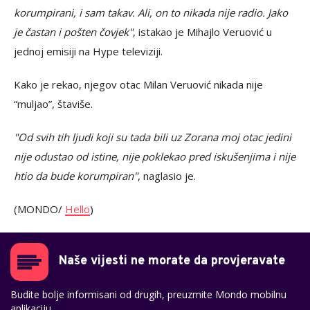
korumpirani, i sam takav. Ali, on to nikada nije radio. Jako
je častan i pošten čovjek"
, istakao je Mihajlo Veruović u
jednoj emisiji na Hype televiziji.
Kako je rekao, njegov otac Milan Veruović nikada nije
“muljao”, štaviše.
"Od svih tih ljudi koji su tada bili uz Zorana moj otac jedini
nije odustao od istine, nije poklekao pred iskušenjima i nije
htio da bude korumpiran"
, naglasio je.
(MONDO/
Hello
)
Naše vijesti ne morate da provjeravate
Budite bolje informisani od drugih, preuzmite Mondo mobilnu
aplikaciju