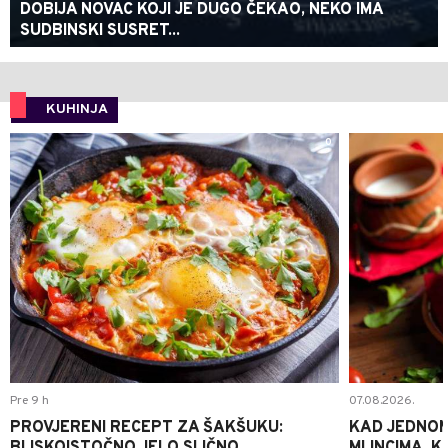
DOBIJA NOVAC KOJI JE DUGO ČEKAO, NEKO IMA
SUDBINSKI SUSRET...
KUHINJA
0
Pre 9 h
07.08.2026.
PROVJERENI RECEPT ZA ŠAKŠUKU:
KAD JEDNOM
BLISKOISTOČNO JELO SLIČNO
MLINCIMA, K