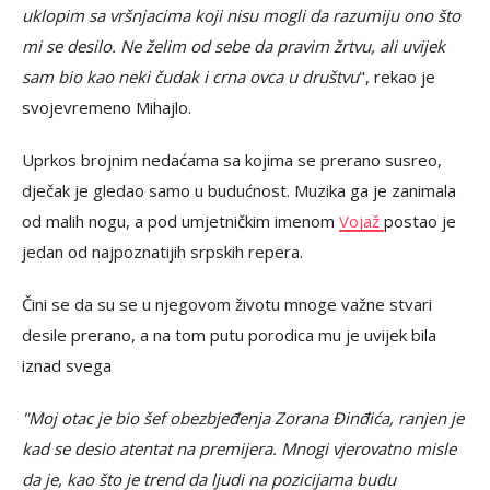
uklopim sa vršnjacima koji nisu mogli da razumiju ono što
mi se desilo. Ne želim od sebe da pravim žrtvu, ali uvijek
sam bio kao neki čudak i crna ovca u društvu
", rekao je
svojevremeno Mihajlo.
Uprkos brojnim nedaćama sa kojima se prerano susreo,
dječak je gledao samo u budućnost. Muzika ga je zanimala
od malih nogu, a pod umjetničkim imenom
Vojaž
postao je
jedan od najpoznatijih srpskih repera.
Čini se da su se u njegovom životu mnoge važne stvari
desile prerano, a na tom putu porodica mu je uvijek bila
iznad svega
"Moj otac je bio šef obezbjeđenja Zorana Đinđića, ranjen je
kad se desio atentat na premijera. Mnogi vjerovatno misle
da je, kao što je trend da ljudi na pozicijama budu