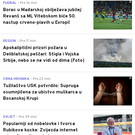
0
FUDBAL
Pre 16 min
|
Borac u Mađarskoj obilježava jubilej:
Revanš sa ML Vitebskom biće 50.
nastup crveno-plavih u Evropi!
0
REGION
Pre 17 min
|
Apokaliptični prizori požara u
Deliblatskoj peščari: Stigla i Vojska
Srbije, nebo se ne vidi od dima (Foto)
0
CRNA HRONIKA
Pre 23 min
|
Tužilaštvo USK potvrdilo: Supruga
osumnjičena za ubistvo muškarca u
Bosanskoj Krupi
0
SVIJET
Pre 39 min
|
Popularniji od nobelovke i tvorca
Rubikove kocke: Zvijezda internet