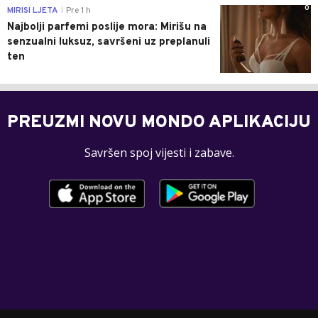
0
MIRISI LJETA
Pre 1 h
|
Najbolji parfemi poslije mora: Mirišu na
senzualni luksuz, savršeni uz preplanuli
ten
PREUZMI NOVU MONDO APLIKACIJU
Savršen spoj vijesti i zabave.