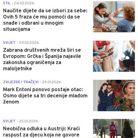
0
STIL
04.02.2026.
|
Naučite dijete da se izbori za sebe:
Ovih 5 fraza će mu pomoći da se
snađe i odbrani u mnogim
situacijama
0
SVIJET
03.02.2026.
|
Zabrana društvenih mreža širi se
Evropom: Grčka i Španija najavile
zakonska ograničenja za
maloljetnike
0
ZVIJEZDE I TRAČEVI
29.01.2026.
|
Mark Entoni ponovo postaje otac:
Osmo dijete sa tri decenije mlađom
ženom
0
SVIJET
25.01.2026.
|
Neobična odluka u Austriji: Kraći
raspust za djecu koja ne govore