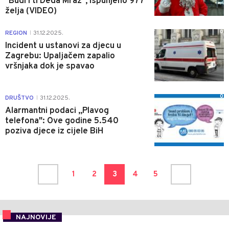
"Budi i ti Deda Mraz", ispunjeno 977
želja (VIDEO)
0
REGION
31.12.2025.
|
Incident u ustanovi za djecu u
Zagrebu: Upaljačem zapalio
vršnjaka dok je spavao
0
DRUŠTVO
31.12.2025.
|
Alarmantni podaci „Plavog
telefona": Ove godine 5.540
poziva djece iz cijele BiH
1
2
3
4
5
NAJNOVIJE