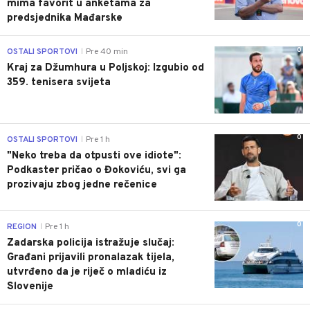
mima favorit u anketama za
predsjednika Mađarske
0
OSTALI SPORTOVI
Pre 40 min
|
Kraj za Džumhura u Poljskoj: Izgubio od
359. tenisera svijeta
0
OSTALI SPORTOVI
Pre 1 h
|
"Neko treba da otpusti ove idiote":
Podkaster pričao o Đokoviću, svi ga
prozivaju zbog jedne rečenice
0
REGION
Pre 1 h
|
Zadarska policija istražuje slučaj:
Građani prijavili pronalazak tijela,
utvrđeno da je riječ o mladiću iz
Slovenije