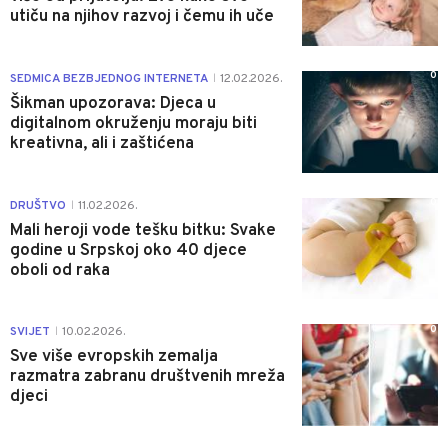
utiču na njihov razvoj i čemu ih uče
0
SEDMICA BEZBJEDNOG INTERNETA
12.02.2026.
|
Šikman upozorava: Djeca u
digitalnom okruženju moraju biti
kreativna, ali i zaštićena
0
DRUŠTVO
11.02.2026.
|
Mali heroji vode tešku bitku: Svake
godine u Srpskoj oko 40 djece
oboli od raka
0
SVIJET
10.02.2026.
|
Sve više evropskih zemalja
razmatra zabranu društvenih mreža
djeci