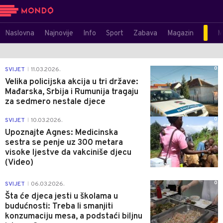
Naslovna
Najnovije
Info
Sport
Zabava
Magazin
M
0
SVIJET
11.03.2026.
|
Velika policijska akcija u tri države:
Mađarska, Srbija i Rumunija tragaju
za sedmero nestale djece
0
SVIJET
10.03.2026.
|
Upoznajte Agnes: Medicinska
sestra se penje uz 300 metara
visoke ljestve da vakciniše djecu
(Video)
0
SVIJET
06.03.2026.
|
Šta će djeca jesti u školama u
budućnosti: Treba li smanjiti
konzumaciju mesa, a podstaći biljnu