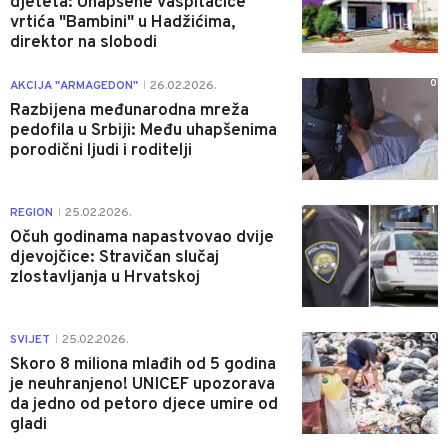
djeteta: Uhapšene vaspitačice
vrtića "Bambini" u Hadžićima,
direktor na slobodi
0
AKCIJA "ARMAGEDON"
26.02.2026.
|
Razbijena međunarodna mreža
pedofila u Srbiji: Među uhapšenima
porodični ljudi i roditelji
1
REGION
25.02.2026.
|
Očuh godinama napastvovao dvije
djevojčice: Stravičan slučaj
zlostavljanja u Hrvatskoj
0
SVIJET
25.02.2026.
|
Skoro 8 miliona mlađih od 5 godina
je neuhranjeno! UNICEF upozorava
da jedno od petoro djece umire od
gladi