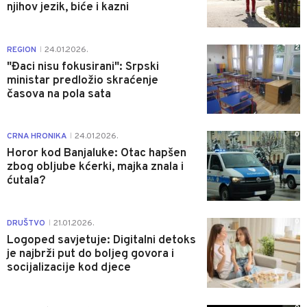
njihov jezik, biće i kazni
2
REGION
24.01.2026.
|
"Đaci nisu fokusirani": Srpski
ministar predložio skraćenje
časova na pola sata
0
CRNA HRONIKA
24.01.2026.
|
Horor kod Banjaluke: Otac hapšen
zbog obljube kćerki, majka znala i
ćutala?
0
DRUŠTVO
21.01.2026.
|
Logoped savjetuje: Digitalni detoks
je najbrži put do boljeg govora i
socijalizacije kod djece