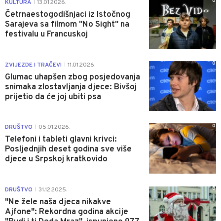
0
KULTURA
13.01.2026.
|
Četrnaestogodišnjaci iz Istočnog
Sarajeva sa filmom "No Sight" na
festivalu u Francuskoj
0
ZVIJEZDE I TRAČEVI
11.01.2026.
|
Glumac uhapšen zbog posjedovanja
snimaka zlostavljanja djece: Bivšoj
prijetio da će joj ubiti psa
0
DRUŠTVO
05.01.2026.
|
Telefoni i tableti glavni krivci:
Posljednjih deset godina sve više
djece u Srpskoj kratkovido
0
DRUŠTVO
31.12.2025.
|
"Ne žele naša djeca nikakve
Ajfone": Rekordna godina akcije