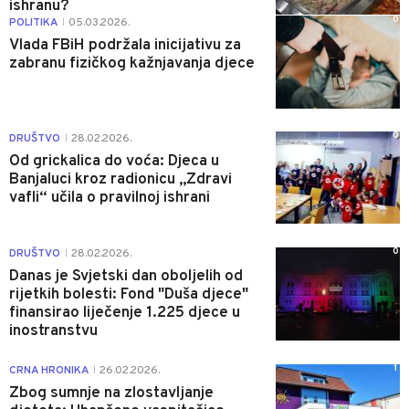
ishranu?
0
POLITIKA
05.03.2026.
|
Vlada FBiH podržala inicijativu za
zabranu fizičkog kažnjavanja djece
0
DRUŠTVO
28.02.2026.
|
Od grickalica do voća: Djeca u
Banjaluci kroz radionicu „Zdravi
vafli“ učila o pravilnoj ishrani
0
DRUŠTVO
28.02.2026.
|
Danas je Svjetski dan oboljelih od
rijetkih bolesti: Fond "Duša djece"
finansirao liječenje 1.225 djece u
inostranstvu
1
CRNA HRONIKA
26.02.2026.
|
Zbog sumnje na zlostavljanje