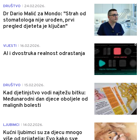
0
DRUŠTVO
24.02.2026.
|
Dr Dario Malić za Mondo: "Strah od
stomatologa nije urođen, prvi
pregled djeteta je ključan"
0
VIJESTI
16.02.2026.
|
AI i dvostruka realnost odrastanja
0
DRUŠTVO
15.02.2026.
|
Kad djetinjstvo vodi najtežu bitku:
Međunarodni dan djece oboljele od
malignih bolesti
0
LJUBIMCI
14.02.2026.
|
Kućni ljubimci su za djecu mnogo
više od prijatelja: Evo kako sve