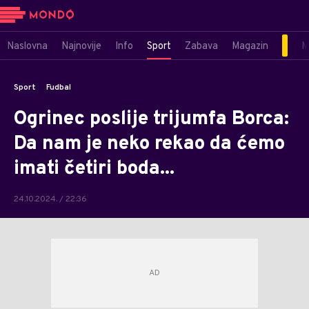
Naslovna
Najnovije
Info
Sport
Zabava
Magazin
M
Sport
Fudbal
Ogrinec poslije trijumfa Borca:
Da nam je neko rekao da ćemo
imati četiri boda...
24.10.2024. / 22:36