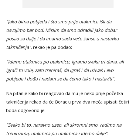
"Jako bitna pobjeda i što smo prije utakmice išli da
osvojimo bar bod. Mislim da smo odradili jako dobar
posao za dalje i da imamo sada veće šanse u nastavku
takmičenja",
rekao je pa dodao:
"Idemo utakmicu po utakmicu, igramo svaka tri dana, ali
igrači to vole, zato treniraš, da igraš i da uživaš i evo
pobjede i dođu i nadam se da ćemo tako i nastaviti".
Na pitanje kako bi reagovao da mu je neko prije početka
takmičenja rekao da će Borac u prva dva meča upisati četiri
boda odgovorio je:
"Svako bi to, naravno uzeo, ali skromni smo, radimo na
treninzima, utakmica po utakmica i idemo dalje".