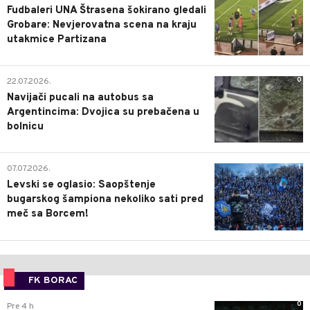
Fudbaleri UNA Štrasena šokirano gledali
Grobare: Nevjerovatna scena na kraju
utakmice Partizana
0
22.07.2026.
Navijači pucali na autobus sa
Argentincima: Dvojica su prebačena u
bolnicu
1
07.07.2026.
Levski se oglasio: Saopštenje
bugarskog šampiona nekoliko sati pred
meč sa Borcem!
FK BORAC
0
Pre 4 h