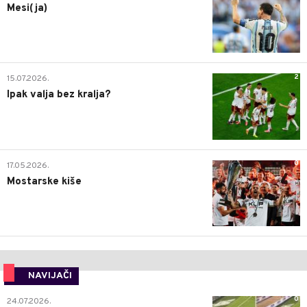
Mesi(ja)
2
15.07.2026.
Ipak valja bez kralja?
0
17.05.2026.
Mostarske kiše
NAVIJAČI
0
24.07.2026.