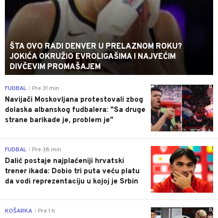
ŠTA OVO RADI DENVER U PRELAZNOM ROKU?
JOKIĆA OKRUŽIO EVROLIGAŠIMA I NAJVEĆIM
DIVČEVIM PROMAŠAJEM
0
FUDBAL
Pre 31 min
|
Navijači Moskovljana protestovali zbog
dolaska albanskog fudbalera: "Sa druge
strane barikade je, problem je"
0
FUDBAL
Pre 38 min
|
Dalić postaje najplaćeniji hrvatski
trener ikada: Dobio tri puta veću platu
da vodi reprezentaciju u kojoj je Srbin
0
KOŠARKA
Pre 1 h
|