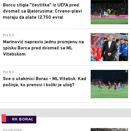
Borcu stigla "čestitka" iz UEFA pred
dvomeč sa Bjelorusima: Crveno-plavi
moraju da plate 12.750 evra!
0
Pre 6 h
Marinović napravio jednu promjenu na
spisku Borca pred dvomeč sa ML
Vitebskom
0
Pre 8 h
Sve o utakmici Borac - ML Vitebsk: Kad
počinje, ko prenosi i koliki je ulog?
RK BORAC
0
05.08.2026.