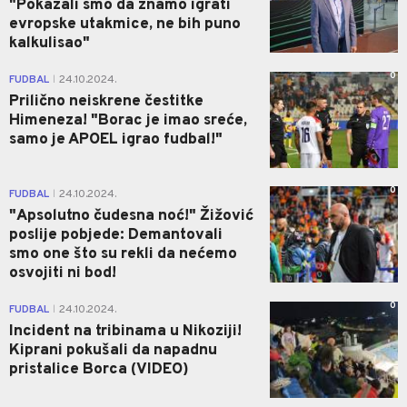
"Pokazali smo da znamo igrati
evropske utakmice, ne bih puno
kalkulisao"
0
FUDBAL
24.10.2024.
|
Prilično neiskrene čestitke
Himeneza! "Borac je imao sreće,
samo je APOEL igrao fudbal!"
0
FUDBAL
24.10.2024.
|
"Apsolutno čudesna noć!" Žižović
poslije pobjede: Demantovali
smo one što su rekli da nećemo
osvojiti ni bod!
0
FUDBAL
24.10.2024.
|
Incident na tribinama u Nikoziji!
Kiprani pokušali da napadnu
pristalice Borca (VIDEO)