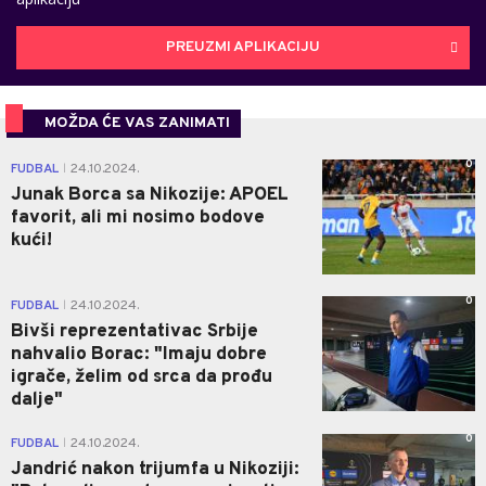
PREUZMI APLIKACIJU
MOŽDA ĆE VAS ZANIMATI
0
FUDBAL
24.10.2024.
|
Junak Borca sa Nikozije: APOEL
favorit, ali mi nosimo bodove
kući!
0
FUDBAL
24.10.2024.
|
Bivši reprezentativac Srbije
nahvalio Borac: "Imaju dobre
igrače, želim od srca da prođu
dalje"
0
FUDBAL
24.10.2024.
|
Jandrić nakon trijumfa u Nikoziji: