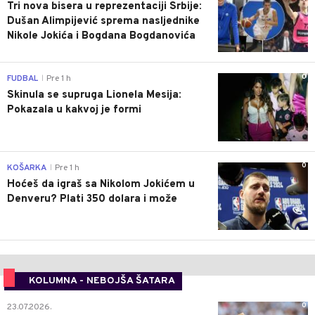
Tri nova bisera u reprezentaciji Srbije:
Dušan Alimpijević sprema nasljednike
Nikole Jokića i Bogdana Bogdanovića
0
FUDBAL
Pre 1 h
|
Skinula se supruga Lionela Mesija:
Pokazala u kakvoj je formi
0
KOŠARKA
Pre 1 h
|
Hoćeš da igraš sa Nikolom Jokićem u
Denveru? Plati 350 dolara i može
KOLUMNA - NEBOJŠA ŠATARA
0
23.07.2026.