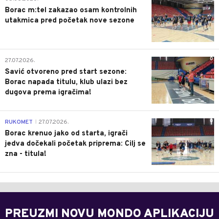
Borac m:tel zakazao osam kontrolnih
utakmica pred početak nove sezone
0
27.07.2026.
Savić otvoreno pred start sezone:
Borac napada titulu, klub ulazi bez
dugova prema igračima!
0
RUKOMET
27.07.2026.
|
Borac krenuo jako od starta, igrači
jedva dočekali početak priprema: Cilj se
zna - titula!
PREUZMI NOVU MONDO APLIKACIJU