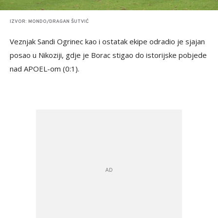
IZVOR: MONDO/DRAGAN ŠUTVIĆ
Veznjak Sandi Ogrinec kao i ostatak ekipe odradio je sjajan
posao u Nikoziji, gdje je Borac stigao do istorijske pobjede
nad APOEL-om (0:1).