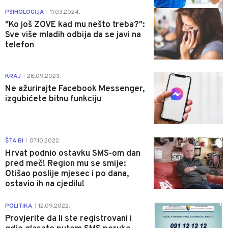
0
PSIHOLOGIJA
11.03.2024.
|
"Ko još ZOVE kad mu nešto treba?":
Sve više mladih odbija da se javi na
telefon
0
KRAJ
28.09.2023.
|
Ne ažurirajte Facebook Messenger,
izgubićete bitnu funkciju
0
ŠTA BI
07.10.2022.
|
Hrvat podnio ostavku SMS-om dan
pred meč! Region mu se smije:
Otišao poslije mjesec i po dana,
ostavio ih na cjedilu!
1
POLITIKA
12.09.2022.
|
Provjerite da li ste registrovani i