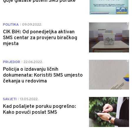
gdje glasate putem SMS poruke
0
POLITIKA
09.09.2022.
|
CIK BiH: Od ponedjeljka aktivan
SMS centar za provjeru biračkog
mjesta
0
PRIJEDOR
22.06.2022.
|
Policija o izdavanju ličnih
dokumenata: Koristiti SMS umjesto
čekanja u redovima
0
SAVJETI
13.05.2022.
|
Kad pošaljete poruku pogrešno:
Kako povući poslat SMS