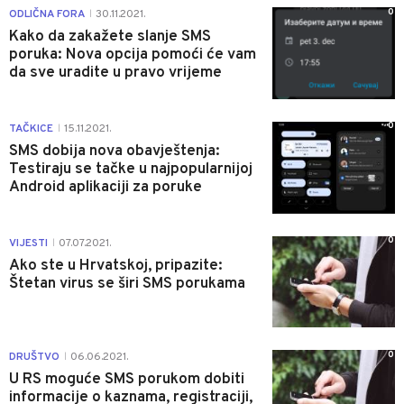
0
ODLIČNA FORA
30.11.2021.
|
Kako da zakažete slanje SMS
poruka: Nova opcija pomoći će vam
da sve uradite u pravo vrijeme
0
TAČKICE
15.11.2021.
|
SMS dobija nova obavještenja:
Testiraju se tačke u najpopularnijoj
Android aplikaciji za poruke
0
VIJESTI
07.07.2021.
|
Ako ste u Hrvatskoj, pripazite:
Štetan virus se širi SMS porukama
0
DRUŠTVO
06.06.2021.
|
U RS moguće SMS porukom dobiti
informacije o kaznama, registraciji,