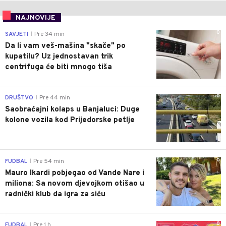
NAJNOVIJE
0
SAVJETI
Pre 34 min
|
Da li vam veš-mašina "skače" po
kupatilu? Uz jednostavan trik
centrifuga će biti mnogo tiša
0
DRUŠTVO
Pre 44 min
|
Saobraćajni kolaps u Banjaluci: Duge
kolone vozila kod Prijedorske petlje
0
FUDBAL
Pre 54 min
|
Mauro Ikardi pobjegao od Vande Nare i
miliona: Sa novom djevojkom otišao u
radnički klub da igra za siću
0
FUDBAL
Pre 1 h
|