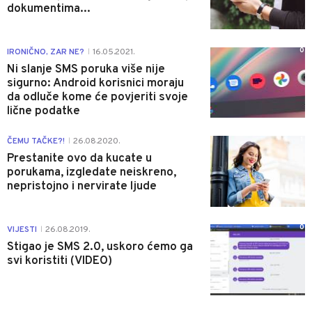
dokumentima...
0
IRONIČNO, ZAR NE?
16.05.2021.
|
Ni slanje SMS poruka više nije
sigurno: Android korisnici moraju
da odluče kome će povjeriti svoje
lične podatke
1
ČEMU TAČKE?!
26.08.2020.
|
Prestanite ovo da kucate u
porukama, izgledate neiskreno,
nepristojno i nervirate ljude
0
VIJESTI
26.08.2019.
|
Stigao je SMS 2.0, uskoro ćemo ga
svi koristiti (VIDEO)