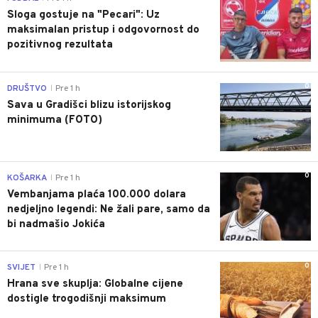
Sloga gostuje na "Pecari": Uz
maksimalan pristup i odgovornost do
pozitivnog rezultata
0
DRUŠTVO
Pre 1 h
|
Sava u Gradišci blizu istorijskog
minimuma (FOTO)
0
KOŠARKA
Pre 1 h
|
Vembanjama plaća 100.000 dolara
nedjeljno legendi: Ne žali pare, samo da
bi nadmašio Jokića
0
SVIJET
Pre 1 h
|
Hrana sve skuplja: Globalne cijene
dostigle trogodišnji maksimum