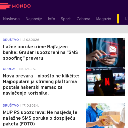
Naslovna
Najnovije
Info
Sport
Zabava
Magazin
M
0
DRUŠTVO
12.02.2026.
|
Lažne poruke u ime Rajfajzen
banke: Građani upozoreni na "SMS
spoofing" prevaru
0
OPREZ!
13.01.2025.
|
Nova prevara – nipošto ne klikćite:
Najpopularnija striming platforma
postala hakerski mamac za
navlačenje korisnika!
0
DRUŠTVO
17.10.2024.
|
MUP RS upozorava: Ne nasjedajte
na lažne SMS poruke o dospijeću
paketa (FOTO)