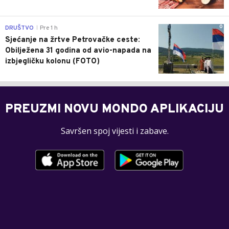
0
DRUŠTVO
Pre 1 h
|
Sjećanje na žrtve Petrovačke ceste:
Obilježena 31 godina od avio-napada na
izbjegličku kolonu (FOTO)
PREUZMI NOVU MONDO APLIKACIJU
Savršen spoj vijesti i zabave.