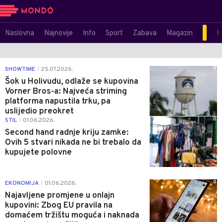
Naslovna
Najnovije
Info
Sport
Zabava
Magazin
M
0
SHOWTIME
25.07.2026.
|
Šok u Holivudu, odlaže se kupovina
Vorner Bros-a: Najveća striming
platforma napustila trku, pa
uslijedio preokret
0
STIL
01.06.2026.
|
Second hand radnje kriju zamke:
Ovih 5 stvari nikada ne bi trebalo da
kupujete polovne
0
EKONOMIJA
01.06.2026.
|
Najavljene promjene u onlajn
kupovini: Zbog EU pravila na
domaćem tržištu moguća i naknada