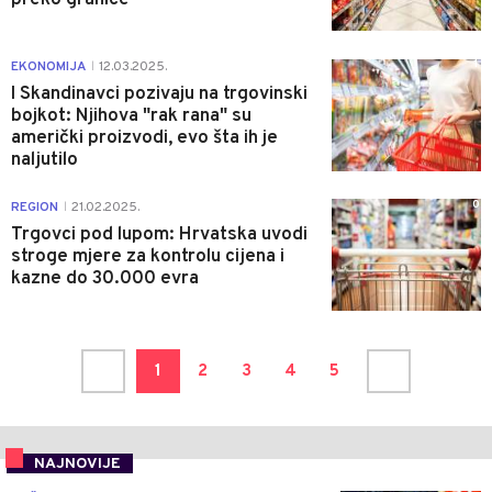
1
EKONOMIJA
12.03.2025.
|
I Skandinavci pozivaju na trgovinski
bojkot: Njihova "rak rana" su
američki proizvodi, evo šta ih je
naljutilo
0
REGION
21.02.2025.
|
Trgovci pod lupom: Hrvatska uvodi
stroge mjere za kontrolu cijena i
kazne do 30.000 evra
1
2
3
4
5
NAJNOVIJE