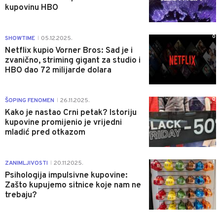
kupovinu HBO
0
SHOWTIME
05.12.2025.
|
Netflix kupio Vorner Bros: Sad je i
zvanično, striming gigant za studio i
HBO dao 72 milijarde dolara
0
ŠOPING FENOMEN
26.11.2025.
|
Kako je nastao Crni petak? Istoriju
kupovine promijenio je vrijedni
mladić pred otkazom
1
ZANIMLJIVOSTI
20.11.2025.
|
Psihologija impulsivne kupovine:
Zašto kupujemo sitnice koje nam ne
trebaju?