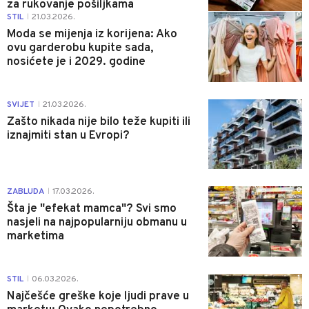
za rukovanje pošiljkama
0
STIL
21.03.2026.
|
Moda se mijenja iz korijena: Ako
ovu garderobu kupite sada,
nosićete je i 2029. godine
0
SVIJET
21.03.2026.
|
Zašto nikada nije bilo teže kupiti ili
iznajmiti stan u Evropi?
0
ZABLUDA
17.03.2026.
|
Šta je "efekat mamca"? Svi smo
nasjeli na najpopularniju obmanu u
marketima
1
STIL
06.03.2026.
|
Najčešće greške koje ljudi prave u