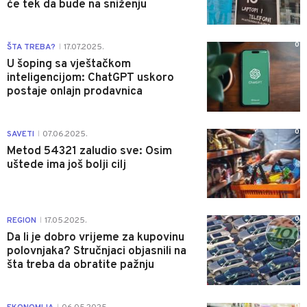
će tek da bude na sniženju
0
ŠTA TREBA?
17.07.2025.
|
U šoping sa vještačkom
inteligencijom: ChatGPT uskoro
postaje onlajn prodavnica
0
SAVETI
07.06.2025.
|
Metod 54321 zaludio sve: Osim
uštede ima još bolji cilj
0
REGION
17.05.2025.
|
Da li je dobro vrijeme za kupovinu
polovnjaka? Stručnjaci objasnili na
šta treba da obratite pažnju
0