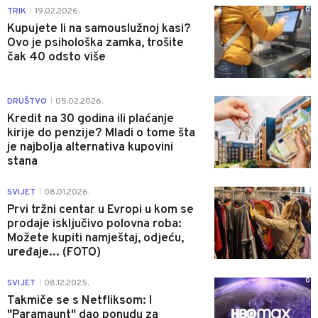
0
TRIK
19.02.2026.
|
Kupujete li na samouslužnoj kasi?
Ovo je psihološka zamka, trošite
čak 40 odsto više
3
DRUŠTVO
05.02.2026.
|
Kredit na 30 godina ili plaćanje
kirije do penzije? Mladi o tome šta
je najbolja alternativa kupovini
stana
0
SVIJET
08.01.2026.
|
Prvi tržni centar u Evropi u kom se
prodaje isključivo polovna roba:
Možete kupiti namještaj, odjeću,
uređaje... (FOTO)
0
SVIJET
08.12.2025.
|
Takmiče se s Netfliksom: I
"Paramaunt" dao ponudu za