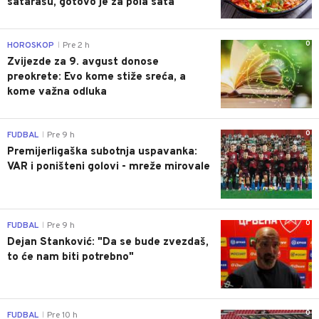
satarašu, gotovo je za pola sata
0
HOROSKOP
Pre 2 h
|
Zvijezde za 9. avgust donose
preokrete: Evo kome stiže sreća, a
kome važna odluka
0
FUDBAL
Pre 9 h
|
Premijerligaška subotnja uspavanka:
VAR i poništeni golovi - mreže mirovale
0
FUDBAL
Pre 9 h
|
Dejan Stanković: "Da se bude zvezdaš,
to će nam biti potrebno"
0
FUDBAL
Pre 10 h
|