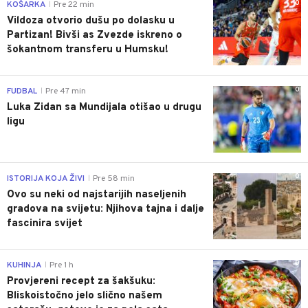
0
KOŠARKA
Pre 22 min
|
Vildoza otvorio dušu po dolasku u
Partizan! Bivši as Zvezde iskreno o
šokantnom transferu u Humsku!
0
FUDBAL
Pre 47 min
|
Luka Zidan sa Mundijala otišao u drugu
ligu
0
ISTORIJA KOJA ŽIVI
Pre 58 min
|
Ovo su neki od najstarijih naseljenih
gradova na svijetu: Njihova tajna i dalje
fascinira svijet
0
KUHINJA
Pre 1 h
|
Provjereni recept za šakšuku:
Bliskoistočno jelo slično našem