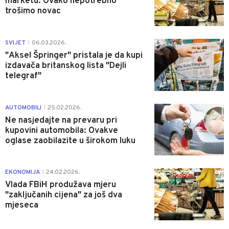
marketu: Ovako nepotrebno
trošimo novac
0
SVIJET
06.03.2026.
|
"Aksel Špringer" pristala je da kupi
izdavača britanskog lista "Dejli
telegraf"
0
AUTOMOBILI
25.02.2026.
|
Ne nasjedajte na prevaru pri
kupovini automobila: Ovakve
oglase zaobilazite u širokom luku
0
EKONOMIJA
24.02.2026.
|
Vlada FBiH produžava mjeru
"zaključanih cijena" za još dva
mjeseca