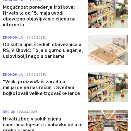
EKONOMIJA
06.05.2025.
|
Mogućnost poređenja troškova:
Hrvatska od 15. maja uvodi
obavezno objavljivanje cijena na
internetu
4
EKONOMIJA
30.03.2025.
|
Od sutra upis štednih obaveznica u
RS, Višković: To je sigurno ulaganje,
uslovi bolji nego u bankama
0
EKONOMIJA
25.03.2025.
|
"Veliki proizvođači zarađuju
milijarde na naš račun": Šveđani
bojkotovali velike trgovačke lance
0
REGION
22.03.2025.
|
Hrvati zbog visokih cijena
namirnica bijesni: U nabavku odlaze
preko granice