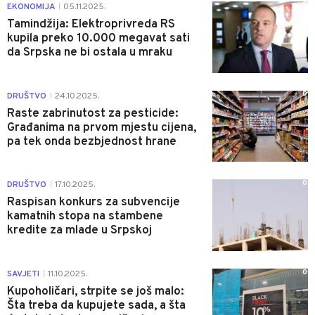
0
EKONOMIJA
05.11.2025.
|
Tamindžija: Elektroprivreda RS
kupila preko 10.000 megavat sati
da Srpska ne bi ostala u mraku
0
DRUŠTVO
24.10.2025.
|
Raste zabrinutost za pesticide:
Građanima na prvom mjestu cijena,
pa tek onda bezbjednost hrane
0
DRUŠTVO
17.10.2025.
|
Raspisan konkurs za subvencije
kamatnih stopa na stambene
kredite za mlade u Srpskoj
0
SAVJETI
11.10.2025.
|
Kupoholičari, strpite se još malo:
Šta treba da kupujete sada, a šta