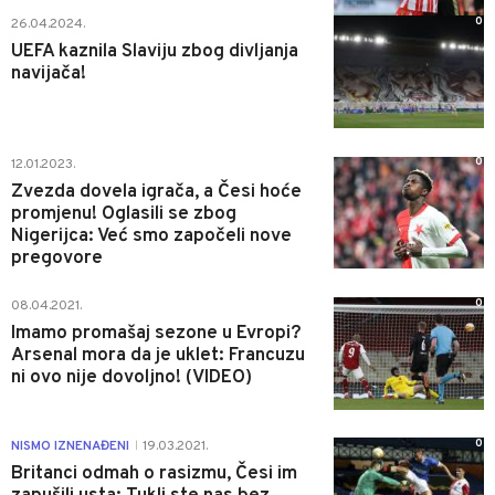
0
26.04.2024.
UEFA kaznila Slaviju zbog divljanja
navijača!
0
12.01.2023.
Zvezda dovela igrača, a Česi hoće
promjenu! Oglasili se zbog
Nigerijca: Već smo započeli nove
pregovore
0
08.04.2021.
Imamo promašaj sezone u Evropi?
Arsenal mora da je uklet: Francuzu
ni ovo nije dovoljno! (VIDEO)
0
NISMO IZNENAĐENI
19.03.2021.
|
Britanci odmah o rasizmu, Česi im