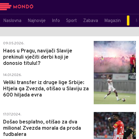
Naslovna
Najnovije
Info
Sport
Zabava
Magazin
M
0
09.05.2026.
Haos u Pragu, navijači Slavije
prekinuli vječiti derbi koji je
donosio titulu!?
0
14.01.2026.
Veliki transfer iz druge lige Srbije:
Htjela ga Zvezda, otišao u Slaviju za
600 hiljada evra
0
17.07.2024.
Došao besplatno, otišao za dva
miliona! Zvezda morala da proda
fudbalera