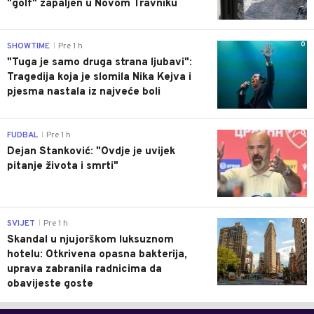
"golf" zapaljen u Novom Travniku
0
SHOWTIME
Pre 1 h
|
"Tuga je samo druga strana ljubavi":
Tragedija koja je slomila Nika Kejva i
pjesma nastala iz najveće boli
0
FUDBAL
Pre 1 h
|
Dejan Stanković: "Ovdje je uvijek
pitanje života i smrti"
0
SVIJET
Pre 1 h
|
Skandal u njujorškom luksuznom
hotelu: Otkrivena opasna bakterija,
uprava zabranila radnicima da
obavijeste goste