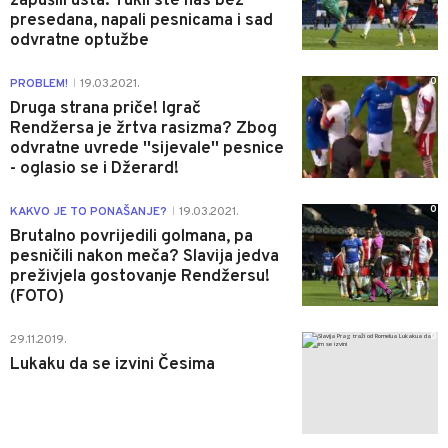
zapušili usta: Tukli ste nas bez
presedana, napali pesnicama i sad
odvratne optužbe
0
PROBLEM!
19.03.2021.
|
Druga strana priče! Igrač
Rendžersa je žrtva rasizma? Zbog
odvratne uvrede ''sijevale'' pesnice
- oglasio se i Džerard!
0
KAKVO JE TO PONAŠANJE?
19.03.2021.
|
Brutalno povrijedili golmana, pa
pesničili nakon meča? Slavija jedva
preživjela gostovanje Rendžersu!
(FOTO)
0
29.11.2019.
Lukaku da se izvini Česima