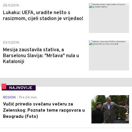
0
28.11.2019.
Lukaku: UEFA, uradite nešto s
rasizmom, cijeli stadion je vrijeđao!
0
05.11.2019.
Mesija zaustavila stativa, a
Barselonu Slavija: "Mršava" nula u
Kataloniji
NAJNOVIJE
0
REGION
Pre 24 min
|
Vučić priredio svečanu večeru za
Zelenskog: Poznate teme razgovora u
Beogradu (Foto)