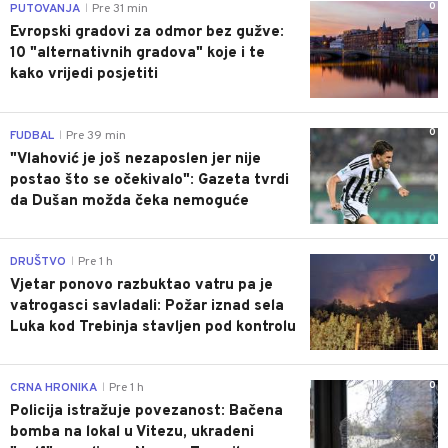
0
PUTOVANJA
Pre 31 min
|
Evropski gradovi za odmor bez gužve:
10 "alternativnih gradova" koje i te
kako vrijedi posjetiti
0
FUDBAL
Pre 39 min
|
"Vlahović je još nezaposlen jer nije
postao što se očekivalo": Gazeta tvrdi
da Dušan možda čeka nemoguće
0
DRUŠTVO
Pre 1 h
|
Vjetar ponovo razbuktao vatru pa je
vatrogasci savladali: Požar iznad sela
Luka kod Trebinja stavljen pod kontrolu
0
CRNA HRONIKA
Pre 1 h
|
Policija istražuje povezanost: Bačena
bomba na lokal u Vitezu, ukradeni