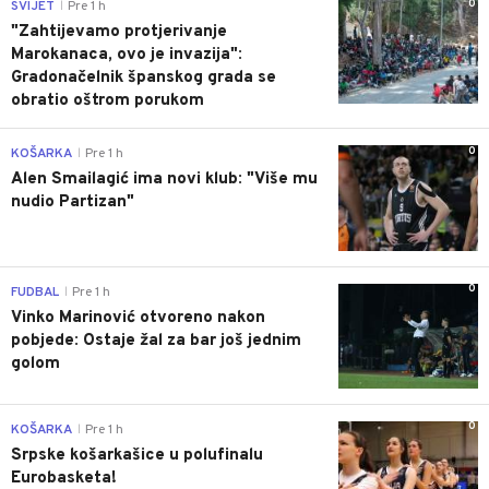
0
SVIJET
Pre 1 h
|
"Zahtijevamo protjerivanje
Marokanaca, ovo je invazija":
Gradonačelnik španskog grada se
obratio oštrom porukom
0
KOŠARKA
Pre 1 h
|
Alen Smailagić ima novi klub: "Više mu
nudio Partizan"
0
FUDBAL
Pre 1 h
|
Vinko Marinović otvoreno nakon
pobjede: Ostaje žal za bar još jednim
golom
0
KOŠARKA
Pre 1 h
|
Srpske košarkašice u polufinalu
Eurobasketa!