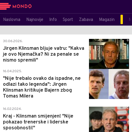
Naslovna
Najnovije
Info
Sport
Zabava
Magazin
M
0
30.06.2026.
Jirgen Klinsman bljuje vatru: "Kakva
je ovo Njemačka? Ni za penale se
nismo spremili"
0
16.04.2025.
"Nije trebalo ovako da ispadne, ne
odlazi tako legenda": Jirgen
Klinsman kritikuje Bajern zbog
Tomas Milera
0
16.02.2024.
Kraj - Klinsman smijenjen! "Nije
pokazao trenerske i liderske
sposobnosti!"