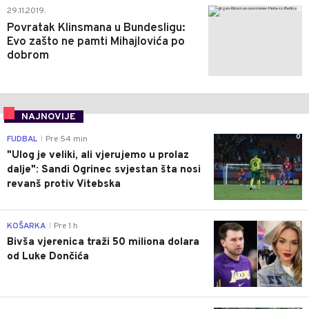
0
29.11.2019.
Povratak Klinsmana u Bundesligu:
Evo zašto ne pamti Mihajlovića po
dobrom
NAJNOVIJE
0
FUDBAL
Pre 54 min
|
"Ulog je veliki, ali vjerujemo u prolaz
dalje": Sandi Ogrinec svjestan šta nosi
revanš protiv Vitebska
0
KOŠARKA
Pre 1 h
|
Bivša vjerenica traži 50 miliona dolara
od Luke Dončića