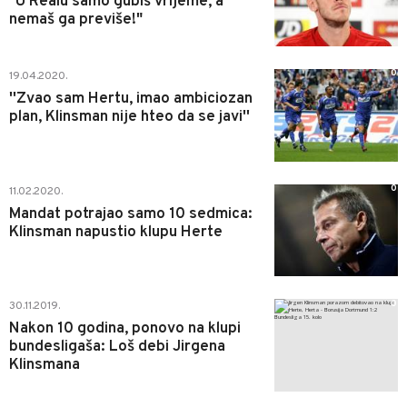
"U Realu samo gubiš vrijeme, a
nemaš ga previše!"
0
19.04.2020.
''Zvao sam Hertu, imao ambiciozan
plan, Klinsman nije hteo da se javi''
0
11.02.2020.
Mandat potrajao samo 10 sedmica:
Klinsman napustio klupu Herte
0
30.11.2019.
Nakon 10 godina, ponovo na klupi
bundesligaša: Loš debi Jirgena
Klinsmana