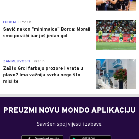
0
FUDBAL
Pre 1 h
|
Savić nakon "minimalca" Borca: Morali
smo postići bar još jedan gol
0
ZANIMLJIVOSTI
Pre 1 h
|
Zašto Grci farbaju prozore i vrata u
plavo? Ima važniju svrhu nego što
mislite
PREUZMI NOVU MONDO APLIKACIJU
Savršen spoj vijesti i zabave.