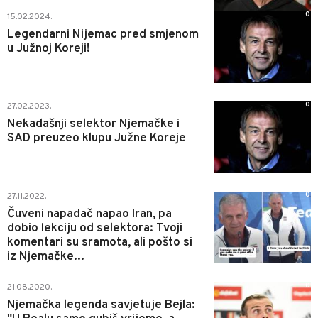
0
15.02.2024.
Legendarni Nijemac pred smjenom
u Južnoj Koreji!
0
27.02.2023.
Nekadašnji selektor Njemačke i
SAD preuzeo klupu Južne Koreje
0
27.11.2022.
Čuveni napadač napao Iran, pa
dobio lekciju od selektora: Tvoji
komentari su sramota, ali pošto si
iz Njemačke...
0
21.08.2020.
Njemačka legenda savjetuje Bejla: