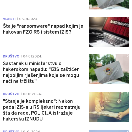
0
VIJESTI
05.01.2024.
|
Šta je "ransomware" napad kojim je
hakovan FZO RS i sistem IZIS?
0
DRUŠTVO
04.01.2024.
|
Sastanak u ministarstvu o
hakerskom napadu: "IZIS zaštićen
najboljim rješenjima koja se mogu
naći na tržištu"
1
DRUŠTVO
02.01.2024.
|
"Stanje je kompleksno": Nakon
pada IZIS-a u RS ljekari razmatraju
šta da rade, POLICIJA istražuje
hakersku IZNUDU
0
DRUŠTVO
01.01.2024.
|