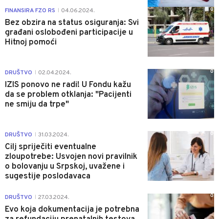
0
FINANSIRA FZO RS
04.06.2024.
|
Bez obzira na status osiguranja: Svi
građani oslobođeni participacije u
Hitnoj pomoći
0
DRUŠTVO
02.04.2024.
|
IZIS ponovo ne radi! U Fondu kažu
da se problem otklanja: "Pacijenti
ne smiju da trpe"
0
DRUŠTVO
31.03.2024.
|
Cilj spriječiti eventualne
zloupotrebe: Usvojen novi pravilnik
o bolovanju u Srpskoj, uvažene i
sugestije poslodavaca
0
DRUŠTVO
27.03.2024.
|
Evo koja dokumentacija je potrebna