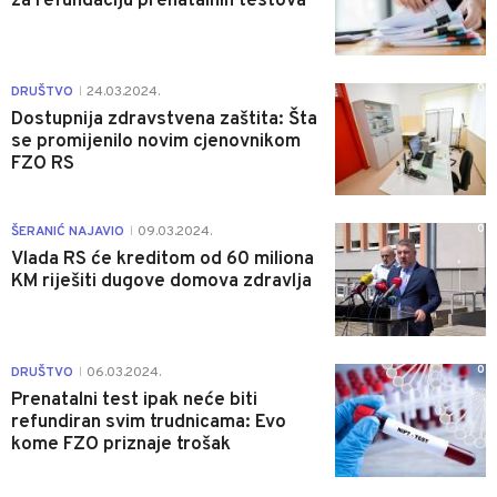
za refundaciju prenatalnih testova
0
DRUŠTVO
24.03.2024.
|
Dostupnija zdravstvena zaštita: Šta
se promijenilo novim cjenovnikom
FZO RS
0
ŠERANIĆ NAJAVIO
09.03.2024.
|
Vlada RS će kreditom od 60 miliona
KM riješiti dugove domova zdravlja
0
DRUŠTVO
06.03.2024.
|
Prenatalni test ipak neće biti
refundiran svim trudnicama: Evo
kome FZO priznaje trošak