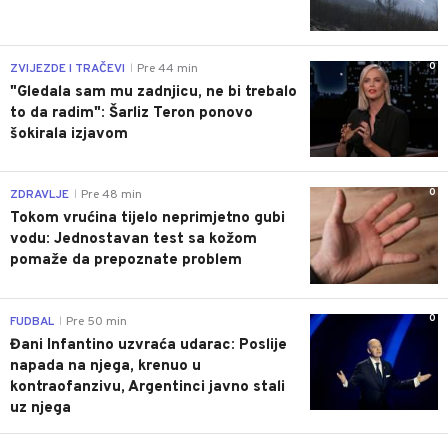
0
ZVIJEZDE I TRAČEVI
Pre 44 min
|
"Gledala sam mu zadnjicu, ne bi trebalo
to da radim": Šarliz Teron ponovo
šokirala izjavom
0
ZDRAVLJE
Pre 48 min
|
Tokom vrućina tijelo neprimjetno gubi
vodu: Jednostavan test sa kožom
pomaže da prepoznate problem
0
FUDBAL
Pre 50 min
|
Đani Infantino uzvraća udarac: Poslije
napada na njega, krenuo u
kontraofanzivu, Argentinci javno stali
uz njega