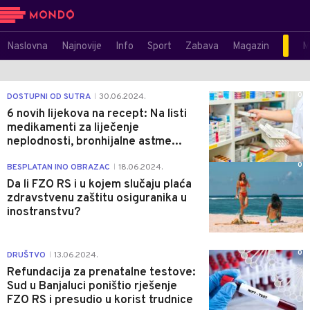
Naslovna
Najnovije
Info
Sport
Zabava
Magazin
M
0
DOSTUPNI OD SUTRA
30.06.2024.
|
6 novih lijekova na recept: Na listi
medikamenti za liječenje
neplodnosti, bronhijalne astme...
0
BESPLATAN INO OBRAZAC
18.06.2024.
|
Da li FZO RS i u kojem slučaju plaća
zdravstvenu zaštitu osiguranika u
inostranstvu?
0
DRUŠTVO
13.06.2024.
|
Refundacija za prenatalne testove:
Sud u Banjaluci poništio rješenje
FZO RS i presudio u korist trudnice