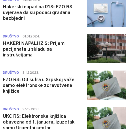
Hakerski napad na IZIS: FZO RS
uvjerava da su podaci građana
bezbjedni
0
DRUŠTVO
01.01.2024.
|
HAKERI NAPALI IZIS: Prijem
pacijenata u skladu sa
instrukcijama
0
DRUŠTVO
31.12.2023.
|
FZO RS: Od sutra u Srpskoj važe
samo elektronske zdravstvene
knjižice
1
DRUŠTVO
26.12.2023.
|
UKC RS: Elektronska knjižica
obavezna od 1. januara, izuzetak
samo Urgentni centar