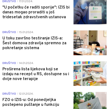
0
DRUŠTVO
17.01.2024.
|
"U početku će raditi sporije": IZIS bi
danas mogao proraditi u još
tridesetak zdravstvenih ustanova
0
DRUŠTVO
15.01.2024.
|
U toku završno testiranje IZIS-a:
Šest domova zdravlja spremno za
pokretanje sistema
0
DRUŠTVO
14.01.2024.
|
Proširena lista lijekova koji se
izdaju na recept u RS, dostupne su i
dvije nove terapije
0
DRUŠTVO
12.01.2024.
|
FZO o IZIS-u: Od ponedjeljka
postepeno puštanje u funkciju