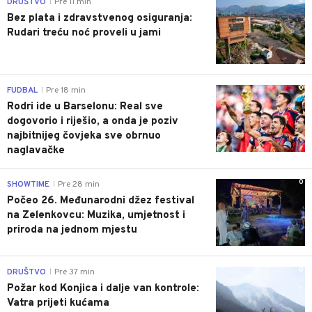
0
DRUŠTVO
Pre 11 min
|
Bez plata i zdravstvenog osiguranja:
Rudari treću noć proveli u jami
0
FUDBAL
Pre 18 min
|
Rodri ide u Barselonu: Real sve
dogovorio i riješio, a onda je poziv
najbitnijeg čovjeka sve obrnuo
naglavačke
0
SHOWTIME
Pre 28 min
|
Počeo 26. Međunarodni džez festival
na Zelenkovcu: Muzika, umjetnost i
priroda na jednom mjestu
0
DRUŠTVO
Pre 37 min
|
Požar kod Konjica i dalje van kontrole:
Vatra prijeti kućama