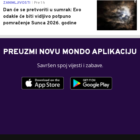
0
ZANIMLJIVOSTI
Pre 1 h
|
Dan će se pretvoriti u sumrak: Evo
odakle će biti vidljivo potpuno
pomračenje Sunca 2026. godine
PREUZMI NOVU MONDO APLIKACIJU
Savršen spoj vijesti i zabave.