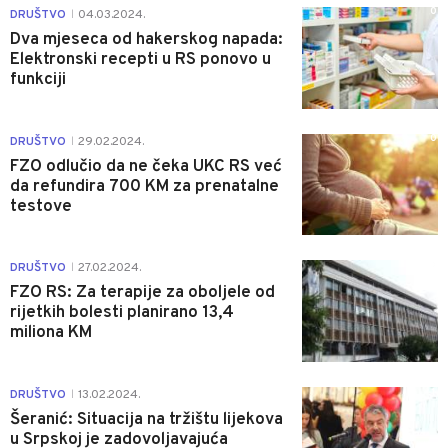
0
DRUŠTVO
04.03.2024.
|
Dva mjeseca od hakerskog napada:
Elektronski recepti u RS ponovo u
funkciji
0
DRUŠTVO
29.02.2024.
|
FZO odlučio da ne čeka UKC RS već
da refundira 700 KM za prenatalne
testove
0
DRUŠTVO
27.02.2024.
|
FZO RS: Za terapije za oboljele od
rijetkih bolesti planirano 13,4
miliona KM
1
DRUŠTVO
13.02.2024.
|
Šeranić: Situacija na tržištu lijekova
u Srpskoj je zadovoljavajuća