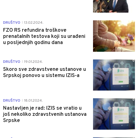
1
DRUŠTVO
13.02.2024.
|
FZO RS refundira troškove
prenatalnih testova koji su urađeni
u posljednjih godinu dana
0
DRUŠTVO
19.01.2024.
|
Skoro sve zdravstvene ustanove u
Srpskoj ponovo u sistemu IZIS-a
0
DRUŠTVO
18.01.2024.
|
Nastavljen je rad: IZIS se vratio u
još nekoliko zdravstvenih ustanova
Srpske