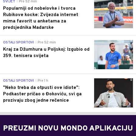
0
SVIJET
Pre 52 min
|
Popularniji od nobelovke i tvorca
Rubikove kocke: Zvijezda internet
mima favorit u anketama za
predsjednika Mađarske
0
OSTALI SPORTOVI
Pre 52 min
|
Kraj za Džumhura u Poljskoj: Izgubio od
359. tenisera svijeta
0
OSTALI SPORTOVI
Pre 1 h
|
"Neko treba da otpusti ove idiote":
Podkaster pričao o Đokoviću, svi ga
prozivaju zbog jedne rečenice
PREUZMI NOVU MONDO APLIKACIJU