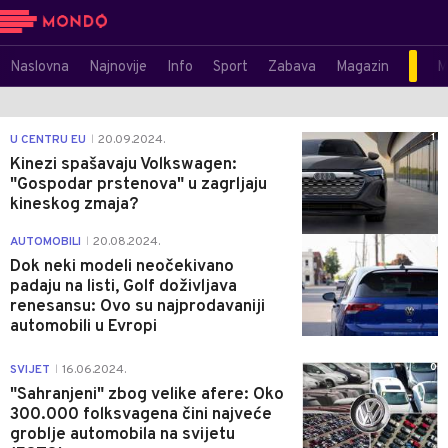
Naslovna
Najnovije
Info
Sport
Zabava
Magazin
M
1
U CENTRU EU
20.09.2024.
|
Kinezi spašavaju Volkswagen:
"Gospodar prstenova" u zagrljaju
kineskog zmaja?
0
AUTOMOBILI
20.08.2024.
|
Dok neki modeli neočekivano
padaju na listi, Golf doživljava
renesansu: Ovo su najprodavaniji
automobili u Evropi
0
SVIJET
16.06.2024.
|
"Sahranjeni" zbog velike afere: Oko
300.000 folksvagena čini najveće
groblje automobila na svijetu