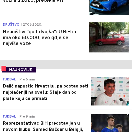
vozila u 2020, pretekla VW
0
DRUŠTVO
27.06.2020.
|
Neuništivi "golf dvojka": U BiH ih
ima oko 60.000, evo gdje se
najviše voze
NAJNOVIJE
0
FUDBAL
Pre 6 min
|
Dalić napustio Hrvatsku, pa postao peti
najplaćeniji na svetu: Staje dah od
plate koju će primati
0
FUDBAL
Pre 9 min
|
Reprezentativac BiH predstavljen u
novom klubu: Samed Baždar u Belgiji,