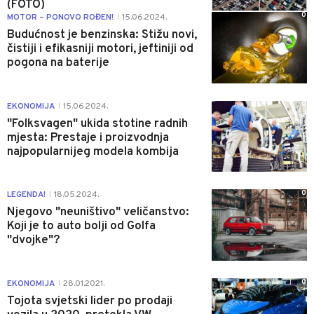
(FOTO)
0
MOTOR – PONOVO ROĐEN!
15.06.2024.
|
Budućnost je benzinska: Stižu novi,
čistiji i efikasniji motori, jeftiniji od
pogona na baterije
0
EKONOMIJA
15.06.2024.
|
"Folksvagen" ukida stotine radnih
mjesta: Prestaje i proizvodnja
najpopularnijeg modela kombija
0
LEGENDA!
18.05.2024.
|
Njegovo "neuništivo" veličanstvo:
Koji je to auto bolji od Golfa
"dvojke"?
0
EKONOMIJA
28.01.2021.
|
Tojota svjetski lider po prodaji