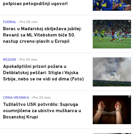
potpisao petogodišnji ugovor!
0
FUDBAL
Pre 28 min
|
Borac u Mađarskoj obilježava jubilej:
Revanš sa ML Vitebskom biće 50.
nastup crveno-plavih u Evropi!
0
REGION
Pre 30 min
|
Apokaliptični prizori požara u
Deliblatskoj peščari: Stigla i Vojska
Srbije, nebo se ne vidi od dima (Foto)
0
CRNA HRONIKA
Pre 35 min
|
Tužilaštvo USK potvrdilo: Supruga
osumnjičena za ubistvo muškarca u
Bosanskoj Krupi