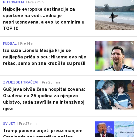
0
PUTOVANJA
Pre 7 min
|
Najbolje evropske destinacije za
sportove na vodi: Jedna je
neprikosnovena, a evo ko dominira u
TOP 10
0
FUDBAL
Pre 14 min
|
Iza suza Lionela Mesija krije se
najljepša priča o ocu: Nikome ovo nije
rekao, samo on zna kroz šta su prošli
0
ZVIJEZDE I TRAČEVI
Pre 23 min
|
Gučijeva bivša žena hospitalizovana:
Osuđena na 26 godina za njegovo
ubistvo, sada završila na intenzivnoj
njezi
0
SVIJET
Pre 27 min
|
Tramp ponovo prijeti preuzimanjem