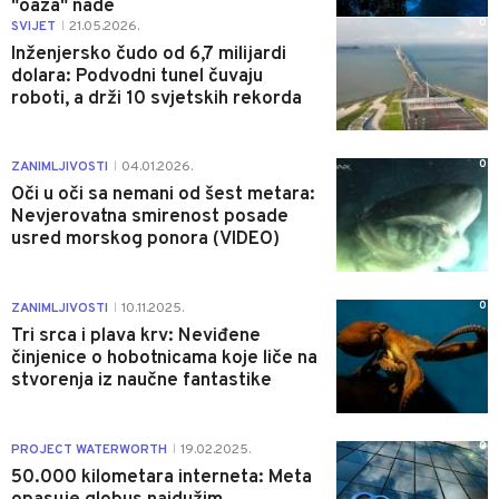
"oaza" nade
0
SVIJET
21.05.2026.
|
Inženjersko čudo od 6,7 milijardi
dolara: Podvodni tunel čuvaju
roboti, a drži 10 svjetskih rekorda
0
ZANIMLJIVOSTI
04.01.2026.
|
Oči u oči sa nemani od šest metara:
Nevjerovatna smirenost posade
usred morskog ponora (VIDEO)
0
ZANIMLJIVOSTI
10.11.2025.
|
Tri srca i plava krv: Neviđene
činjenice o hobotnicama koje liče na
stvorenja iz naučne fantastike
0
PROJECT WATERWORTH
19.02.2025.
|
50.000 kilometara interneta: Meta