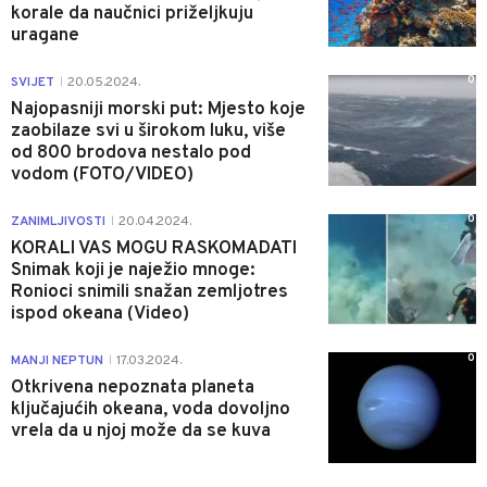
korale da naučnici priželjkuju
uragane
0
SVIJET
20.05.2024.
|
Najopasniji morski put: Mjesto koje
zaobilaze svi u širokom luku, više
od 800 brodova nestalo pod
vodom (FOTO/VIDEO)
0
ZANIMLJIVOSTI
20.04.2024.
|
KORALI VAS MOGU RASKOMADATI
Snimak koji je naježio mnoge:
Ronioci snimili snažan zemljotres
ispod okeana (Video)
0
MANJI NEPTUN
17.03.2024.
|
Otkrivena nepoznata planeta
ključajućih okeana, voda dovoljno
vrela da u njoj može da se kuva