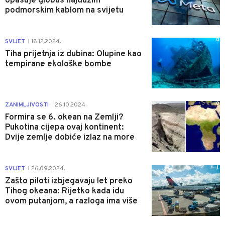
opasuje globus najdužim
podmorskim kablom na svijetu
0
SVIJET
18.12.2024.
|
Tiha prijetnja iz dubina: Olupine kao
tempirane ekološke bombe
0
ZANIMLJIVOSTI
26.10.2024.
|
Formira se 6. okean na Zemlji?
Pukotina cijepa ovaj kontinent:
Dvije zemlje dobiće izlaz na more
1
SVIJET
26.09.2024.
|
Zašto piloti izbjegavaju let preko
Tihog okeana: Rijetko kada idu
ovom putanjom, a razloga ima više