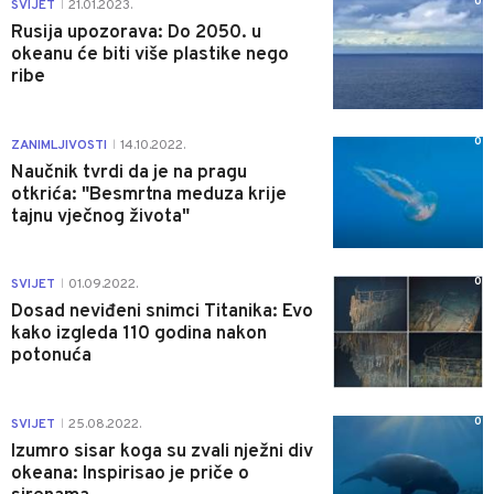
0
SVIJET
21.01.2023.
|
Rusija upozorava: Do 2050. u
okeanu će biti više plastike nego
ribe
0
ZANIMLJIVOSTI
14.10.2022.
|
Naučnik tvrdi da je na pragu
otkrića: "Besmrtna meduza krije
tajnu vječnog života"
0
SVIJET
01.09.2022.
|
Dosad neviđeni snimci Titanika: Evo
kako izgleda 110 godina nakon
potonuća
0
SVIJET
25.08.2022.
|
Izumro sisar koga su zvali nježni div
okeana: Inspirisao je priče o