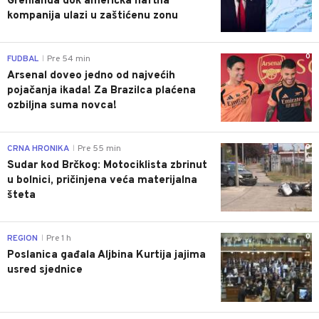
Grenlanda dok američka naftna
kompanija ulazi u zaštićenu zonu
0
FUDBAL
Pre 54 min
|
Arsenal doveo jedno od najvećih
pojačanja ikada! Za Brazilca plaćena
ozbiljna suma novca!
0
CRNA HRONIKA
Pre 55 min
|
Sudar kod Brčkog: Motociklista zbrinut
u bolnici, pričinjena veća materijalna
šteta
0
REGION
Pre 1 h
|
Poslanica gađala Aljbina Kurtija jajima
usred sjednice