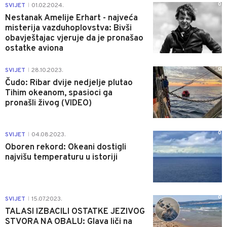
0
SVIJET
01.02.2024.
|
Nestanak Amelije Erhart - najveća
misterija vazduhoplovstva: Bivši
obavještajac vjeruje da je pronašao
ostatke aviona
0
SVIJET
28.10.2023.
|
Čudo: Ribar dvije nedjelje plutao
Tihim okeanom, spasioci ga
pronašli živog (VIDEO)
0
SVIJET
04.08.2023.
|
Oboren rekord: Okeani dostigli
najvišu temperaturu u istoriji
0
SVIJET
15.07.2023.
|
TALASI IZBACILI OSTATKE JEZIVOG
STVORA NA OBALU: Glava liči na