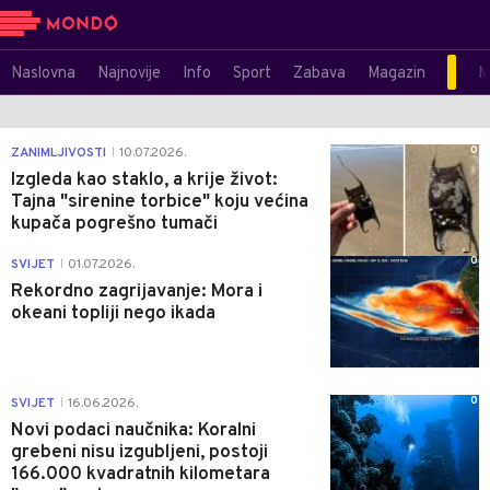
Naslovna
Najnovije
Info
Sport
Zabava
Magazin
M
0
ZANIMLJIVOSTI
10.07.2026.
|
Izgleda kao staklo, a krije život:
Tajna "sirenine torbice" koju većina
kupača pogrešno tumači
0
SVIJET
01.07.2026.
|
Rekordno zagrijavanje: Mora i
okeani topliji nego ikada
0
SVIJET
16.06.2026.
|
Novi podaci naučnika: Koralni
grebeni nisu izgubljeni, postoji
166.000 kvadratnih kilometara