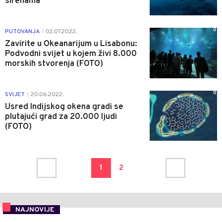
sirenama
0
PUTOVANJA
02.07.2022.
|
Zavirite u Okeanarijum u Lisabonu:
Podvodni svijet u kojem živi 8.000
morskih stvorenja (FOTO)
0
SVIJET
20.06.2022.
|
Usred Indijskog okena gradi se
plutajući grad za 20.000 ljudi
(FOTO)
1
2
NAJNOVIJE