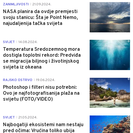
0
ZANIMLJIVOSTI
21.09.2024.
|
NASA planira da ovdje premjesti
svoju stanicu: Šta je Point Nemo,
najudaljenija tačka svijeta
0
SVIJET
14.08.2024.
|
Temperatura Sredozemnog mora
dostigla toplotni rekord: Predviđa
se migracija biljnog i životinjskog
svijeta iz okeana
0
RAJSKO OSTRVO
19.06.2024.
|
Photoshop i filteri nisu potrebni:
Ovo je najfotografisanija plaža na
svijetu (FOTO/VIDEO)
0
SVIJET
21.05.2024.
|
Najbogatiji ekosistemi nam nestaju
pred očima: Vrućina toliko ubija