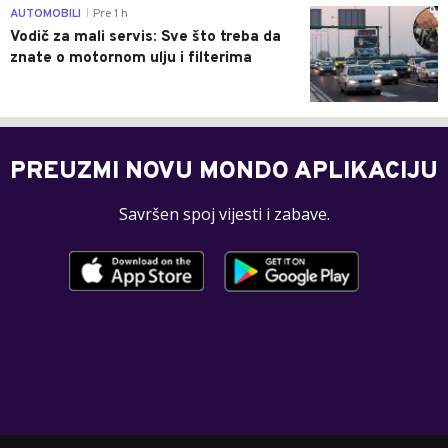
0
AUTOMOBILI
Pre 1 h
|
Vodič za mali servis: Sve što treba da
znate o motornom ulju i filterima
PREUZMI NOVU MONDO APLIKACIJU
Savršen spoj vijesti i zabave.