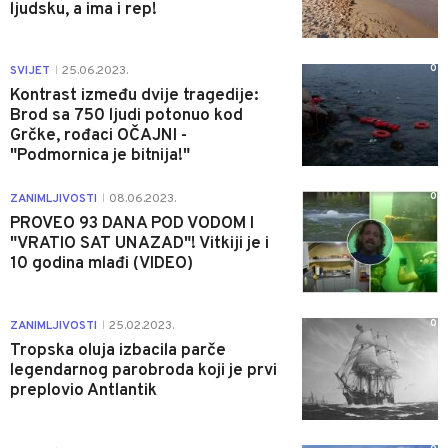
ljudsku, a ima i rep!
0
SVIJET
25.06.2023.
|
Kontrast između dvije tragedije:
Brod sa 750 ljudi potonuo kod
Grčke, rođaci OČAJNI -
"Podmornica je bitnija!"
0
ZANIMLJIVOSTI
08.06.2023.
|
PROVEO 93 DANA POD VODOM I
"VRATIO SAT UNAZAD"! Vitkiji je i
10 godina mlađi (VIDEO)
0
ZANIMLJIVOSTI
25.02.2023.
|
Tropska oluja izbacila parče
legendarnog parobroda koji je prvi
preplovio Antlantik