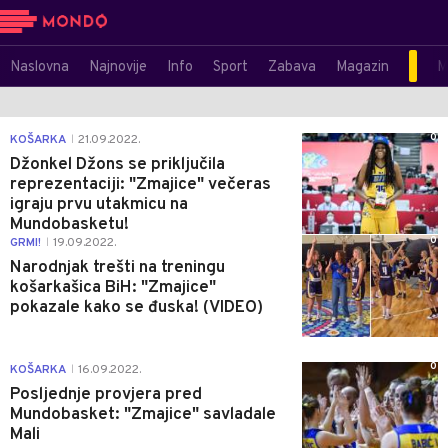
Naslovna
Najnovije
Info
Sport
Zabava
Magazin
M
0
KOŠARKA
21.09.2022.
|
Džonkel Džons se priključila
reprezentaciji: "Zmajice" večeras
igraju prvu utakmicu na
Mundobasketu!
0
GRMI!
19.09.2022.
|
Narodnjak trešti na treningu
košarkašica BiH: "Zmajice"
pokazale kako se đuska! (VIDEO)
0
KOŠARKA
16.09.2022.
|
Posljednje provjera pred
Mundobasket: "Zmajice" savladale
Mali