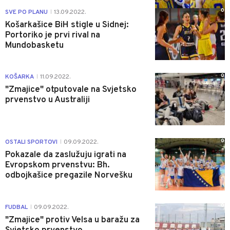
0
SVE PO PLANU
13.09.2022.
|
Košarkašice BiH stigle u Sidnej:
Portoriko je prvi rival na
Mundobasketu
0
KOŠARKA
11.09.2022.
|
"Zmajice" otputovale na Svjetsko
prvenstvo u Australiji
0
OSTALI SPORTOVI
09.09.2022.
|
Pokazale da zaslužuju igrati na
Evropskom prvenstvu: Bh.
odbojkašice pregazile Norvešku
0
FUDBAL
09.09.2022.
|
"Zmajice" protiv Velsa u baražu za