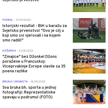
Svjetsko prvenstvo
0
FUDBAL
07.09.2022.
|
Istorijski rezultat - BiH u baražu za
Svjetsko prvenstvo! "Ovo je cilj u
koji smo svi vjerovali i na kojem
smo radili!"
0
KOŠARKA
21.08.2022.
|
"Zmajice" bez Džonkel Džons
poražene u Francuskoj:
Viceprvakinje Evrope slavile sa 35
poena razlike
3
BRUKA I SRAMOTA
16.08.2022.
|
Sva bruka bh. sporta u jednoj
fotografiji: Reprezentativke
spavaju u podrumu! (FOTO)