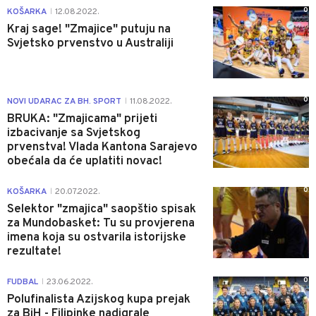
0
KOŠARKA
12.08.2022.
|
Kraj sage! "Zmajice" putuju na
Svjetsko prvenstvo u Australiji
0
NOVI UDARAC ZA BH. SPORT
11.08.2022.
|
BRUKA: "Zmajicama" prijeti
izbacivanje sa Svjetskog
prvenstva! Vlada Kantona Sarajevo
obećala da će uplatiti novac!
0
KOŠARKA
20.07.2022.
|
Selektor "zmajica" saopštio spisak
za Mundobasket: Tu su provjerena
imena koja su ostvarila istorijske
rezultate!
0
FUDBAL
23.06.2022.
|
Polufinalista Azijskog kupa prejak
za BiH - Filipinke nadigrale