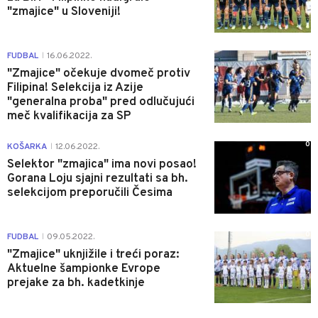
"zmajice" u Sloveniji!
0
FUDBAL
16.06.2022.
|
"Zmajice" očekuje dvomeč protiv
Filipina! Selekcija iz Azije
"generalna proba" pred odlučujući
meč kvalifikacija za SP
0
KOŠARKA
12.06.2022.
|
Selektor "zmajica" ima novi posao!
Gorana Loju sjajni rezultati sa bh.
selekcijom preporučili Česima
0
FUDBAL
09.05.2022.
|
"Zmajice" uknjižile i treći poraz:
Aktuelne šampionke Evrope
prejake za bh. kadetkinje