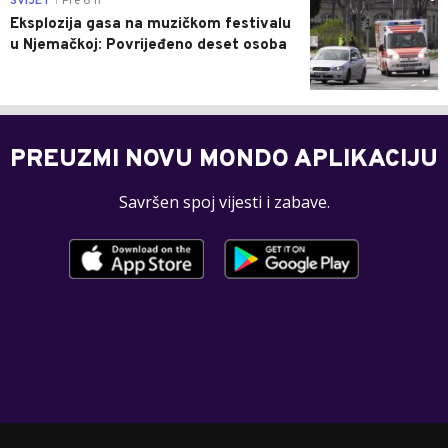
SVIJET
Pre 6 h
|
Eksplozija gasa na muzičkom festivalu
u Njemačkoj: Povrijeđeno deset osoba
PREUZMI NOVU MONDO APLIKACIJU
Savršen spoj vijesti i zabave.