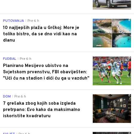
0
PUTOVANJA
Pre 6 h
|
10 najljepših plaža u Grčkoj: More je
toliko bistro, da se dno vidi kao na
dlanu
0
FUDBAL
Pre 6 h
|
Planirano Mesijevo ubistvo na
Svjetskom prvenstvu, FBI obaviješten:
"Ući ću na stadion i dići ću ga u vazduh"
0
DOM
Pre 6 h
|
7 grešaka zbog kojih soba izgleda
pretrpano: Evo kako da maksimalno
iskoristite kvadraturu
0