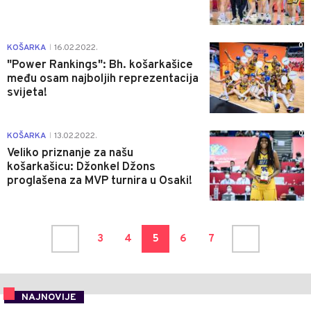
0
KOŠARKA
16.02.2022.
|
"Power Rankings": Bh. košarkašice
među osam najboljih reprezentacija
svijeta!
0
KOŠARKA
13.02.2022.
|
Veliko priznanje za našu
košarkašicu: Džonkel Džons
proglašena za MVP turnira u Osaki!
3
4
5
6
7
NAJNOVIJE