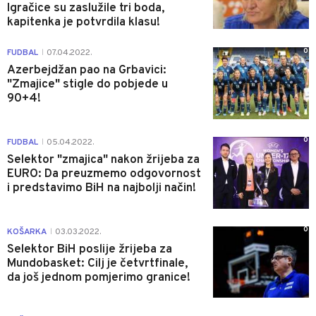
Igračice su zaslužile tri boda,
kapitenka je potvrdila klasu!
0
FUDBAL
07.04.2022.
|
Azerbejdžan pao na Grbavici:
"Zmajice" stigle do pobjede u
90+4!
0
FUDBAL
05.04.2022.
|
Selektor "zmajica" nakon žrijeba za
EURO: Da preuzmemo odgovornost
i predstavimo BiH na najbolji način!
0
KOŠARKA
03.03.2022.
|
Selektor BiH poslije žrijeba za
Mundobasket: Cilj je četvrtfinale,
da još jednom pomjerimo granice!