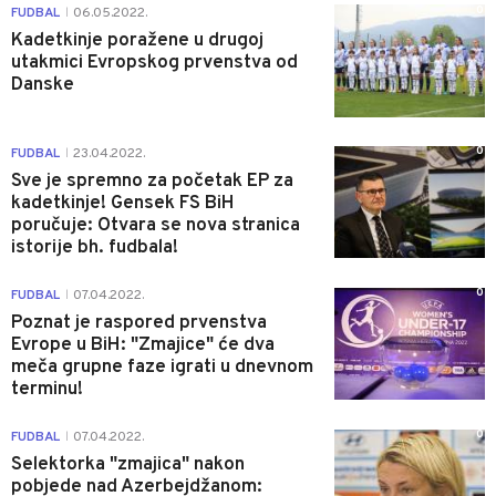
0
FUDBAL
06.05.2022.
|
Kadetkinje poražene u drugoj
utakmici Evropskog prvenstva od
Danske
0
FUDBAL
23.04.2022.
|
Sve je spremno za početak EP za
kadetkinje! Gensek FS BiH
poručuje: Otvara se nova stranica
istorije bh. fudbala!
0
FUDBAL
07.04.2022.
|
Poznat je raspored prvenstva
Evrope u BiH: "Zmajice" će dva
meča grupne faze igrati u dnevnom
terminu!
0
FUDBAL
07.04.2022.
|
Selektorka "zmajica" nakon
pobjede nad Azerbejdžanom: