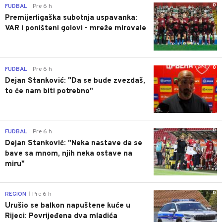
0
FUDBAL
Pre 6 h
|
Premijerligaška subotnja uspavanka:
VAR i poništeni golovi - mreže mirovale
0
FUDBAL
Pre 6 h
|
Dejan Stanković: "Da se bude zvezdaš,
to će nam biti potrebno"
0
FUDBAL
Pre 6 h
|
Dejan Stanković: "Neka nastave da se
bave sa mnom, njih neka ostave na
miru"
0
REGION
Pre 6 h
|
Urušio se balkon napuštene kuće u
Rijeci: Povrijeđena dva mladića