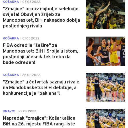
0
KOŠARKA
03.03.2022.
|
"Zmajice" protiv najbolje selekcije
svijeta! Obavljen žrijeb za
Mundobasket, BiH naknadno dobija
posljednjeg rivala
0
KOŠARKA
01.03.2022.
|
FIBA odredila "šešire" za
Mundobasket: BiH i Srbija u istom,
posljednji učesnik tek treba da
bude određen!
0
KOŠARKA
28.02.2022.
|
"Zmajice" u četvrtak saznaju rivale
na Mundobasketu: BiH debituje, a
konkurencija je "paklena"!
0
BRAVO!
22.02.2022.
|
Napredak "zmajica": Košarkašice
BiH na 26. mjestu FIBA rang-liste