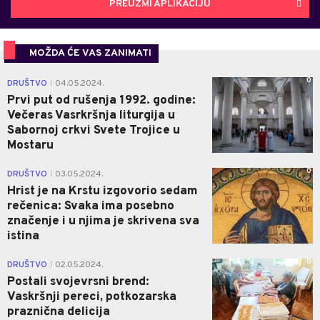
PREUZMI APLIKACIJU
MOŽDA ĆE VAS ZANIMATI
0
DRUŠTVO
04.05.2024.
|
Prvi put od rušenja 1992. godine:
Večeras Vasrkršnja liturgija u
Sabornoj crkvi Svete Trojice u
Mostaru
0
DRUŠTVO
03.05.2024.
|
Hrist je na Krstu izgovorio sedam
rečenica: Svaka ima posebno
značenje i u njima je skrivena sva
istina
0
DRUŠTVO
02.05.2024.
|
Postali svojevrsni brend:
Vaskršnji pereci, potkozarska
praznična delicija