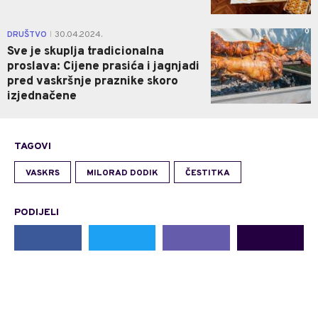
0
DRUŠTVO
30.04.2024.
|
Sve je skuplja tradicionalna
proslava: Cijene prasića i jagnjadi
pred vaskršnje praznike skoro
izjednačene
TAGOVI
VASKRS
MILORAD DODIK
ČESTITKA
PODIJELI