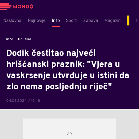
Naslovna
Najnovije
Info
Sport
Zabava
Magazin
M
Info
Politika
Dodik čestitao najveći
hrišćanski praznik: "Vjera u
vaskrsenje utvrđuje u istini da
zlo nema posljednju riječ"
04.05.2024. / 10:48