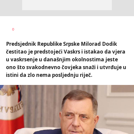
Dragana
AUTOR
0
Božić
Predsjednik Republike Srpske Milorad Dodik
čestitao je predstojeći Vaskrs i istakao da vjera
u vaskrsenje u današnjim okolnostima jeste
ono što svakodnevno čovjeka snaži i utvrđuje u
istini da zlo nema posljednju riječ.