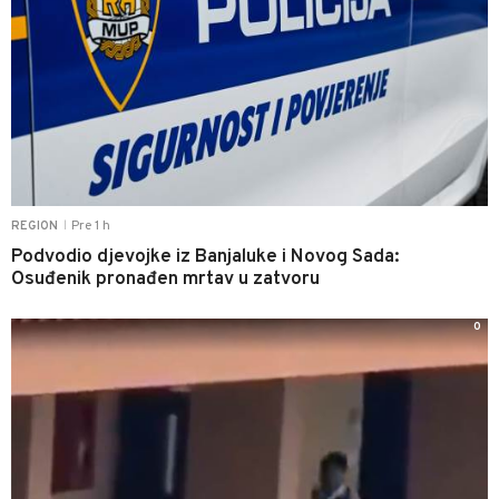
Pre 1 h
REGION
|
Podvodio djevojke iz Banjaluke i Novog Sada:
Osuđenik pronađen mrtav u zatvoru
0