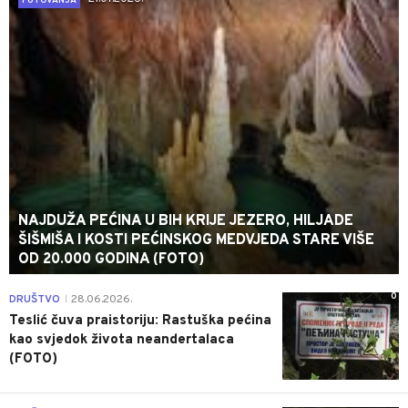
PUTOVANJA
NAJDUŽA PEĆINA U BIH KRIJE JEZERO, HILJADE
ŠIŠMIŠA I KOSTI PEĆINSKOG MEDVJEDA STARE VIŠE
OD 20.000 GODINA (FOTO)
0
DRUŠTVO
28.06.2026.
|
Teslić čuva praistoriju: Rastuška pećina
kao svjedok života neandertalaca
(FOTO)