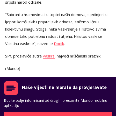
srpski narod održale.
"Sabrani u hramovima i u toplini naših domova, sjedinjeni u
ljepoti komšijskih i prijateljskih odnosa, stičemo ličnu i
kolektivnu snagu. Stoga, neka Vaskrsenje Hristovo svima
donese tako potrebnu radost i utjehu. Hristos vaskrse -
Vaistinu vaskrse", naveo je
Dodik
.
SPC proslaviće sutra
Vaskrs
, najveći hrišćanski praznik.
(Mondo)
Naše vijesti ne morate da provjeravate
Budite bolje informisani od drugih, preuzmite Mondo mobilnu
aplikaciju