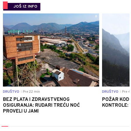
JOŠ IZ INFO
0
DRUŠTVO
Pre 22 min
DRUŠTVO
Pre 4
|
|
BEZ PLATA I ZDRAVSTVENOG
POŽAR KOD K
OSIGURANJA: RUDARI TREĆU NOĆ
KONTROLE: 
PROVELI U JAMI