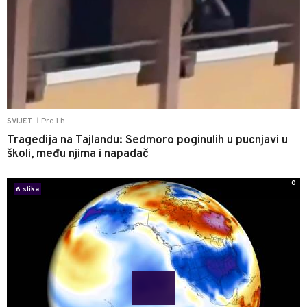
Pre 1 h
SVIJET
|
Tragedija na Tajlandu: Sedmoro poginulih u pucnjavi u
školi, među njima i napadač
0
6 slika