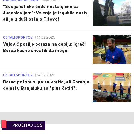
"Socijalističko čudo nostalgično za
Jugoslavijom": Velenje je izgubilo naziv,
ali je u duši ostalo Titovo!
1
OSTALI SPORTOVI
14.02.2021.
|
Vujović poslije poraza na debiju: Igrači
Borca kasno shvatili da mogu!
3
OSTALI SPORTOVI
14.02.2021.
|
Borac potonuo, pa se vratio, ali Gorenje
dolazi u Banjaluku sa "plus četiri"!
PROČITAJ JOŠ