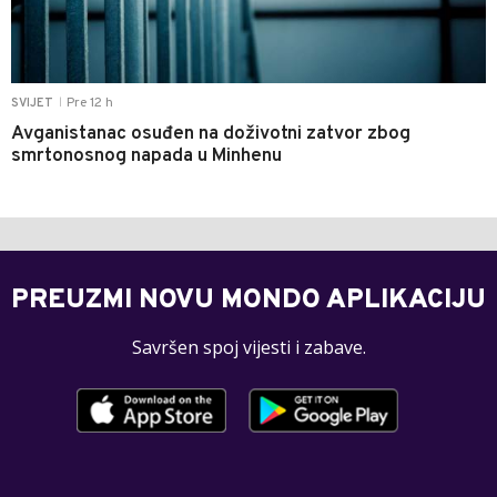
Pre 12 h
SVIJET
|
Avganistanac osuđen na doživotni zatvor zbog
smrtonosnog napada u Minhenu
PREUZMI NOVU MONDO APLIKACIJU
Savršen spoj vijesti i zabave.