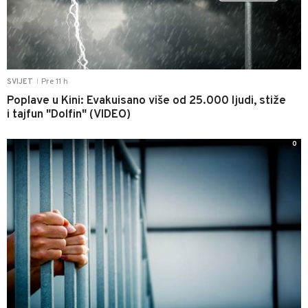
Pre 11 h
SVIJET
|
Poplave u Kini: Evakuisano više od 25.000 ljudi, stiže
i tajfun "Dolfin" (VIDEO)
0