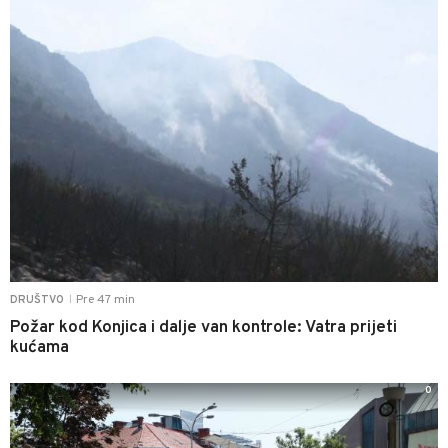
Pre 47 min
DRUŠTVO
|
Požar kod Konjica i dalje van kontrole: Vatra prijeti
kućama
0