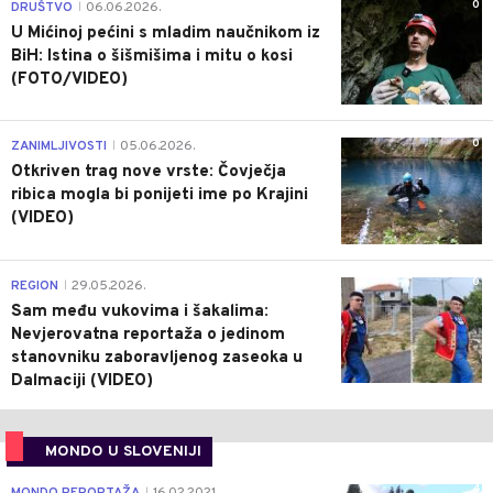
0
DRUŠTVO
06.06.2026.
|
U Mićinoj pećini s mladim naučnikom iz
BiH: Istina o šišmišima i mitu o kosi
(FOTO/VIDEO)
0
ZANIMLJIVOSTI
05.06.2026.
|
Otkriven trag nove vrste: Čovječja
ribica mogla bi ponijeti ime po Krajini
(VIDEO)
0
REGION
29.05.2026.
|
Sam među vukovima i šakalima:
Nevjerovatna reportaža o jedinom
stanovniku zaboravljenog zaseoka u
Dalmaciji (VIDEO)
MONDO U SLOVENIJI
4
MONDO REPORTAŽA
16.02.2021.
|