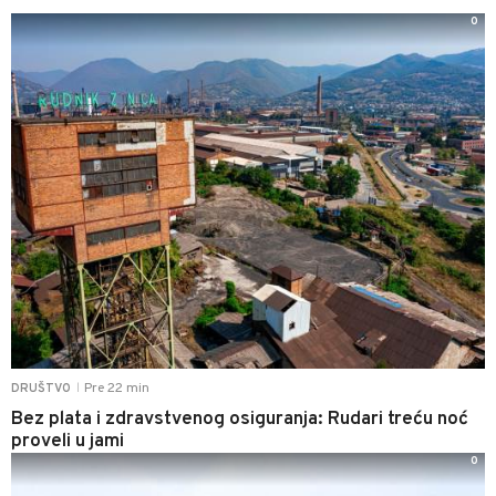
0
Pre 22 min
DRUŠTVO
|
Bez plata i zdravstvenog osiguranja: Rudari treću noć
proveli u jami
0