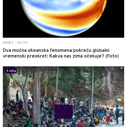
Pre 3 h
SVIJET
|
Dva moćna okeanska fenomena pokreću globalni
vremenski preokret: Kakva nas zima očekuje? (Foto)
0
5 slika