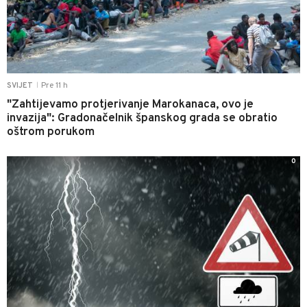
Pre 11 h
SVIJET
|
"Zahtijevamo protjerivanje Marokanaca, ovo je
invazija": Gradonačelnik španskog grada se obratio
oštrom porukom
0