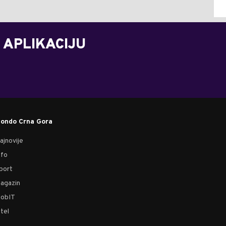
 APLIKACIJU
ondo Crna Gora
ajnovije
nfo
port
agazin
obIT
tel