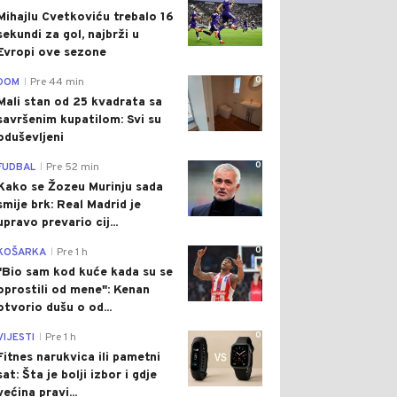
Mihajlu Cvetkoviću trebalo 16
sekundi za gol, najbrži u
Evropi ove sezone
0
DOM
Pre 44 min
|
Mali stan od 25 kvadrata sa
savršenim kupatilom: Svi su
oduševljeni
0
FUDBAL
Pre 52 min
|
Kako se Žozeu Murinju sada
smije brk: Real Madrid je
upravo prevario cij...
0
KOŠARKA
Pre 1 h
|
"Bio sam kod kuće kada su se
oprostili od mene": Kenan
otvorio dušu o od...
0
VIJESTI
Pre 1 h
|
Fitnes narukvica ili pametni
sat: Šta je bolji izbor i gdje
većina pravi...