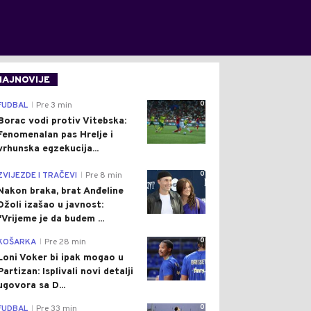
NAJNOVIJE
0
FUDBAL
Pre 3 min
|
Borac vodi protiv Vitebska:
Fenomenalan pas Hrelje i
vrhunska egzekucija...
0
ZVIJEZDE I TRAČEVI
Pre 8 min
|
Nakon braka, brat Anđeline
Džoli izašao u javnost:
"Vrijeme je da budem ...
0
KOŠARKA
Pre 28 min
|
Loni Voker bi ipak mogao u
Partizan: Isplivali novi detalji
ugovora sa D...
0
FUDBAL
Pre 33 min
|