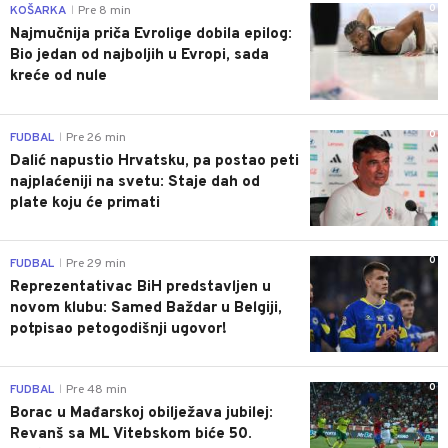
0
KOŠARKA
Pre 8 min
|
Najmučnija priča Evrolige dobila epilog:
Bio jedan od najboljih u Evropi, sada
kreće od nule
0
FUDBAL
Pre 26 min
|
Dalić napustio Hrvatsku, pa postao peti
najplaćeniji na svetu: Staje dah od
plate koju će primati
0
FUDBAL
Pre 29 min
|
Reprezentativac BiH predstavljen u
novom klubu: Samed Baždar u Belgiji,
potpisao petogodišnji ugovor!
0
FUDBAL
Pre 48 min
|
Borac u Mađarskoj obilježava jubilej:
Revanš sa ML Vitebskom biće 50.