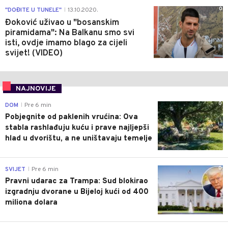
0
"DOĐITE U TUNELE"
13.10.2020.
|
Đoković uživao u "bosanskim
piramidama": Na Balkanu smo svi
isti, ovdje imamo blago za cijeli
svijet! (VIDEO)
NAJNOVIJE
0
DOM
Pre 6 min
|
Pobjegnite od paklenih vrućina: Ova
stabla rashlađuju kuću i prave najljepši
hlad u dvorištu, a ne uništavaju temelje
0
SVIJET
Pre 6 min
|
Pravni udarac za Trampa: Sud blokirao
izgradnju dvorane u Bijeloj kući od 400
miliona dolara