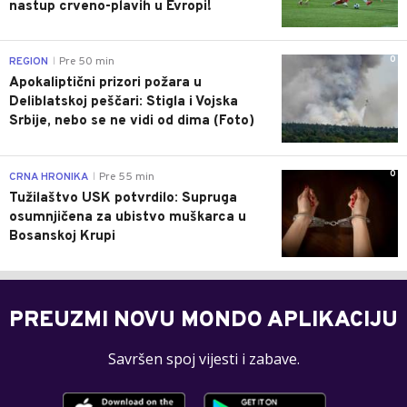
nastup crveno-plavih u Evropi!
0
REGION
Pre 50 min
|
Apokaliptični prizori požara u
Deliblatskoj peščari: Stigla i Vojska
Srbije, nebo se ne vidi od dima (Foto)
0
CRNA HRONIKA
Pre 55 min
|
Tužilaštvo USK potvrdilo: Supruga
osumnjičena za ubistvo muškarca u
Bosanskoj Krupi
PREUZMI NOVU MONDO APLIKACIJU
Savršen spoj vijesti i zabave.