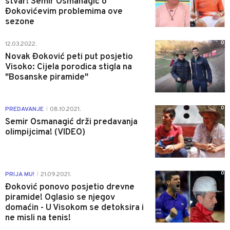
stvar! Semir Osmanagić o
Đokovićevim problemima ove
sezone
0
12.03.2022.
Novak Đoković peti put posjetio
Visoko: Cijela porodica stigla na
"Bosanske piramide"
0
PREDAVANJE
08.10.2021.
|
Semir Osmanagić drži predavanja
olimpijcima! (VIDEO)
0
PRIJA MU!
21.09.2021.
|
Đoković ponovo posjetio drevne
piramide! Oglasio se njegov
domaćin - U Visokom se detoksira i
ne misli na tenis!