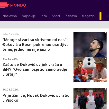
Naslovna
Najnovije
Info
Sport
Zabava
Magazin
M
0
02.04.2026.
"Mnoge stvari su skrivene od nas":
Đoković u Bosni pokrenuo osetljivu
temu, jedno mu nije jasno
0
31.03.2026.
Zašto se Đoković uvijek vraća u
BiH? "Ovo sam osjetio samo ovdje i
u Srbiji"
1
30.03.2026.
Prije Zenice, Novak Đoković svratio
u Visoko