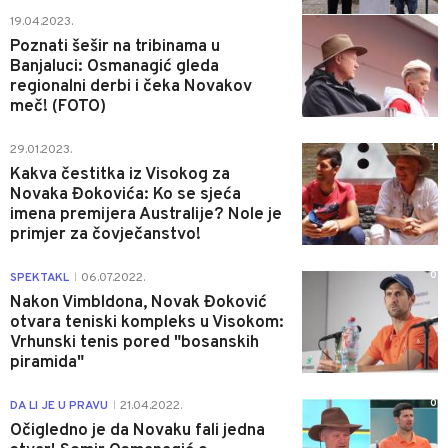
3
19.04.2023.
Poznati šešir na tribinama u
Banjaluci: Osmanagić gleda
regionalni derbi i čeka Novakov
meč! (FOTO)
1
29.01.2023.
Kakva čestitka iz Visokog za
Novaka Đokovića: Ko se sjeća
imena premijera Australije? Nole je
primjer za čovječanstvo!
0
SPEKTAKL
06.07.2022.
|
Nakon Vimbldona, Novak Đoković
otvara teniski kompleks u Visokom:
Vrhunski tenis pored "bosanskih
piramida"
0
DA LI JE U PRAVU
21.04.2022.
|
Očigledno je da Novaku fali jedna