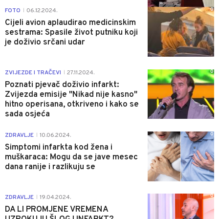
0
FOTO
06.12.2024.
|
Cijeli avion aplaudirao medicinskim
sestrama: Spasile život putniku koji
je doživio srčani udar
0
ZVIJEZDE I TRAČEVI
27.11.2024.
|
Poznati pjevač doživio infarkt:
Zvijezda emisije "Nikad nije kasno"
hitno operisana, otkriveno i kako se
sada osjeća
0
ZDRAVLJE
10.06.2024.
|
Simptomi infarkta kod žena i
muškaraca: Mogu da se jave mesec
dana ranije i razlikuju se
0
ZDRAVLJE
19.04.2024.
|
DA LI PROMJENE VREMENA