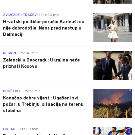
0
ZVIJEZDE I TRAČEVI
Pre 30 min
|
Hrvatski političar poručio Karleuši da
nije dobrodošla: Naos pred nastup u
Dalmaciji
0
REGION
Pre 36 min
|
Zelenski u Beogradu: Ukrajina neće
priznati Kosovo
0
DRUŠTVO
Pre 51 min
|
Konačno dobre vijesti: Ugašeni svi
požari u Trebinju, situacija na terenu
stabilna
0
FUDBAL
Pre 59 min
|