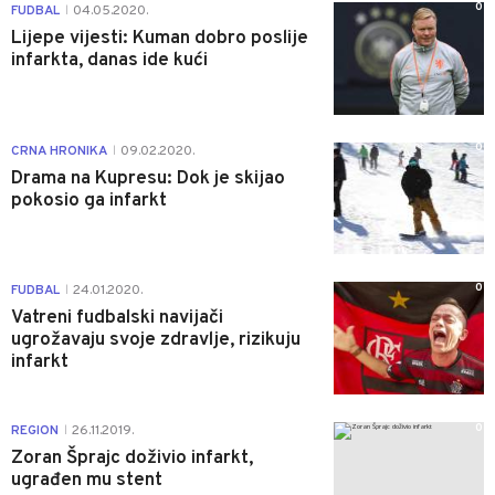
0
FUDBAL
04.05.2020.
|
Lijepe vijesti: Kuman dobro poslije
infarkta, danas ide kući
0
CRNA HRONIKA
09.02.2020.
|
Drama na Kupresu: Dok je skijao
pokosio ga infarkt
0
FUDBAL
24.01.2020.
|
Vatreni fudbalski navijači
ugrožavaju svoje zdravlje, rizikuju
infarkt
0
REGION
26.11.2019.
|
Zoran Šprajc doživio infarkt,
ugrađen mu stent