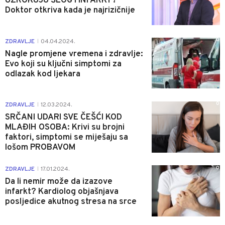
UZROKUJU ŠLOG I INFARKT?
Doktor otkriva kada je najrizičnije
0
ZDRAVLJE
04.04.2024.
|
Nagle promjene vremena i zdravlje:
Evo koji su ključni simptomi za
odlazak kod ljekara
0
ZDRAVLJE
12.03.2024.
|
SRČANI UDARI SVE ČEŠĆI KOD
MLAĐIH OSOBA: Krivi su brojni
faktori, simptomi se miješaju sa
lošom PROBAVOM
0
ZDRAVLJE
17.01.2024.
|
Da li nemir može da izazove
infarkt? Kardiolog objašnjava
posljedice akutnog stresa na srce