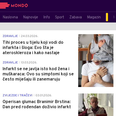
Naslovna
Najnovije
Info
Sport
Zabava
Magazin
M
0
ZDRAVLJE
24.03.2026.
|
Tihi proces u tijelu koji vodi do
infarkta i šloga: Evo šta je
ateroskleroza i kako nastaje
0
ZDRAVLJE
13.03.2026.
|
Infarkt se ne javlja isto kod žena i
muškaraca: Ovo su simptomi koji se
često miješaju ili zanemaruju
0
ZVIJEZDE I TRAČEVI
03.01.2026.
|
Operisan glumac Branimir Brstina:
Dan pred rođendan doživio infarkt