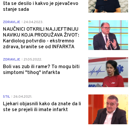
šta se desilo i kakvo je pjevačevo
stanje sada
0
ZDRAVLJE
24.04.2023.
|
NAUČNICI OTKRILI NAJJEFTINIJU
NAVIKU KOJA PRODUŽAVA ŽIVOT:
Kardiolog potvrdio - ekstremno
zdrava, branite se od INFARKTA
0
ZDRAVLJE
21.05.2022.
|
Boli vas zub ili rame? To mogu biti
simptomi "tihog" infarkta
0
STIL
26.04.2021.
|
Ljekari objasnili kako da znate da li
ste se prejeli ili imate infarkt