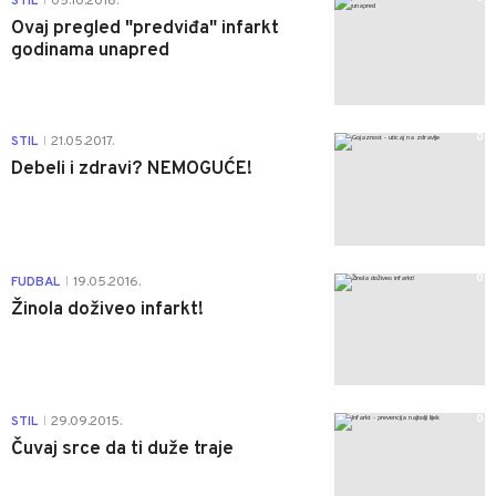
STIL
05.10.2018.
|
Ovaj pregled "predviđa" infarkt
godinama unapred
0
STIL
21.05.2017.
|
Debeli i zdravi? NEMOGUĆE!
0
FUDBAL
19.05.2016.
|
Žinola doživeo infarkt!
0
STIL
29.09.2015.
|
Čuvaj srce da ti duže traje