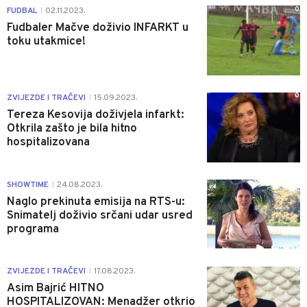
0
FUDBAL
02.11.2023.
|
Fudbaler Mačve doživio INFARKT u
toku utakmice!
0
ZVIJEZDE I TRAČEVI
15.09.2023.
|
Tereza Kesovija doživjela infarkt:
Otkrila zašto je bila hitno
hospitalizovana
0
SHOWTIME
24.08.2023.
|
Naglo prekinuta emisija na RTS-u:
Snimatelj doživio srčani udar usred
programa
0
ZVIJEZDE I TRAČEVI
17.08.2023.
|
Asim Bajrić HITNO
HOSPITALIZOVAN: Menadžer otkrio