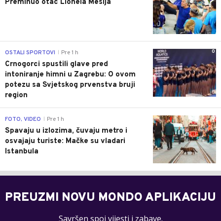
Preminuo otac Lionela Mesija
0
OSTALI SPORTOVI
Pre 1 h
|
Crnogorci spustili glave pred
intoniranje himni u Zagrebu: O ovom
potezu sa Svjetskog prvenstva bruji
region
0
FOTO, VIDEO
Pre 1 h
|
Spavaju u izlozima, čuvaju metro i
osvajaju turiste: Mačke su vladari
Istanbula
PREUZMI NOVU MONDO APLIKACIJU
Savršen spoj vijesti i zabave.