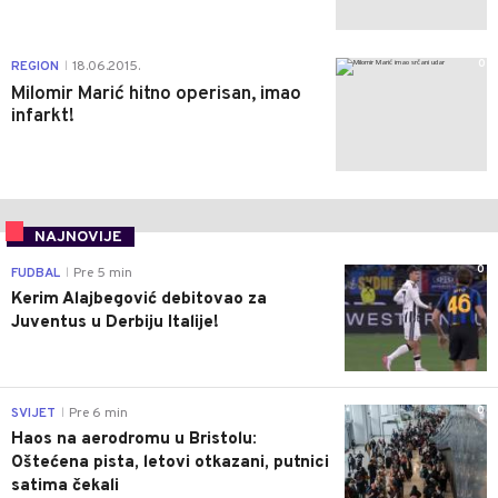
0
REGION
18.06.2015.
|
Milomir Marić hitno operisan, imao
infarkt!
NAJNOVIJE
0
FUDBAL
Pre 5 min
|
Kerim Alajbegović debitovao za
Juventus u Derbiju Italije!
0
SVIJET
Pre 6 min
|
Haos na aerodromu u Bristolu:
Oštećena pista, letovi otkazani, putnici
satima čekali