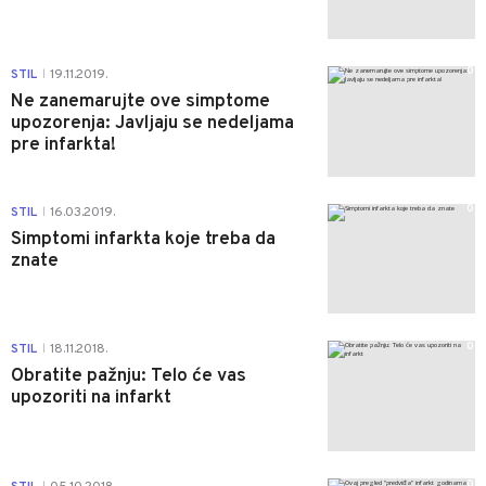
0
STIL
19.11.2019.
|
Ne zanemarujte ove simptome
upozorenja: Javljaju se nedeljama
pre infarkta!
0
STIL
16.03.2019.
|
Simptomi infarkta koje treba da
znate
0
STIL
18.11.2018.
|
Obratite pažnju: Telo će vas
upozoriti na infarkt
0