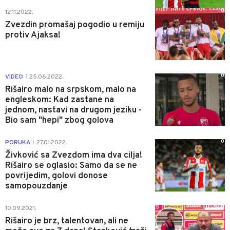
0
12.11.2022.
Zvezdin promašaj pogodio u remiju
protiv Ajaksa!
0
VIDEO
25.06.2022.
|
Rišairo malo na srpskom, malo na
engleskom: Kad zastane na
jednom, nastavi na drugom jeziku -
Bio sam "hepi" zbog golova
0
PORUKA
27.01.2022.
|
Živković sa Zvezdom ima dva cilja!
Rišairo se oglasio: Samo da se ne
povrijedim, golovi donose
samopouzdanje
0
10.09.2021.
Rišairo je brz, talentovan, ali ne