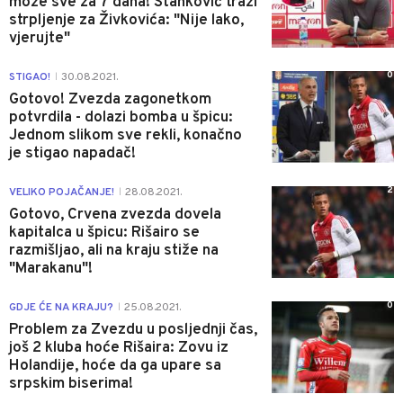
može sve za 7 dana! Stanković traži
strpljenje za Živkovića: "Nije lako,
vjerujte"
0
STIGAO!
30.08.2021.
|
Gotovo! Zvezda zagonetkom
potvrdila - dolazi bomba u špicu:
Jednom slikom sve rekli, konačno
je stigao napadač!
2
VELIKO POJAČANJE!
28.08.2021.
|
Gotovo, Crvena zvezda dovela
kapitalca u špicu: Rišairo se
razmišljao, ali na kraju stiže na
"Marakanu"!
0
GDJE ĆE NA KRAJU?
25.08.2021.
|
Problem za Zvezdu u posljednji čas,
još 2 kluba hoće Rišaira: Zovu iz
Holandije, hoće da ga upare sa
srpskim biserima!