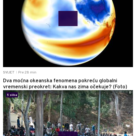
Pre 28 min
SVIJET
|
Dva moćna okeanska fenomena pokreću globalni
vremenski preokret: Kakva nas zima očekuje? (Foto)
0
5 slika