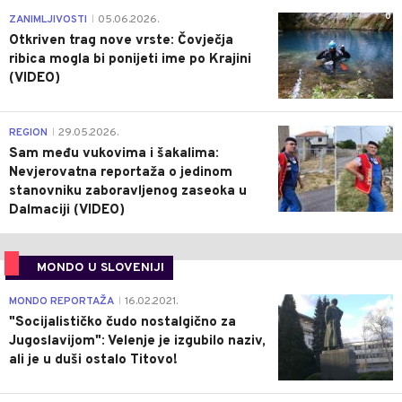
0
ZANIMLJIVOSTI
05.06.2026.
|
Otkriven trag nove vrste: Čovječja
ribica mogla bi ponijeti ime po Krajini
(VIDEO)
0
REGION
29.05.2026.
|
Sam među vukovima i šakalima:
Nevjerovatna reportaža o jedinom
stanovniku zaboravljenog zaseoka u
Dalmaciji (VIDEO)
MONDO U SLOVENIJI
4
MONDO REPORTAŽA
16.02.2021.
|
"Socijalističko čudo nostalgično za
Jugoslavijom": Velenje je izgubilo naziv,
ali je u duši ostalo Titovo!