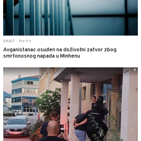
Pre 9 h
SVIJET
|
Avganistanac osuđen na doživotni zatvor zbog
smrtonosnog napada u Minhenu
0