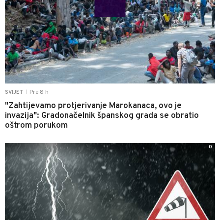
Pre 8 h
SVIJET
|
"Zahtijevamo protjerivanje Marokanaca, ovo je
invazija": Gradonačelnik španskog grada se obratio
oštrom porukom
0