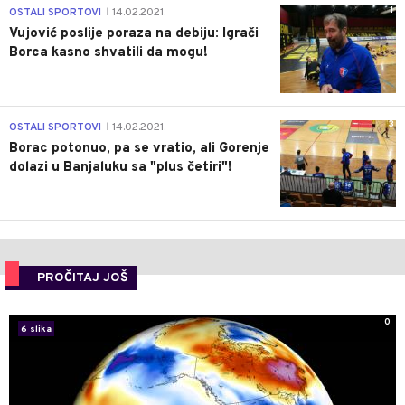
1
OSTALI SPORTOVI
14.02.2021.
|
Vujović poslije poraza na debiju: Igrači
Borca kasno shvatili da mogu!
3
OSTALI SPORTOVI
14.02.2021.
|
Borac potonuo, pa se vratio, ali Gorenje
dolazi u Banjaluku sa "plus četiri"!
PROČITAJ JOŠ
0
6 slika