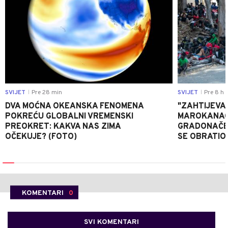
SVIJET
Pre 28 min
SVIJET
Pre 8 h
|
|
DVA MOĆNA OKEANSKA FENOMENA
"ZAHTIJEVA
POKREĆU GLOBALNI VREMENSKI
MAROKANACA
PREOKRET: KAKVA NAS ZIMA
GRADONAČE
OČEKUJE? (FOTO)
SE OBRATI
KOMENTARI
0
SVI KOMENTARI