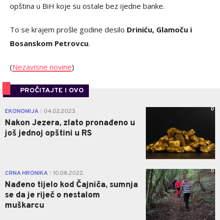
opština u BiH koje su ostale bez ijedne banke.
To se krajem prošle godine desilo
Driniću, Glamoču i
Bosanskom Petrovcu
.
(
Nezavisne novine
)
PROČITAJTE I OVO
0
EKONOMIJA
04.02.2023.
|
Nakon Jezera, zlato pronađeno u
još jednoj opštini u RS
0
CRNA HRONIKA
10.08.2022.
|
Nađeno tijelo kod Čajniča, sumnja
se da je riječ o nestalom
muškarcu