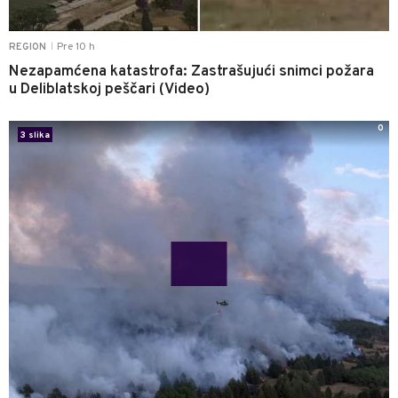
Pre 10 h
REGION
|
Nezapamćena katastrofa: Zastrašujući snimci požara
u Deliblatskoj peščari (Video)
0
3 slika