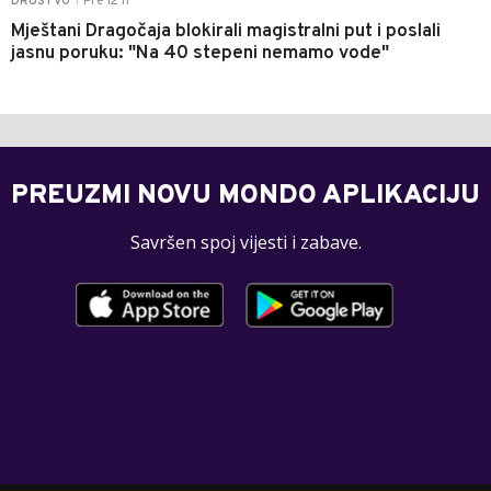
Pre 12 h
DRUŠTVO
|
Mještani Dragočaja blokirali magistralni put i poslali
jasnu poruku: "Na 40 stepeni nemamo vode"
PREUZMI NOVU MONDO APLIKACIJU
Savršen spoj vijesti i zabave.