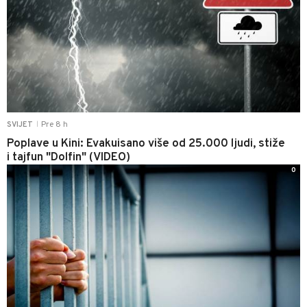
Pre 8 h
SVIJET
|
Poplave u Kini: Evakuisano više od 25.000 ljudi, stiže
i tajfun "Dolfin" (VIDEO)
0