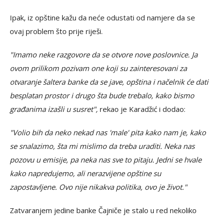
Ipak, iz opštine kažu da neće odustati od namjere da se
ovaj problem što prije riješi.
"Imamo neke razgovore da se otvore nove poslovnice. Ja
ovom prilikom pozivam one koji su zainteresovani za
otvaranje šaltera banke da se jave, opština i načelnik će dati
besplatan prostor i drugo šta bude trebalo, kako bismo
građanima izašli u susret",
rekao je Karadžić i dodao:
"Volio bih da neko nekad nas 'male' pita kako nam je, kako
se snalazimo, šta mi mislimo da treba uraditi. Neka nas
pozovu u emisije, pa neka nas sve to pitaju. Jedni se hvale
kako napredujemo, ali nerazvijene opštine su
zapostavljene. Ovo nije nikakva politika, ovo je život."
Zatvaranjem jedine banke Čajniče je stalo u red nekoliko