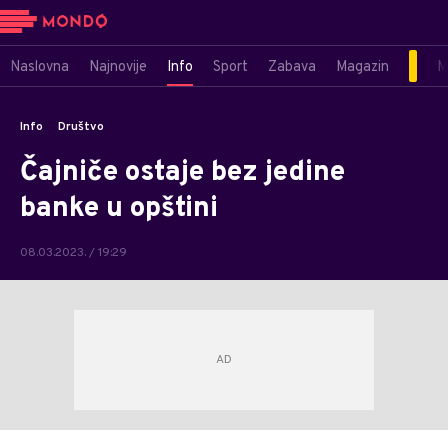
Naslovna
Najnovije
Info
Sport
Zabava
Magazin
M
Info
Društvo
Čajniče ostaje bez jedine
banke u opštini
08.03.2023. / 19:29