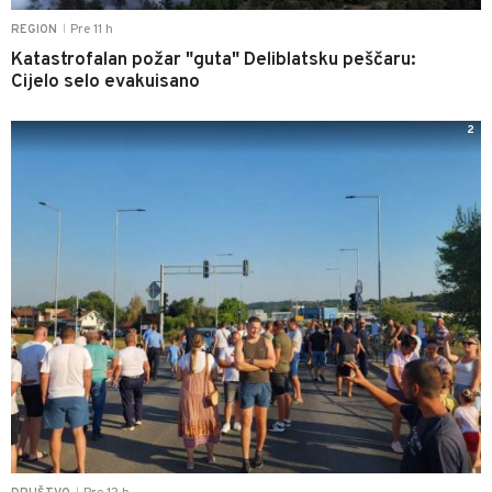
Pre 11 h
REGION
|
Katastrofalan požar "guta" Deliblatsku peščaru:
Cijelo selo evakuisano
2