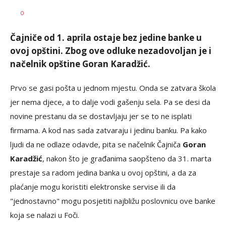
Nikolina
AUTOR
0
Damjanić
Čajniče od 1. aprila ostaje bez jedine banke u
ovoj opštini. Zbog ove odluke nezadovoljan je i
načelnik opštine Goran Karadžić.
Prvo se gasi pošta u jednom mjestu. Onda se zatvara škola
jer nema djece, a to dalje vodi gašenju sela. Pa se desi da
novine prestanu da se dostavljaju jer se to ne isplati
firmama. A kod nas sada zatvaraju i jedinu banku. Pa kako
ljudi da ne odlaze odavde, pita se načelnik Čajniča
Goran
Karadžić
, nakon što je građanima saopšteno da 31. marta
prestaje sa radom jedina banka u ovoj opštini, a da za
plaćanje mogu koristiti elektronske servise ili da
"jednostavno" mogu posjetiti najbližu poslovnicu ove banke
koja se nalazi u Foči.