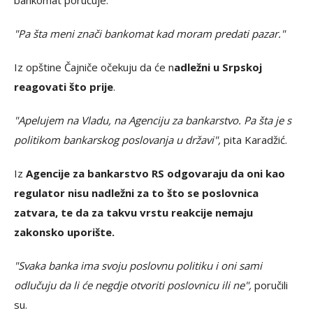
bankomat poručuje:
"Pa šta meni znači bankomat kad moram predati pazar."
Iz opštine Čajniče očekuju da će n
adležni u Srpskoj
reagovati što prije
.
"Apelujem na Vladu, na Agenciju za bankarstvo. Pa šta je s
politikom bankarskog poslovanja u državi",
pita Karadžić.
Iz
Agencije za bankarstvo RS odgovaraju da oni kao
regulator nisu nadležni za to što se poslovnica
zatvara, te da za takvu vrstu reakcije nemaju
zakonsko uporište.
"Svaka banka ima svoju poslovnu politiku i oni sami
odlučuju da li će negdje otvoriti poslovnicu ili ne",
poručili
su.