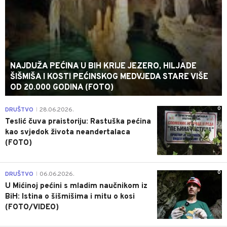
NAJDUŽA PEĆINA U BIH KRIJE JEZERO, HILJADE
ŠIŠMIŠA I KOSTI PEĆINSKOG MEDVJEDA STARE VIŠE
OD 20.000 GODINA (FOTO)
0
DRUŠTVO
28.06.2026.
|
Teslić čuva praistoriju: Rastuška pećina
kao svjedok života neandertalaca
(FOTO)
0
DRUŠTVO
06.06.2026.
|
U Mićinoj pećini s mladim naučnikom iz
BiH: Istina o šišmišima i mitu o kosi
(FOTO/VIDEO)