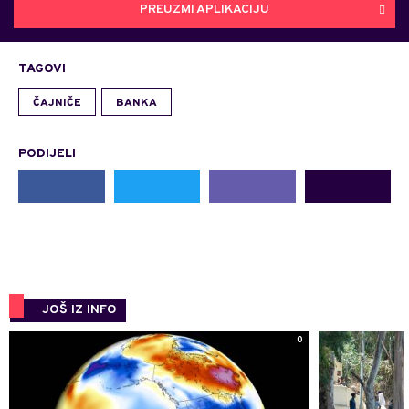
PREUZMI APLIKACIJU
TAGOVI
ČAJNIČE
BANKA
PODIJELI
JOŠ IZ INFO
0