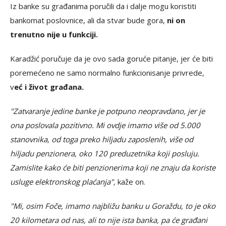
Iz banke su građanima poručili da i dalje mogu koristiti
bankomat poslovnice, ali da stvar bude gora,
ni on
trenutno nije u funkciji.
Karadžić poručuje da je ovo sada goruće pitanje, jer će biti
poremećeno ne samo normalno funkcionisanje privrede,
v
eć i život građana.
"Zatvaranje jedine banke je potpuno neopravdano, jer je
ona poslovala pozitivno. Mi ovdje imamo više od 5.000
stanovnika, od toga preko hiljadu zaposlenih, više od
hiljadu penzionera, oko 120 preduzetnika koji posluju.
Zamislite kako će biti penzionerima koji ne znaju da koriste
usluge elektronskog plaćanja",
kaže on.
"Mi, osim Foče, imamo najbližu banku u Goraždu, to je oko
20 kilometara od nas, ali to nije ista banka, pa će građani