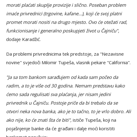
morati plaćati skuplje provizije i slično. Poseban problem
imaće privrednici (trgovine, kafane...), koji će svoj platni
promet morati nositi na drugo mjesto. Ovo će otežati rad,
funkcionisanje i generalno poskupjeti život u Čajniču",
dodaje Karadžić.
Da problemi privrednicima tek predstoje, za "Nezavisne
novine" svjedoči Milomir Tupeša, vlasnik pekare "California".
"Ja sa tom bankom sarađujem od kada sam počeo da
radim, a to je više od 30 godina. Nemam predstavu kako
ćemo sada regulisati sva plaćanja, jer nisam jedini
privrednik u Čajniču. Postoje priče da bi trebalo da se
otvori neka nova banka, ako je to tačno, to je vrlo dobro. Ali
ako nije, ko će znati šta će biti",
ističe Tupeša, koji na
pojašnjenje banke da će građani i dalje moći koristiti