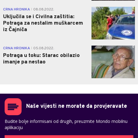
0
CRNA HRONIKA
08.08.2022.
|
Uključila se i Civilna zaštitia:
Potraga za nestalim muškarcem
iz Čajniča
0
CRNA HRONIKA
05.08.2022.
|
Potraga u toku: Starac obilazio
imanje pa nestao
Naše vijesti ne morate da provjeravate
Budite bolje informisani od drugih, preuzmite Mondo mobilnu
aplikaciju