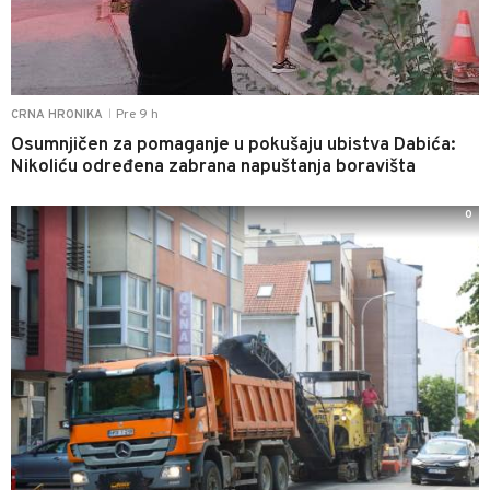
Pre 9 h
CRNA HRONIKA
|
Osumnjičen za pomaganje u pokušaju ubistva Dabića:
Nikoliću određena zabrana napuštanja boravišta
0