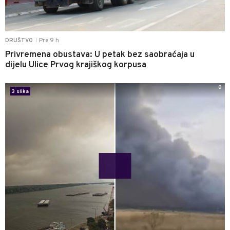
Pre 9 h
DRUŠTVO
|
Privremena obustava: U petak bez saobraćaja u
dijelu Ulice Prvog krajiškog korpusa
0
3 slika