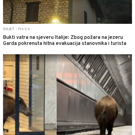
Pre 5 h
SVIJET
|
Bukti vatra na sjeveru Italije: Zbog požara na jezeru
Garda pokrenuta hitna evakuacija stanovnika i turista
0