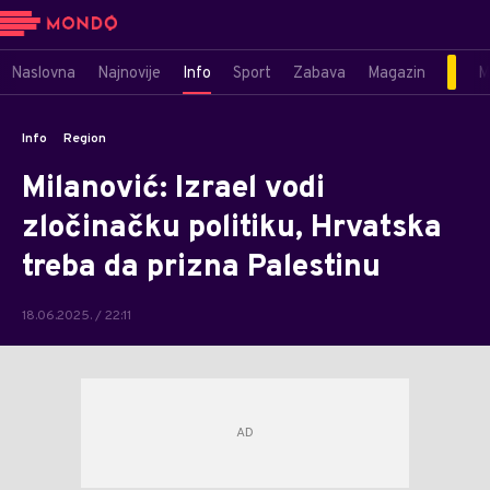
Naslovna
Najnovije
Info
Sport
Zabava
Magazin
M
Info
Region
Milanović: Izrael vodi
zločinačku politiku, Hrvatska
treba da prizna Palestinu
18.06.2025. / 22:11