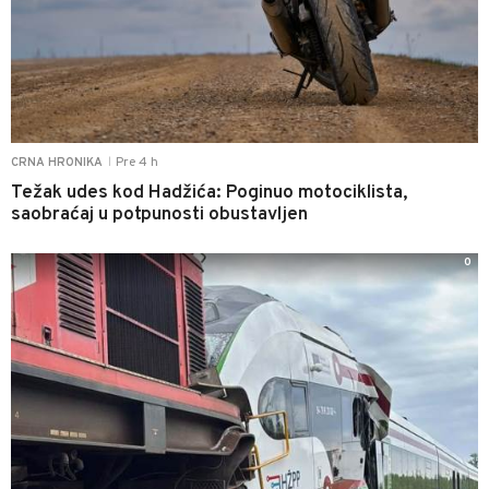
Pre 4 h
CRNA HRONIKA
|
Težak udes kod Hadžića: Poginuo motociklista,
saobraćaj u potpunosti obustavljen
0