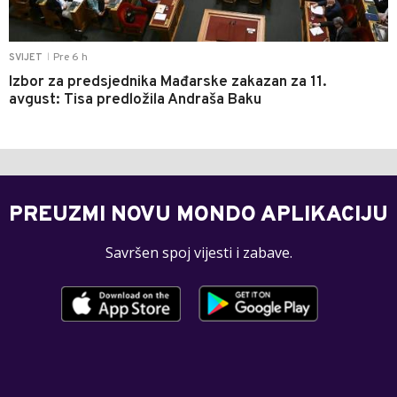
Pre 6 h
SVIJET
|
Izbor za predsjednika Mađarske zakazan za 11.
avgust: Tisa predložila Andraša Baku
PREUZMI NOVU MONDO APLIKACIJU
Savršen spoj vijesti i zabave.