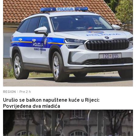
Pre 2 h
REGION
|
Urušio se balkon napuštene kuće u Rijeci:
Povrijeđena dva mladića
0