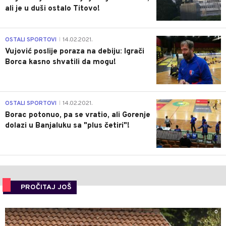
ali je u duši ostalo Titovo!
1
OSTALI SPORTOVI
14.02.2021.
|
Vujović poslije poraza na debiju: Igrači
Borca kasno shvatili da mogu!
3
OSTALI SPORTOVI
14.02.2021.
|
Borac potonuo, pa se vratio, ali Gorenje
dolazi u Banjaluku sa "plus četiri"!
PROČITAJ JOŠ
0