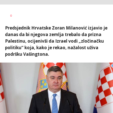
Nikolina
AUTOR
0
Damjanić
Predsjednik Hrvatske Zoran Milanović izjavio je
danas da bi njegova zemlja trebalo da prizna
Palestinu, ocijenivši da Izrael vodi „zločinačku
politiku“ koja, kako je rekao, nažalost uživa
podršku Vašingtona.