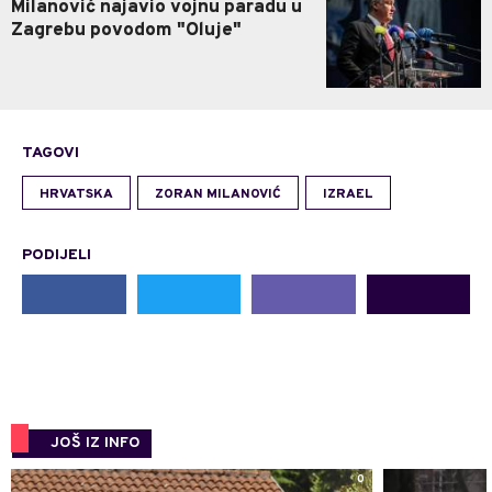
Milanović najavio vojnu paradu u
Zagrebu povodom "Oluje"
TAGOVI
HRVATSKA
ZORAN MILANOVIĆ
IZRAEL
PODIJELI
JOŠ IZ INFO
0