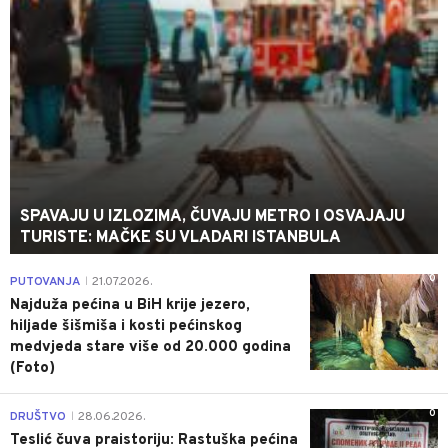
SPAVAJU U IZLOZIMA, ČUVAJU METRO I OSVAJAJU
TURISTE: MAČKE SU VLADARI ISTANBULA
0
PUTOVANJA
21.07.2026.
|
Najduža pećina u BiH krije jezero,
hiljade šišmiša i kosti pećinskog
medvjeda stare više od 20.000 godina
(Foto)
0
DRUŠTVO
28.06.2026.
|
Teslić čuva praistoriju: Rastuška pećina