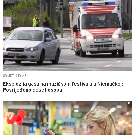
Pre 3 h
SVIJET
|
Eksplozija gasa na muzičkom festivalu u Njemačkoj:
Povrijeđeno deset osoba
0