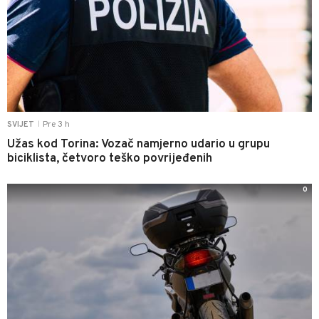
Pre 3 h
SVIJET
|
Užas kod Torina: Vozač namjerno udario u grupu
biciklista, četvoro teško povrijeđenih
0