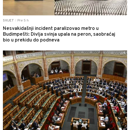
Pre 5 h
SVIJET
|
Nesvakidašnji incident paralizovao metro u
Budimpešti: Divlja svinja upala na peron, saobraćaj
bio u prekidu do podneva
0