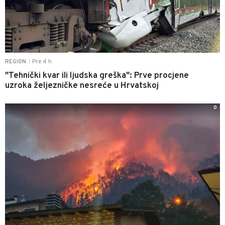
Pre 4 h
REGION
|
"Tehnički kvar ili ljudska greška": Prve procjene
uzroka željezničke nesreće u Hrvatskoj
0