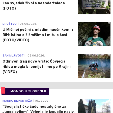
kao svjedok života neandertalaca
(FOTO)
0
DRUŠTVO
06.06.2026.
|
U Mićinoj pećini s mladim naučnikom iz
BiH: Istina o šišmišima i mitu o kosi
(FOTO/VIDEO)
0
ZANIMLJIVOSTI
05.06.2026.
|
Otkriven trag nove vrste: Čovječja
ribica mogla bi ponijeti ime po Krajini
(VIDEO)
MONDO U SLOVENIJI
4
MONDO REPORTAŽA
16.02.2021.
|
"Socijalističko čudo nostalgično za
Jugoslavijom": Velenje je izgubilo naziv,