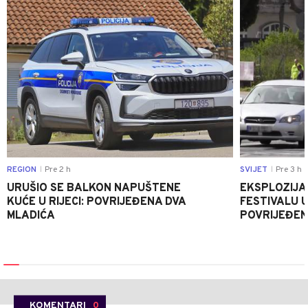
REGION
Pre 2 h
SVIJET
Pre 3 h
|
|
URUŠIO SE BALKON NAPUŠTENE
EKSPLOZIJA
KUĆE U RIJECI: POVRIJEĐENA DVA
FESTIVALU 
MLADIĆA
POVRIJEĐEN
KOMENTARI
0