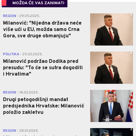
MOŽDA ĆE VAS ZANIMATI
0
REGION
29.05.2025.
|
Milanović: "Nijedna država neće
više ući u EU, možda samo Crna
Gora, sve druge obmanjuju"
6
POLITIKA
25.02.2025.
|
Milanović podržao Dodika pred
presudu: "To će se sutra dogoditi
i Hrvatima"
0
REGION
18.02.2025.
|
Drugi petogodišnji mandat
predsjednika Hrvatske: Milanović
položio zakletvu
2
REGION
28.01.2025.
|