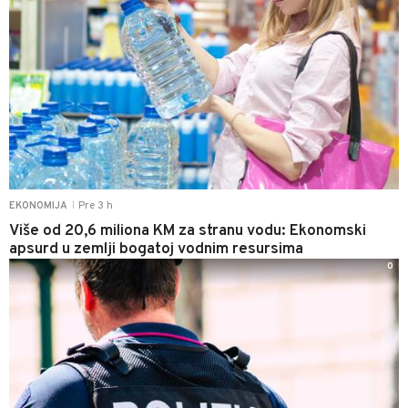
Pre 3 h
EKONOMIJA
|
Više od 20,6 miliona KM za stranu vodu: Ekonomski
apsurd u zemlji bogatoj vodnim resursima
0