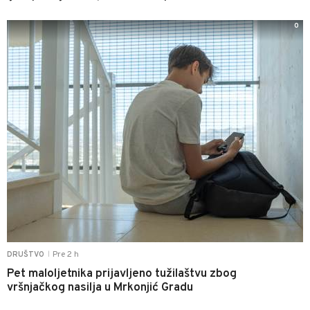
0
Pre 2 h
DRUŠTVO
|
Pet maloljetnika prijavljeno tužilaštvu zbog
vršnjačkog nasilja u Mrkonjić Gradu