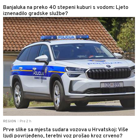
Banjaluka na preko 40 stepeni kuburi s vodom: Ljeto
iznenadilo gradske službe?
0
Pre 2 h
REGION
|
Prve slike sa mjesta sudara vozova u Hrvatskoj: Više
ljudi povrijeđeno, teretni voz prošao kroz crveno?