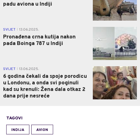
padu aviona u Indiji
0
SVIJET
13.06.2025.
|
Pronađena crna kutija nakon
pada Boinga 787 u Indiji
0
SVIJET
13.06.2025.
|
6 godina čekali da spoje porodicu
u Londonu, a onda svi poginuli
kad su krenuli: Žena dala otkaz 2
dana prije nesreće
TAGOVI
INDIJA
AVION