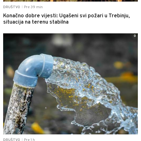
Pre 39 min
DRUŠTVO
|
Konačno dobre vijesti: Ugašeni svi požari u Trebinju,
situacija na terenu stabilna
0
Pre 1 h
DRUŠTVO
|