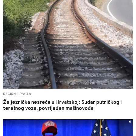
Pre 3 h
REGION
|
Željeznička nesreća u Hrvatskoj: Sudar putničkog i
teretnog voza, povrijeđen mašinovođa
0