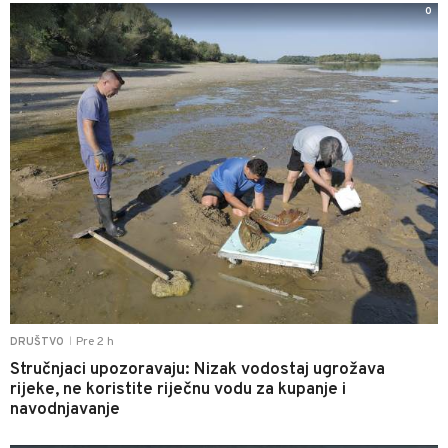
0
Pre 2 h
DRUŠTVO
|
Stručnjaci upozoravaju: Nizak vodostaj ugrožava
rijeke, ne koristite riječnu vodu za kupanje i
navodnjavanje