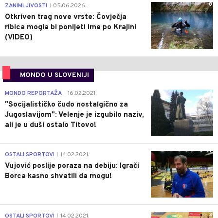
0
ZANIMLJIVOSTI
05.06.2026.
|
Otkriven trag nove vrste: Čovječja
ribica mogla bi ponijeti ime po Krajini
(VIDEO)
MONDO U SLOVENIJI
4
MONDO REPORTAŽA
16.02.2021.
|
"Socijalističko čudo nostalgično za
Jugoslavijom": Velenje je izgubilo naziv,
ali je u duši ostalo Titovo!
1
OSTALI SPORTOVI
14.02.2021.
|
Vujović poslije poraza na debiju: Igrači
Borca kasno shvatili da mogu!
3
OSTALI SPORTOVI
14.02.2021.
|