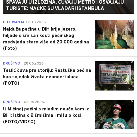
SPAVAJU U IZLOZIMA, ČUVAJU METRO I OSVAJAJU
TURISTE: MAČKE SU VLADARI ISTANBULA
0
PUTOVANJA
21.07.2026.
|
Najduža pećina u BiH krije jezero,
hiljade šišmiša i kosti pećinskog
medvjeda stare više od 20.000 godina
(Foto)
0
DRUŠTVO
28.06.2026.
|
Teslić čuva praistoriju: Rastuška pećina
kao svjedok života neandertalaca
(FOTO)
0
DRUŠTVO
06.06.2026.
|
U Mićinoj pećini s mladim naučnikom iz
BiH: Istina o šišmišima i mitu o kosi
(FOTO/VIDEO)