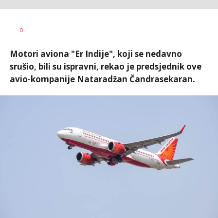
Nikolina
AUTOR
0
Damjanić
Motori aviona "Er Indije", koji se nedavno
srušio, bili su ispravni, rekao je predsjednik ove
avio-kompanije Nataradžan Čandrasekaran.