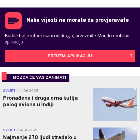
Naše vijesti ne morate da provjeravate
Budite bolje informisani od drugih, preuzmite Mondo mobilnu
aplikaciju
PREUZMI APLIKACIJU
MOŽDA ĆE VAS ZANIMATI
0
SVIJET
14.06.2025.
|
Pronađena i druga crna kutija
palog aviona u Indiji
0
SVIJET
14.06.2025.
|
Najmanje 270 ljudi stradalo u