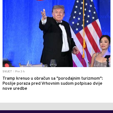
Pre 3 h
SVIJET
|
Tramp krenuo u obračun sa "porođajnim turizmom":
Poslije poraza pred Vrhovnim sudom potpisao dvije
nove uredbe