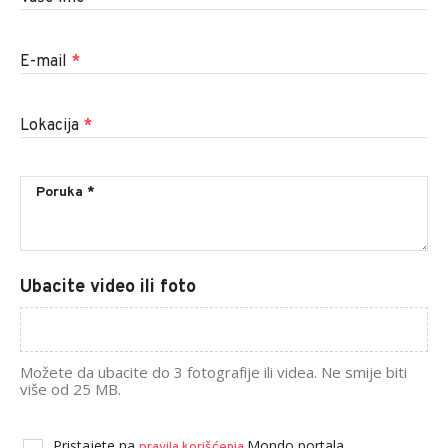
E-mail
*
Lokacija
*
Ubacite video ili foto
Možete da ubacite do 3 fotografije ili videa. Ne smije biti
više od 25 MB.
Pristajete na
Mondo portala.
pravila korišćenja