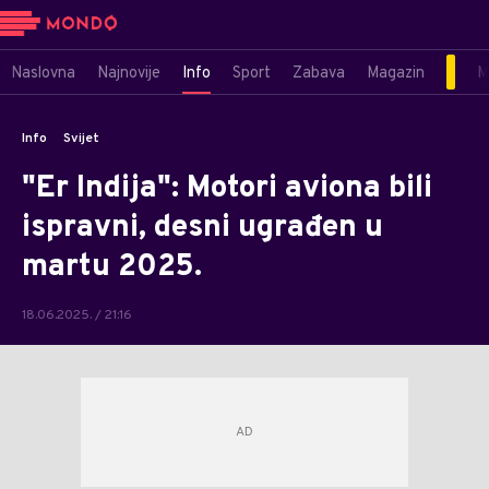
Naslovna
Najnovije
Info
Sport
Zabava
Magazin
M
Info
Svijet
"Er Indija": Motori aviona bili
ispravni, desni ugrađen u
martu 2025.
18.06.2025. / 21:16