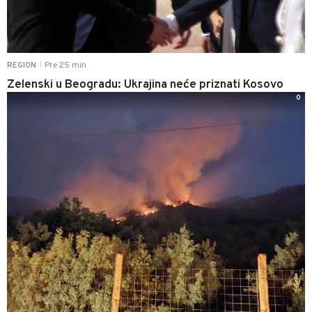
Pre 25 min
REGION
|
Zelenski u Beogradu: Ukrajina neće priznati Kosovo
0