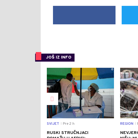
JOŠ IZ INFO
0
SVIJET
Pre 2 h
REGION
P
|
|
RUSKI STRUČNJACI
NEVJER