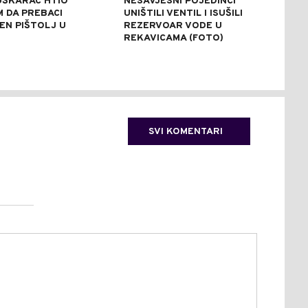
UŠKARAC HTIO
NESAVJESNI POJEDINCI
VEČ
 DA PREBACI
UNIŠTILI VENTIL I ISUŠILI
POZ
EN PIŠTOLJ U
REZERVOAR VODE U
RAZ
R
REKAVICAMA (FOTO)
(FO
SVI KOMENTARI