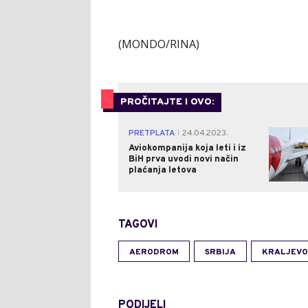
(MONDO/RINA)
PROČITAJTE I OVO:
PRETPLATA
24.04.2023.
|
Aviokompanija koja leti i iz
BiH prva uvodi novi način
plaćanja letova
TAGOVI
AERODROM
SRBIJA
KRALJEVO
PODIJELI