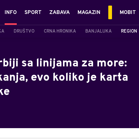
INFO
SPORT
ZABAVA
MAGAZIN
MOBIT
KA
DRUŠTVO
CRNA HRONIKA
BANJALUKA
REGION
biji sa linijama za more:
nja, evo koliko je karta
ke