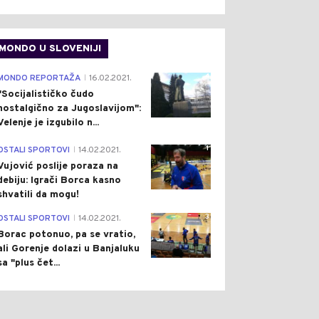
MONDO U SLOVENIJI
4
MONDO REPORTAŽA
16.02.2021.
|
"Socijalističko čudo
nostalgično za Jugoslavijom":
Velenje je izgubilo n...
1
OSTALI SPORTOVI
14.02.2021.
|
Vujović poslije poraza na
debiju: Igrači Borca kasno
shvatili da mogu!
3
OSTALI SPORTOVI
14.02.2021.
|
Borac potonuo, pa se vratio,
ali Gorenje dolazi u Banjaluku
sa "plus čet...