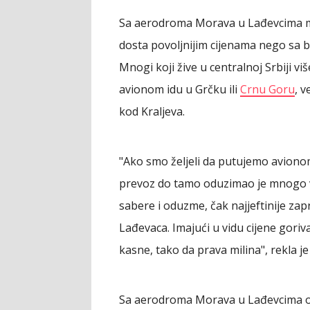
Sa aerodroma Morava u Lađevcima mo
dosta povoljnijim cijenama nego sa
Mnogi koji žive u centralnoj Srbiji 
avionom idu u Grčku ili
Crnu Goru
, 
kod Kraljeva.
"Ako smo željeli da putujemo avionom
prevoz do tamo oduzimao je mnogo vr
sabere i oduzme, čak najjeftinije z
Lađevaca. Imajući u vidu cijene gori
kasne, tako da prava milina", rekla je
Sa aerodroma Morava u Lađevcima ov