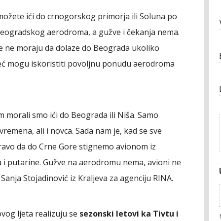
žete ići do crnogorskog primorja ili Soluna po
 beogradskog aerodroma, a gužve i čekanja nema.
više ne moraju da dolaze do Beograda ukoliko
već mogu iskoristiti povoljnu ponudu aerodroma
 morali smo ići do Beograda ili Niša. Samo
emena, ali i novca. Sada nam je, kad se sve
apravo da do Crne Gore stignemo avionom iz
va i putarine. Gužve na aerodromu nema, avioni ne
 Sanja Stojadinović iz Kraljeva za agenciju RINA.
og ljeta realizuju se
sezonski letovi ka Tivtu i