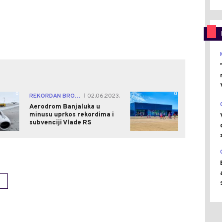
0
0
REKORDAN BROJ PUTNIKA I LETOVA
02.06.2023.
|
Aerodrom Banjaluka u
minusu uprkos rekordima i
subvenciji Vlade RS