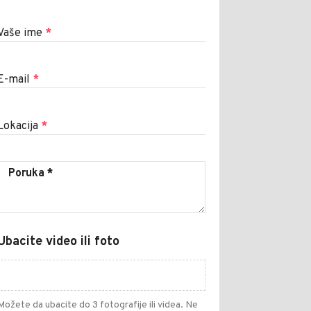
Vaše ime
*
E-mail
*
Lokacija
*
Ubacite video ili foto
Možete da ubacite do 3 fotografije ili videa. Ne