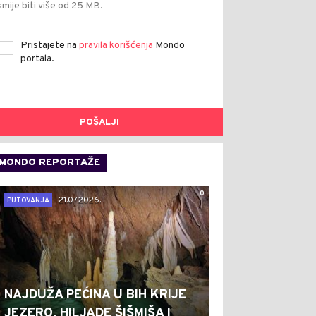
smije biti više od 25 MB.
Pristajete na
pravila korišćenja
Mondo
portala.
POŠALJI
MONDO REPORTAŽE
0
21.07.2026.
PUTOVANJA
NAJDUŽA PEĆINA U BIH KRIJE
JEZERO, HILJADE ŠIŠMIŠA I