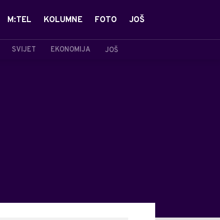
M:TEL
KOLUMNE
FOTO
JOŠ
SVIJET
EKONOMIJA
JOŠ