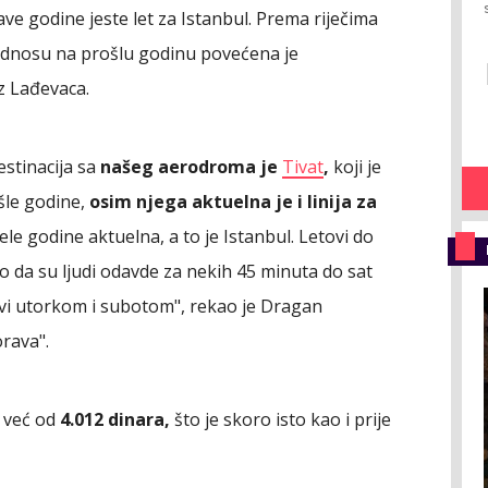
čitave godine jeste let za Istanbul. Prema riječima
odnosu na prošlu godinu povećena je
z Lađevaca.
estinacija sa
našeg aerodroma je
Tivat
,
koji je
šle godine,
osim njega aktuelna je i linija za
jele godine aktuelna, a to je Istanbul. Letovi do
o da su ljudi odavde za nekih 45 minuta do sat
vi utorkom i subotom", rekao je Dragan
rava".
i već od
4.012 dinara,
što je skoro isto kao i prije