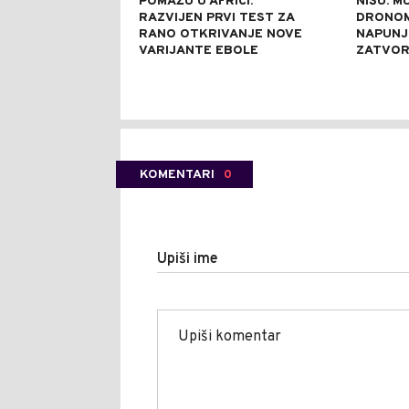
POMAŽU U AFRICI:
NIŠU: M
RAZVIJEN PRVI TEST ZA
DRONOM
RANO OTKRIVANJE NOVE
NAPUNJ
VARIJANTE EBOLE
ZATVO
KOMENTARI
0
Upiši ime