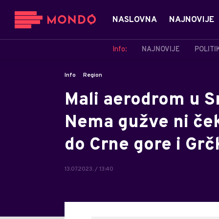
NASLOVNA
NAJNOVIJE
Info:
NAJNOVIJE
POLITI
Info
Region
Mali aerodrom u Sr
Nema gužve ni čeka
do Crne gore i Grč
13.07.2023. / 13:40