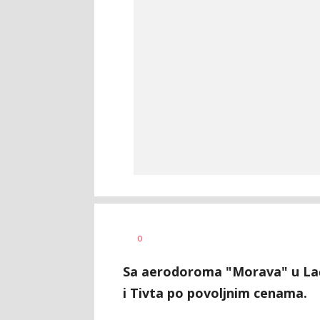
Ivana
AUTOR
0
Lazić
Sa aerodoroma "Morava" u Lađ
i Tivta po povoljnim cenama.