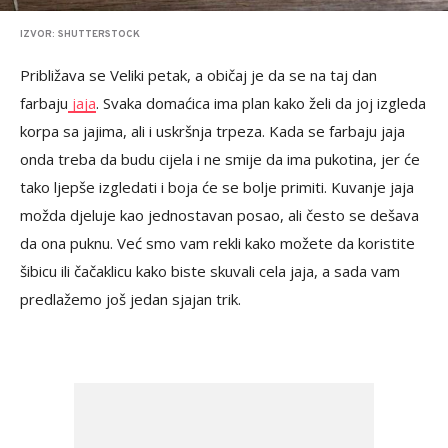
IZVOR: SHUTTERSTOCK
Približava se Veliki petak, a običaj je da se na taj dan
farbaju
jaja
. Svaka domaćica ima plan kako želi da joj izgleda
korpa sa jajima, ali i uskršnja trpeza. Kada se farbaju jaja
onda treba da budu cijela i ne smije da ima pukotina, jer će
tako ljepše izgledati i boja će se bolje primiti. Kuvanje jaja
možda djeluje kao jednostavan posao, ali često se dešava
da ona puknu. Već smo vam rekli kako možete da koristite
šibicu ili čačaklicu kako biste skuvali cela jaja, a sada vam
predlažemo još jedan sjajan trik.