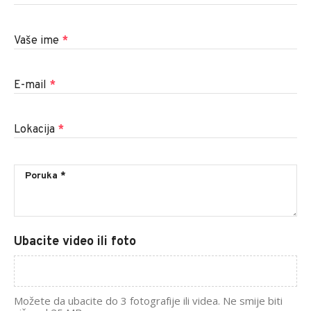
Vaše ime
*
E-mail
*
Lokacija
*
Ubacite video ili foto
Možete da ubacite do 3 fotografije ili videa. Ne smije biti