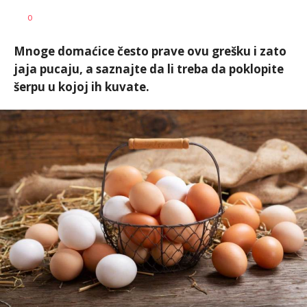
Željko
AUTOR
0
Svitlica
Mnoge domaćice često prave ovu grešku i zato
jaja pucaju, a saznajte da li treba da poklopite
šerpu u kojoj ih kuvate.