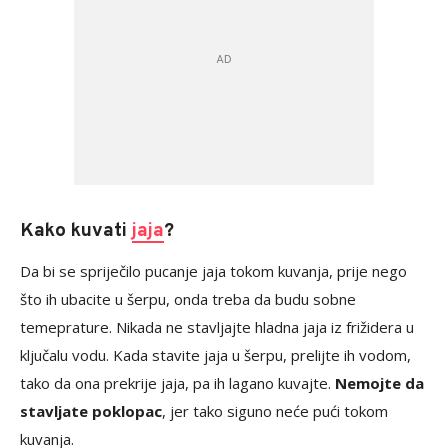
Кako kuvati
jaja
?
Da bi se spriječilo pucanje jaja tokom kuvanja, prije nego
što ih ubacite u šerpu, onda treba da budu sobne
temeprature. Nikada ne stavljajte hladna jaja iz frižidera u
ključalu vodu. Kada stavite jaja u šerpu, prelijte ih vodom,
tako da ona prekrije jaja, pa ih lagano kuvajte.
Nemojte da
stavljate poklopac
, jer tako siguno neće pući tokom
kuvanja.