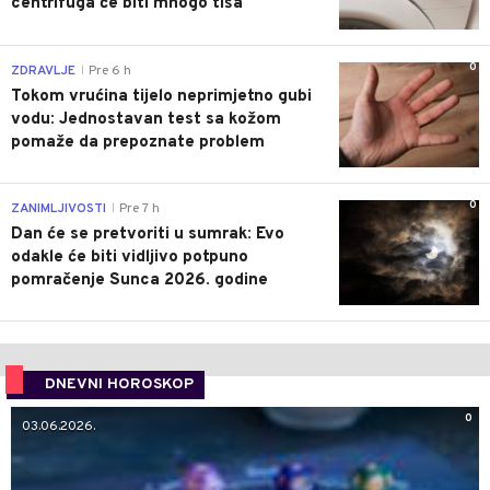
centrifuga će biti mnogo tiša
0
ZDRAVLJE
Pre 6 h
|
Tokom vrućina tijelo neprimjetno gubi
vodu: Jednostavan test sa kožom
pomaže da prepoznate problem
0
ZANIMLJIVOSTI
Pre 7 h
|
Dan će se pretvoriti u sumrak: Evo
odakle će biti vidljivo potpuno
pomračenje Sunca 2026. godine
DNEVNI HOROSKOP
0
03.06.2026.