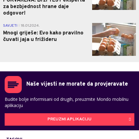
POKVARENA: Brzi TEST eksperta
za bezbjednost hrane daje
odgovor!
0
SAVJETI
18.01.2024.
|
Mnogi griješe: Evo kako pravilno
čuvati jaja u frižideru
Naše vijesti ne morate da provjeravate
Budite bolje informisani od drugih, preuzmite Mondo mobilnu
aplikaciju
PREUZMI APLIKACIJU