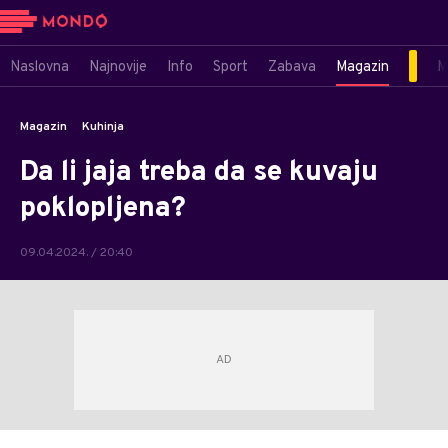
Naslovna
Najnovije
Info
Sport
Zabava
Magazin
M
Magazin
Kuhinja
Da li jaja treba da se kuvaju
poklopljena?
09.04.2024. / 20:40