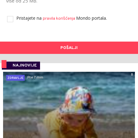
više od 25 MB.
Pristajete na
Mondo portala.
pravila korišćenja
POŠALJI
NAJNOVIJE
0
Pre 7 min
ZDRAVLJE