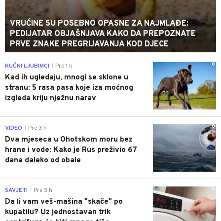
VRUĆINE SU POSEBNO OPASNE ZA NAJMLAĐE:
PEDIJATAR OBJAŠNJAVA KAKO DA PREPOZNATE
PRVE ZNAKE PREGRIJAVANJA KOD DJECE
0
KUĆNI LJUBIMCI
Pre 1 h
|
Kad ih ugledaju, mnogi se sklone u
stranu: 5 rasa pasa koje iza moćnog
izgleda kriju nježnu narav
0
VIDEO
Pre 3 h
|
Dva mjeseca u Ohotskom moru bez
hrane i vode: Kako je Rus preživio 67
dana daleko od obale
0
SAVJETI
Pre 3 h
|
Da li vam veš-mašina "skače" po
kupatilu? Uz jednostavan trik