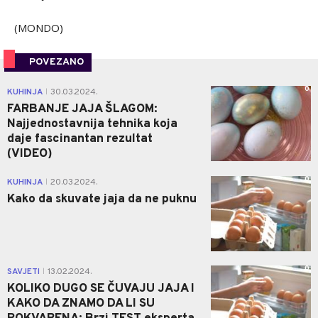
(MONDO)
POVEZANO
0
KUHINJA
30.03.2024.
|
FARBANJE JAJA ŠLAGOM:
Najjednostavnija tehnika koja
daje fascinantan rezultat
(VIDEO)
0
KUHINJA
20.03.2024.
|
Kako da skuvate jaja da ne puknu
0
SAVJETI
13.02.2024.
|
KOLIKO DUGO SE ČUVAJU JAJA I
KAKO DA ZNAMO DA LI SU