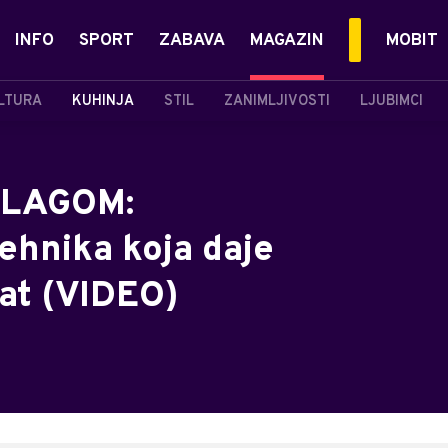
INFO
SPORT
ZABAVA
MAGAZIN
MOBIT
LTURA
KUHINJA
STIL
ZANIMLJIVOSTI
LJUBIMCI
ŠLAGOM:
ehnika koja daje
tat (VIDEO)