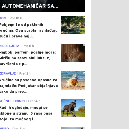
AUTOMEHANIČAR SA...
0
DOM
Pre 10 h
|
Pobjegnite od paklenih
vrućina: Ova stabla rashlađuju
kuću i prave najlj...
0
MIRISI LJETA
Pre 11 h
|
Najbolji parfemi poslije mora:
Mirišu na senzualni luksuz,
savršeni uz p...
0
ZDRAVLJE
Pre 12 h
|
Vrućine su posebno opasne za
najmlađe: Pedijatar objašnjava
kako da prep...
0
KUĆNI LJUBIMCI
Pre 14 h
|
Kad ih ugledaju, mnogi se
sklone u stranu: 5 rasa pasa
koje iza moćnog i...
0
|