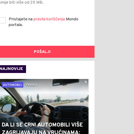
smije biti više od 25 MB.
Pristajete na
pravila korišćenja
Mondo
portala.
POŠALJI
NAJNOVIJE
0
Pre 6 h
AUTOMOBILI
DA LI SE CRNI AUTOMOBILI VIŠE
ZAGRIJAVAJU NA VRUĆINAMA: