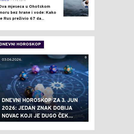
VIDEO
Pre 15 h
Dva mjeseca u Ohotskom
moru bez hrane i vode: Kako
je Rus preživio 67 da...
DNEVNI HOROSKOP
0
03.06.2026.
DNEVNI HOROSKOP ZA 3. JUN
2026: JEDAN ZNAK DOBIJA
NOVAC KOJI JE DUGO ČEK...