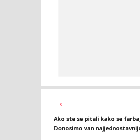
Dragana
AUTOR
0
Božić
Ako ste se pitali kako se farb
Donosimo van najjednostavniju