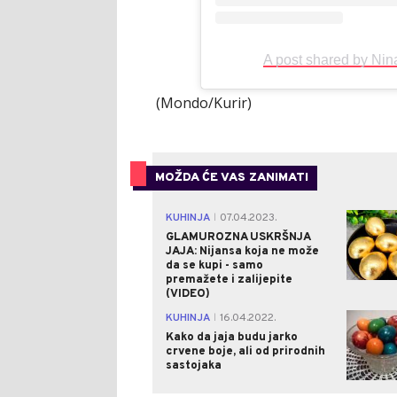
A post shared by Ni
(Mondo/Kurir)
MOŽDA ĆE VAS ZANIMATI
KUHINJA
07.04.2023.
|
GLAMUROZNA USKRŠNJA
JAJA: Nijansa koja ne može
da se kupi - samo
premažete i zalijepite
(VIDEO)
KUHINJA
16.04.2022.
|
Kako da jaja budu jarko
crvene boje, ali od prirodnih
sastojaka