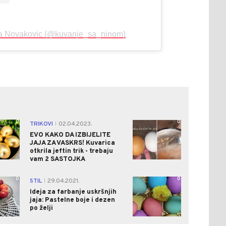
na Novakovic (@kuvanje_sa_ninom)
0
0
TRIKOVI
02.04.2023.
|
EVO KAKO DA IZBIJELITE
JAJA ZA VASKRS! Kuvarica
otkrila jeftin trik - trebaju
vam 2 SASTOJKA
0
0
STIL
29.04.2021.
|
Ideja za farbanje uskršnjih
jaja: Pastelne boje i dezen
po želji