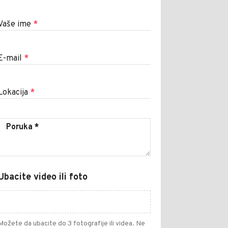
Vaše ime
*
E-mail
*
Lokacija
*
Ubacite video ili foto
Možete da ubacite do 3 fotografije ili videa. Ne