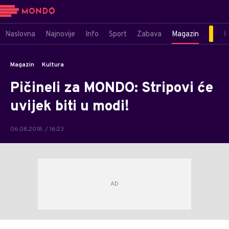
Naslovna
Najnovije
Info
Sport
Zabava
Magazin
M
Magazin
Kultura
Pičineli za MONDO: Stripovi će
uvijek biti u modi!
06.08.2018. / 16:23