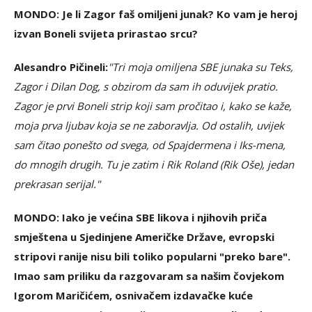
MONDO: Je li Zagor faš omiljeni junak? Ko vam je heroj
izvan Boneli svijeta prirastao srcu?
Alesandro Pičineli:
"Tri moja omiljena SBE junaka su Teks,
Zagor i Dilan Dog, s obzirom da sam ih oduvijek pratio.
Zagor je prvi Boneli strip koji sam pročitao i, kako se kaže,
moja prva ljubav koja se ne zaboravlja. Od ostalih, uvijek
sam čitao ponešto od svega, od Spajdermena i Iks-mena,
do mnogih drugih. Tu je zatim i Rik Roland (Rik Oše), jedan
prekrasan serijal."
MONDO: Iako je većina SBE likova i njihovih priča
smještena u Sjedinjene Američke Države, evropski
stripovi ranije nisu bili toliko popularni "preko bare".
Imao sam priliku da razgovaram sa našim čovjekom
Igorom Maričićem, osnivačem izdavačke kuće