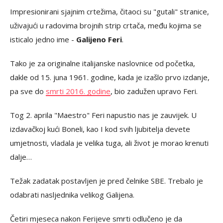
Impresionirani sjajnim crtežima, čitaoci su "gutali" stranice,
uživajući u radovima brojnih strip crtača, među kojima se
isticalo jedno ime -
Galijeno Feri
.
Tako je za originalne italijanske naslovnice od početka,
dakle od 15. juna 1961. godine, kada je izašlo prvo izdanje,
pa sve do
smrti 2016. godine
, bio zadužen upravo Feri.
Tog 2. aprila "Maestro" Feri napustio nas je zauvijek. U
izdavačkoj kući Boneli, kao I kod svih ljubitelja devete
umjetnosti, vladala je velika tuga, ali život je morao krenuti
dalje…
Težak zadatak postavljen je pred čelnike SBE. Trebalo je
odabrati nasljednika velikog Galijena.
Četiri mjeseca nakon Ferijeve smrti odlučeno je da