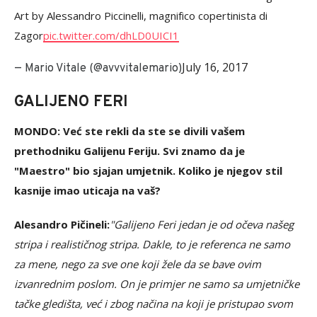
Art by Alessandro Piccinelli, magnifico copertinista di
Zagor
pic.twitter.com/dhLD0UICI1
July 16, 2017
— Mario Vitale (@avvvitalemario)
GALIJENO FERI
MONDO: Već ste rekli da ste se divili vašem
prethodniku Galijenu Feriju. Svi znamo da je
"Maestro" bio sjajan umjetnik. Koliko je njegov stil
kasnije imao uticaja na vaš?
Alesandro Pičineli:
"Galijeno Feri jedan je od očeva našeg
stripa i realističnog stripa. Dakle, to je referenca ne samo
za mene, nego za sve one koji žele da se bave ovim
izvanrednim poslom. On je primjer ne samo sa umjetničke
tačke gledišta, već i zbog načina na koji je pristupao svom