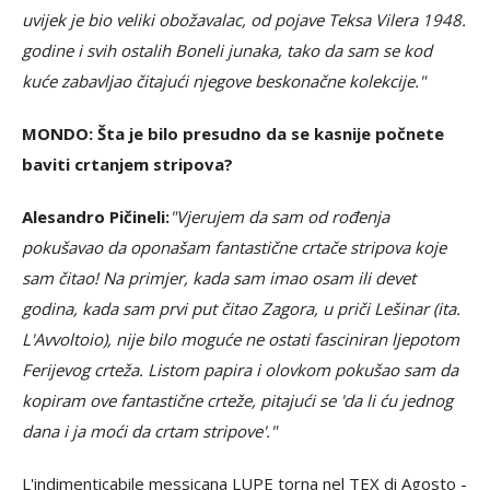
uvijek je bio veliki obožavalac, od pojave Teksa Vilera 1948.
godine i svih ostalih Boneli junaka, tako da sam se kod
kuće zabavljao čitajući njegove beskonačne kolekcije."
MONDO: Šta je bilo presudno da se kasnije počnete
baviti crtanjem stripova?
Alesandro Pičineli:
"Vjerujem da sam od rođenja
pokušavao da oponašam fantastične crtače stripova koje
sam čitao! Na primjer, kada sam imao osam ili devet
godina, kada sam prvi put čitao Zagora, u priči Lešinar (ita.
L'Avvoltoio), nije bilo moguće ne ostati fasciniran ljepotom
Ferijevog crteža. Listom papira i olovkom pokušao sam da
kopiram ove fantastične crteže, pitajući se 'da li ću jednog
dana i ja moći da crtam stripove'."
L'indimenticabile messicana LUPE torna nel TEX di Agosto -