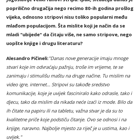
poprilično drugačija nego recimo 80-ih godina prošlog
vijeka, odnosno stripovi nisu toliko popularni među
mlađom populacijom. Šta mislite koji je način da se
mladi "ubijede" da čitaju više, ne samo stripove, nego
uopšte knjige i drugu literaturu?
Alesandro Pičineli:
"Danas nove generacije imaju mnoge
stvari koje im odvraćaju pažnju, troše im vrijeme, te se
zanimaju i stimulišu maštu na druge načine. Tu mislim na
video igre, internet… Stripovi su takođe sredstvo
komunikacije, koje je uvijek fasciniralo kako odrasle, tako i
djecu, tako da mislim da nikada neće izaći iz mode. Bilo da
ih čitate na papiru ili na tabletu, važna stvar je da su to
kvalitetne priče koje podstiču čitanje. Ovo se odnosi i na
knjige, naravno. Najbolje mjesto za riječ je u ustima, kao i
uvijek."