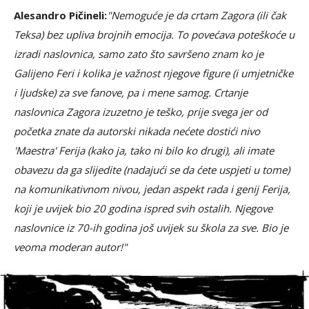
Alesandro Pičineli:
"Nemoguće je da crtam Zagora (ili čak
Teksa) bez upliva brojnih emocija. To povećava poteškoće u
izradi naslovnica, samo zato što savršeno znam ko je
Galijeno Feri i kolika je važnost njegove figure (i umjetničke
i ljudske) za sve fanove, pa i mene samog. Crtanje
naslovnica Zagora izuzetno je teško, prije svega jer od
početka znate da autorski nikada nećete dostići nivo
'Maestra' Ferija (kako ja, tako ni bilo ko drugi), ali imate
obavezu da ga slijedite (nadajući se da ćete uspjeti u tome)
na komunikativnom nivou, jedan aspekt rada i genij Ferija,
koji je uvijek bio 20 godina ispred svih ostalih. Njegove
naslovnice iz 70-ih godina još uvijek su škola za sve. Bio je
veoma moderan autor!"