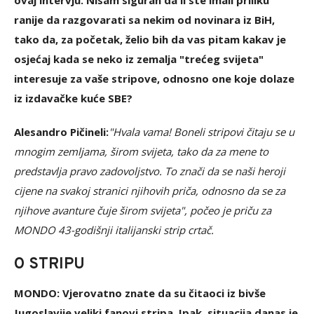
ovaj intervju. Nisam siguran da li ste imali priliku
ranije da razgovarati sa nekim od novinara iz BiH,
tako da, za početak, želio bih da vas pitam kakav je
osjećaj kada se neko iz zemalja "trećeg svijeta"
interesuje za vaše stripove, odnosno one koje dolaze
iz izdavačke kuće SBE?
Alesandro Pičineli:
"Hvala vama! Boneli stripovi čitaju se u
mnogim zemljama, širom svijeta, tako da za mene to
predstavlja pravo zadovoljstvo. To znači da se naši heroji
cijene na svakoj stranici njihovih priča, odnosno da se za
njihove avanture čuje širom svijeta", počeo je priču za
MONDO 43-godišnji italijanski strip crtač.
O STRIPU
MONDO: Vjerovatno znate da su čitaoci iz bivše
Jugoslavije veliki fanovi stripa. Ipak, situacija danas je