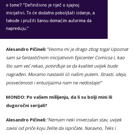
o tome? "Definitivno je riječ o sjajnoj
inicijativi. To će dodatno poboljšati izdanje, a
takođe i pružiti šansu domaćim autorima da
napreduju."
Alesandro Pičineli:
"Veoma mi je drago zbog toga! Upoznat
sam sa fantastičnom inicijativom Epicenter Comicsa i, kao
što sam već rekao, potvrđuje se da kvalitet uvijek bude
nagrađen. Moramo nastaviti ići našim putem. Strasti, ideja,
posvećenosti i entuzijazma nam ne nedostaje!"
MONDO: Po vašem mišljenju, da li su bolji mini ili
dugoročni serijali?
Alesandro Pičineli:
"Nemam neki iniverzalan stav, uvijek
zavisi od priče koju želite da ispričate. Naravno, Teks i