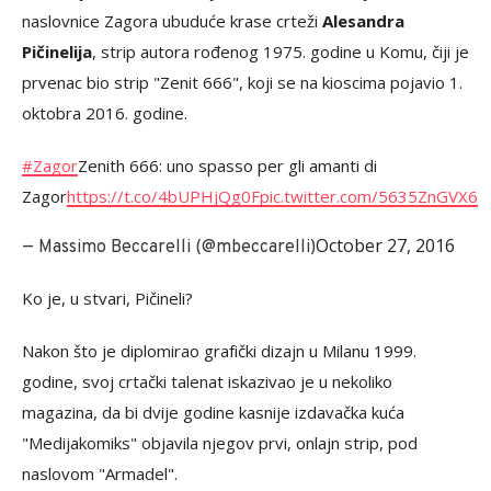
naslovnice Zagora ubuduće krase crteži
Alesandra
Pičinelija
, strip autora rođenog 1975. godine u Komu, čiji je
prvenac bio strip "Zenit 666", koji se na kioscima pojavio 1.
oktobra 2016. godine.
#Zagor
Zenith 666: uno spasso per gli amanti di
Zagor
https://t.co/4bUPHjQg0F
pic.twitter.com/5635ZnGVX6
October 27, 2016
— Massimo Beccarelli (@mbeccarelli)
Ko je, u stvari, Pičineli?
Nakon što je diplomirao grafički dizajn u Milanu 1999.
godine, svoj crtački talenat iskazivao je u nekoliko
magazina, da bi dvije godine kasnije izdavačka kuća
"Medijakomiks" objavila njegov prvi, onlajn strip, pod
naslovom "Armadel".