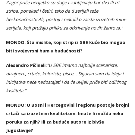
Zagor priče nerijetko su duge i zahtijevaju bar dva ili tri
stripa, ponekad i četiri, tako da ti serijali teže
beskonačnosti! Ali, postoji i nekoliko zaista izuzetnih mini-
serijala, koji pružaju priliku za otkrivanje novih žanrova."
MONDO: Šta mislite, koji strip iz SBE kuće bio mogao
biti svojevrsni bum u budućnosti?
Alesandro Pičineli:
"U SBE imamo najbolje scenariste,
dizajnere, crtače, koloriste, pisce... Siguran sam da ideja i
inicijativa neće nedostajati i da će uvijek priče biti odličnog
kvaliteta."
MONDO: U Bosni i Hercegovini i regionu postoje brojni
crtači sa izuzetnim kvalitetom. Imate li možda neku
poruku za njih? Ili za buduće autore iz bivše
Jugoslavije?