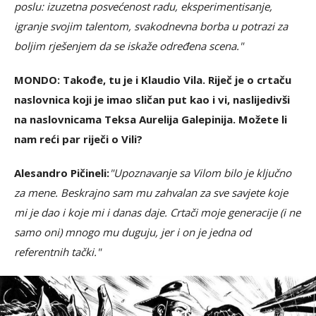
poslu: izuzetna posvećenost radu, eksperimentisanje,
igranje svojim talentom, svakodnevna borba u potrazi za
boljim rješenjem da se iskaže određena scena."
MONDO: Takođe, tu je i Klaudio Vila. Riječ je o crtaču
naslovnica koji je imao sličan put kao i vi, naslijedivši
na naslovnicama Teksa Aurelija Galepinija. Možete li
nam reći par riječi o Vili?
Alesandro Pičineli:
"Upoznavanje sa Vilom bilo je ključno
za mene. Beskrajno sam mu zahvalan za sve savjete koje
mi je dao i koje mi i danas daje. Crtači moje generacije (i ne
samo oni) mnogo mu duguju, jer i on je jedna od
referentnih tački."