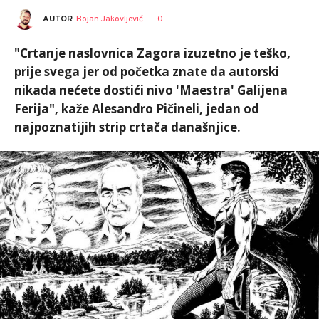
AUTOR
Bojan Jakovljević
0
"Crtanje naslovnica Zagora izuzetno je teško,
prije svega jer od početka znate da autorski
nikada nećete dostići nivo 'Maestra' Galijena
Ferija", kaže Alesandro Pičineli, jedan od
najpoznatijih strip crtača današnjice.