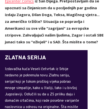
Epicenter Comics
iz San Dijega. Pretpostavljam da se
upoznati sa činjenicom da u posljednjih par godina
izdaju Zagora, Dilan Doga, Teksa, Magičnog vjetra...
za američko tržište? Situacija se popravlja i
Amerikanci su sve više "zagrijani" za evropske
stripove. Zahvaljujući našim ljudima, Zagor i ostali SBE
junaci tako su "oživjeli" i u SAD. Šta mislite o tome?
ZLATNA SERIJA
Izdavačka kuća Veseli četvrtak iz Srbije
nedavno je pokrenula novu Zlatnu seriju,
serijal koji je tokom prošlog vijeka pobrao
mnoge simpatije, kako u Italiji, tako i u bivšoj
Jugoslaviji. Odlučili su da u ZS priliku daju i
domaćim crtačima, koji rade posebne varijante
naslovnica u odnosu na originalne. Šta mislite