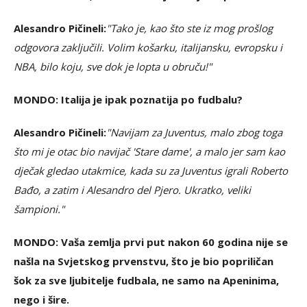
Alesandro Pičineli:
"Tako je, kao što ste iz mog prošlog
odgovora zaključili. Volim košarku, italijansku, evropsku i
NBA, bilo koju, sve dok je lopta u obruču!"
MONDO: Italija je ipak poznatija po fudbalu?
Alesandro Pičineli:
"Navijam za Juventus, malo zbog toga
što mi je otac bio navijač 'Stare dame', a malo jer sam kao
dječak gledao utakmice, kada su za Juventus igrali Roberto
Bađo, a zatim i Alesandro del Pjero. Ukratko, veliki
šampioni."
MONDO: Vaša zemlja prvi put nakon 60 godina nije se
našla na Svjetskog prvenstvu, što je bio popriličan
šok za sve ljubitelje fudbala, ne samo na Apeninima,
nego i šire.