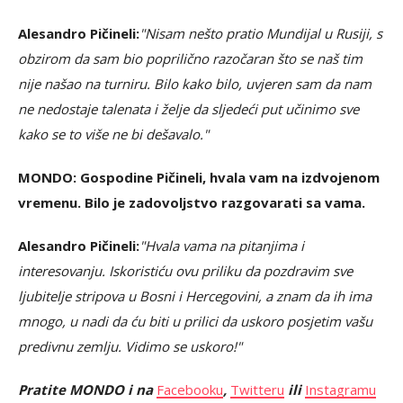
Alesandro Pičineli:
"Nisam nešto pratio Mundijal u Rusiji, s
obzirom da sam bio poprilično razočaran što se naš tim
nije našao na turniru. Bilo kako bilo, uvjeren sam da nam
ne nedostaje talenata i želje da sljedeći put učinimo sve
kako se to više ne bi dešavalo."
MONDO: Gospodine Pičineli, hvala vam na izdvojenom
vremenu. Bilo je zadovoljstvo razgovarati sa vama.
Alesandro Pičineli:
"Hvala vama na pitanjima i
interesovanju. Iskoristiću ovu priliku da pozdravim sve
ljubitelje stripova u Bosni i Hercegovini, a znam da ih ima
mnogo, u nadi da ću biti u prilici da uskoro posjetim vašu
predivnu zemlju. Vidimo se uskoro!"
Pratite MONDO i na
Facebooku
,
Twitteru
ili
Instagramu