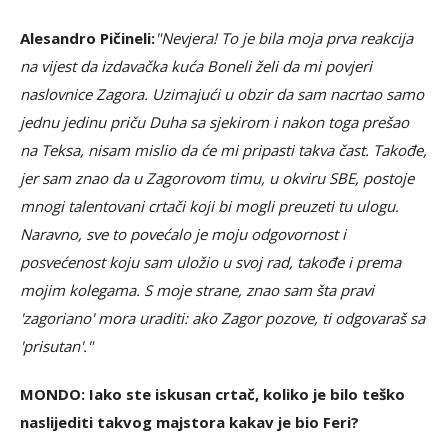
Alesandro Pičineli:
"Nevjera! To je bila moja prva reakcija
na vijest da izdavačka kuća Boneli želi da mi povjeri
naslovnice Zagora. Uzimajući u obzir da sam nacrtao samo
jednu jedinu priču Duha sa sjekirom i nakon toga prešao
na Teksa, nisam mislio da će mi pripasti takva čast. Takođe,
jer sam znao da u Zagorovom timu, u okviru SBE, postoje
mnogi talentovani crtači koji bi mogli preuzeti tu ulogu.
Naravno, sve to povećalo je moju odgovornost i
posvećenost koju sam uložio u svoj rad, takođe i prema
mojim kolegama. S moje strane, znao sam šta pravi
'zagoriano' mora uraditi: ako Zagor pozove, ti odgovaraš sa
'prisutan'."
MONDO: Iako ste iskusan crtač, koliko je bilo teško
naslijediti takvog majstora kakav je bio Feri?