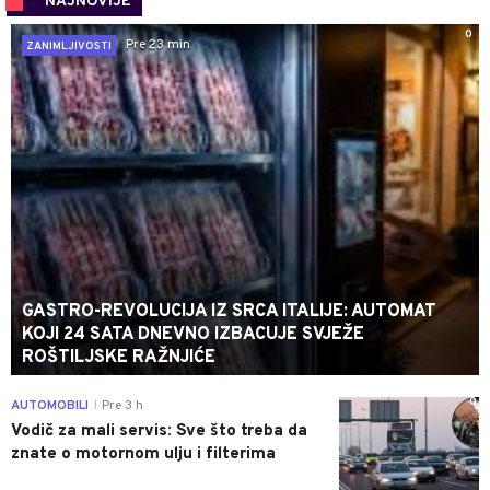
NAJNOVIJE
0
Pre 23 min
ZANIMLJIVOSTI
GASTRO-REVOLUCIJA IZ SRCA ITALIJE: AUTOMAT
KOJI 24 SATA DNEVNO IZBACUJE SVJEŽE
ROŠTILJSKE RAŽNJIĆE
0
AUTOMOBILI
Pre 3 h
|
Vodič za mali servis: Sve što treba da
znate o motornom ulju i filterima