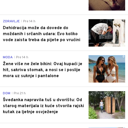
0
ZDRAVLJE
Pre 14 h
|
Dehidracija može da dovede do
moždanih i srčanih udara: Evo koliko
vode zaista treba da pijete po vrućini
0
MODA
Pre 14 h
|
Žene više ne žele bikini: Ovaj kupaći je
hit, sakriva stomak, a nosi se i poslije
mora uz suknje i pantalone
0
DOM
Pre 21 h
|
Šveđanka napravila tuš u dvorištu: Od
starog materijala iz kuće stvorila rajski
kutak za ljetnje osvježenje