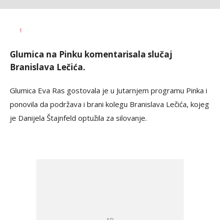
Bojana
AUTOR
Zimonjić
1
Jelisavac
Glumica na Pinku komentarisala slučaj
Branislava Lečića.
Glumica Eva Ras gostovala je u Jutarnjem programu Pinka i
ponovila da podržava i brani kolegu Branislava Lečića, kojeg
je Danijela Štajnfeld optužila za silovanje.