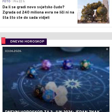
0
FOTO
Pre 22 h
|
Da li se gradi novo svjetsko čudo?
Zgrada od 240 miliona evra ne liči ni na
šta što ste do sada vidjeli
DNEVNI HOROSKOP
0
03.06.2026.