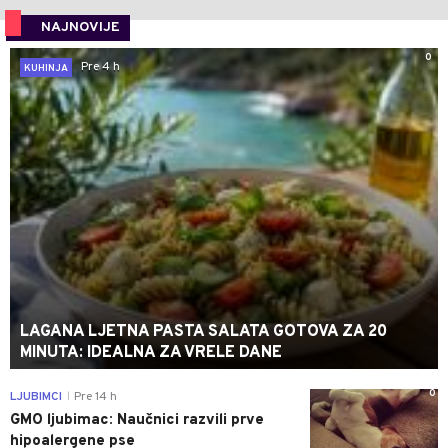
NAJNOVIJE
0
Pre 4 h
KUHINJA
LAGANA LJETNA PASTA SALATA GOTOVA ZA 20
MINUTA: IDEALNA ZA VRELE DANE
0
LJUBIMCI
Pre 14 h
|
GMO ljubimac: Naučnici razvili prve
hipoalergene pse