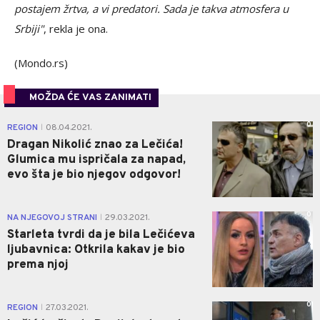
postajem žrtva, a vi predatori. Sada je takva atmosfera u
Srbiji"
, rekla je ona.
(Mondo.rs)
MOŽDA ĆE VAS ZANIMATI
0
REGION
08.04.2021.
|
Dragan Nikolić znao za Lečića!
Glumica mu ispričala za napad,
evo šta je bio njegov odgovor!
0
NA NJEGOVOJ STRANI
29.03.2021.
|
Starleta tvrdi da je bila Lečićeva
ljubavnica: Otkrila kakav je bio
prema njoj
0
REGION
27.03.2021.
|