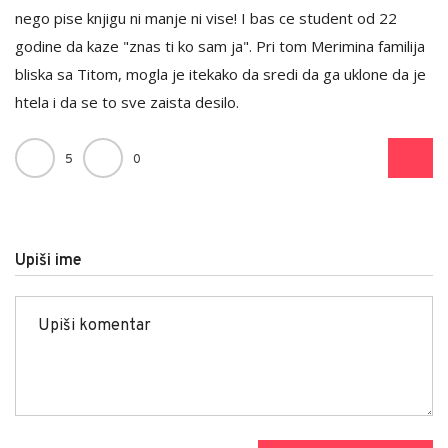
nego pise knjigu ni manje ni vise! I bas ce student od 22
godine da kaze "znas ti ko sam ja". Pri tom Merimina familija
bliska sa Titom, mogla je itekako da sredi da ga uklone da je
htela i da se to sve zaista desilo.
5
0
Upiši ime