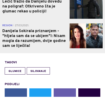
Lečić tražio da Danijelu dovedu
na poligraf: Otkriveno šta je
glumac rekao u policiji!
0
REGION
27.03.2021.
|
Danijela šokirala priznanjem -
"htjela sam da se ubijem"!: Nisam
mogla da razumijem, dvije godine
sam se liječila!
TAGOVI
GLUMICE
SILOVANJE
PODIJELI