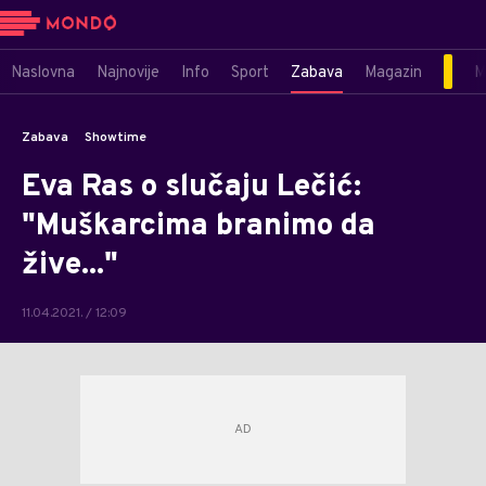
Naslovna
Najnovije
Info
Sport
Zabava
Magazin
M
Zabava
Showtime
Eva Ras o slučaju Lečić:
"Muškarcima branimo da
žive..."
11.04.2021. / 12:09