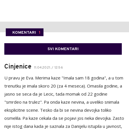
KOMENTARI
1
SVI KOMENTARI
Cinjenice
11.04.2021. / 12:56
U pravu je Eva. Merima kaze "Imala sam 18 godina", a u tom
trenutku je imala skoro 20 (za 4 meseca). Omasila godine, a
jasno se seca da je Lecic, tada momak od 22 godine
"smrdeo na trulez". Pa onda kaze nevina, a uveliko snimala
eksplicitne scene. Tesko da bi se nevina devojka toliko
osmelila. Pa kaze cekala da se pojavi jos neka devojka. Zasto
nije istog dana kada je saznala za Danijelu istupila u javnost,