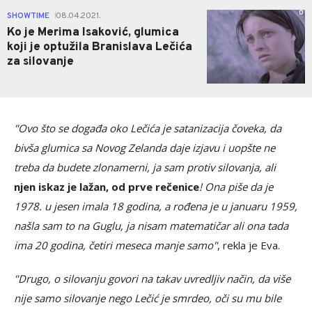
0
SHOWTIME
08.04.2021.
|
Ko je Merima Isaković, glumica
koji je optužila Branislava Lečića
za silovanje
"Ovo što se događa oko Lečića je satanizacija čoveka, da
bivša glumica sa Novog Zelanda daje izjavu i uopšte ne
treba da budete zlonamerni, ja sam protiv silovanja, ali
njen iskaz je lažan, od prve rečenice
! Ona piše da je
1978. u jesen imala 18 godina, a rođena je u januaru 1959,
našla sam to na Guglu, ja nisam matematičar ali ona tada
ima 20 godina, četiri meseca manje samo"
, rekla je Eva.
"Drugo, o silovanju govori na takav uvredljiv način, da više
nije samo silovanje nego Lečić je smrdeo, oči su mu bile