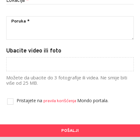
Lokacija
*
Ubacite video ili foto
Možete da ubacite do 3 fotografije ili videa. Ne smije biti
više od 25 MB.
Pristajete na
Mondo portala.
pravila korišćenja
POŠALJI