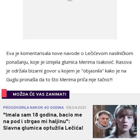
Eva je komentarisala nove navode o Lečićevom nasilničkom
ponašanju, koje je iznijela glumica Merima Isaković. Rasova
je održala bizarni govor u kojem je "objasnila" kako je na
Guglu pronašla da to što Merima priča nije tačno?!
MOŽDA ĆE VAS ZANIMATI
1
PROGOVORILA NAKON 40 GODINA
08.04.2021.
|
"Imala sam 18 godina, bacio me
na pod i strgao mi haljinu":
Slavna glumica optužila Lečića!