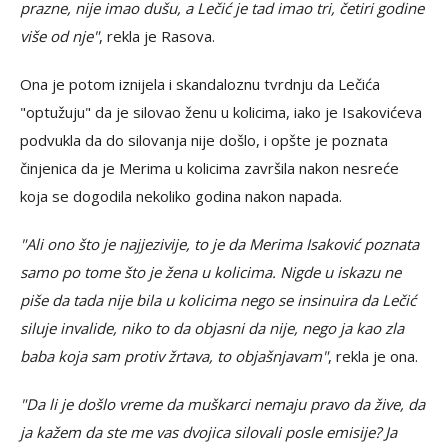
prazne, nije imao dušu, a Lečić je tad imao tri, četiri godine
više od nje"
, rekla je Rasova.
Ona je potom iznijela i skandaloznu tvrdnju da Lečića
"optužuju" da je silovao ženu u kolicima, iako je Isakovićeva
podvukla da do silovanja nije došlo, i opšte je poznata
činjenica da je Merima u kolicima završila nakon nesreće
koja se dogodila nekoliko godina nakon napada.
"Ali ono što je najjezivije, to je da Merima Isaković poznata
samo po tome što je žena u kolicima. Nigde u iskazu ne
piše da tada nije bila u kolicima nego se insinuira da Lečić
siluje invalide, niko to da objasni da nije, nego ja kao zla
baba koja sam protiv žrtava, to objašnjavam"
, rekla je ona.
"Da li je došlo vreme da muškarci nemaju pravo da žive, da
ja kažem da ste me vas dvojica silovali posle emisije? Ja