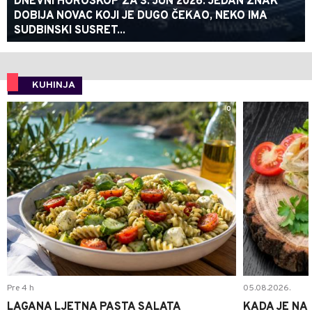
DNEVNI HOROSKOP ZA 3. JUN 2026: JEDAN ZNAK
DOBIJA NOVAC KOJI JE DUGO ČEKAO, NEKO IMA
SUDBINSKI SUSRET...
KUHINJA
0
Pre 4 h
05.08.2026.
LAGANA LJETNA PASTA SALATA
KADA JE NA