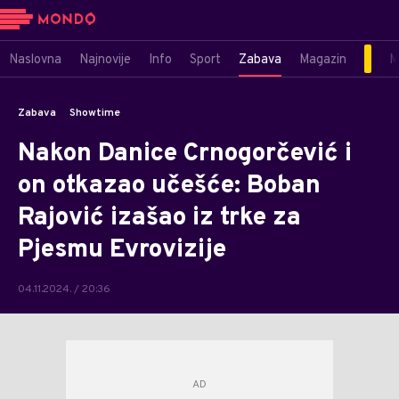
Naslovna
Najnovije
Info
Sport
Zabava
Magazin
M
Zabava
Showtime
Nakon Danice Crnogorčević i
on otkazao učešće: Boban
Rajović izašao iz trke za
Pjesmu Evrovizije
04.11.2024. / 20:36