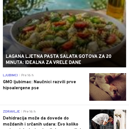
LAGANA LJETNA PASTA SALATA GOTOVA ZA 20
MINUTA: IDEALNA ZA VRELE DANE
0
LJUBIMCI
Pre 16 h
|
GMO ljubimac: Naučnici razvili prve
hipoalergene pse
0
ZDRAVLJE
Pre 16 h
|
Dehidracija može da dovede do
moždanih i srčanih udara: Evo koliko