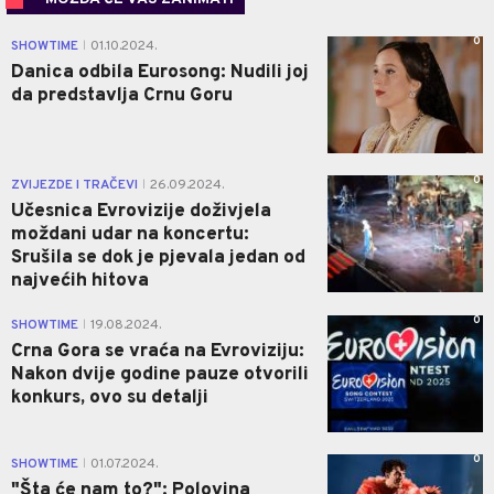
0
SHOWTIME
01.10.2024.
|
Danica odbila Eurosong: Nudili joj
da predstavlja Crnu Goru
0
ZVIJEZDE I TRAČEVI
26.09.2024.
|
Učesnica Evrovizije doživjela
moždani udar na koncertu:
Srušila se dok je pjevala jedan od
najvećih hitova
0
SHOWTIME
19.08.2024.
|
Crna Gora se vraća na Evroviziju:
Nakon dvije godine pauze otvorili
konkurs, ovo su detalji
0
SHOWTIME
01.07.2024.
|
"Šta će nam to?": Polovina