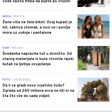
vode zaista treba da pijete po vrućini
0
MODA
Pre 17 h
|
Žene više ne žele bikini: Ovaj kupaći je
hit, sakriva stomak, a nosi se i poslije
mora uz suknje i pantalone
0
DOM
Pre 23 h
|
Šveđanka napravila tuš u dvorištu: Od
starog materijala iz kuće stvorila rajski
kutak za ljetnje osvježenje
0
FOTO
05.08.2026.
|
Da li se gradi novo svjetsko čudo?
Zgrada od 240 miliona evra ne liči ni na
šta što ste do sada vidjeli