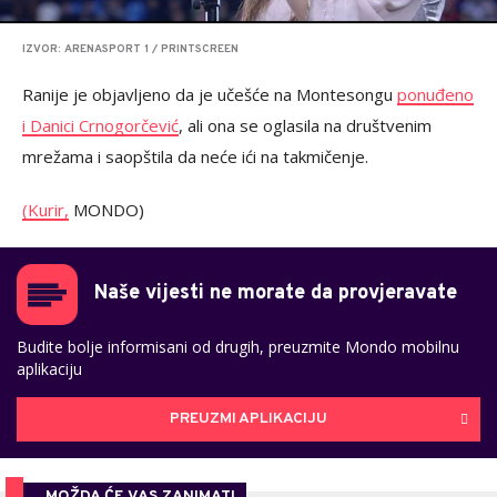
IZVOR: ARENASPORT 1 / PRINTSCREEN
Ranije je objavljeno da je učešće na Montesongu
ponuđeno
i Danici Crnogorčević
, ali ona se oglasila na društvenim
mrežama i saopštila da neće ići na takmičenje.
(Kurir,
MONDO)
Naše vijesti ne morate da provjeravate
Budite bolje informisani od drugih, preuzmite Mondo mobilnu
aplikaciju
PREUZMI APLIKACIJU
MOŽDA ĆE VAS ZANIMATI