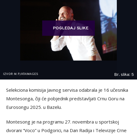
POGLEDAJ SLIKE
IZVOR: M. P./ATAIMAGES
Br. slika: 5
Selekciona komisija Javnog servisa odabrala je 16 učesnika
Montesonga, čiji će pobjednik predstavljati Crnu Goru na
Eurosongu 2025. u Bazelu.
Montesong je na programu 27. novembra u sportskoj
dvorani “Voco” u Podgorici, na Dan Radija i Televizije Crne