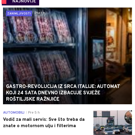
NAJNOVIJE
0
Pre 1 h
ZANIMLJIVOSTI
GASTRO-REVOLUCIJA IZ SRCA ITALIJE: AUTOMAT
KOJI 24 SATA DNEVNO IZBACUJE SVJEŽE
ROŠTILJSKE RAŽNJIĆE
0
AUTOMOBILI
Pre 5 h
|
Vodič za mali servis: Sve što treba da
znate o motornom ulju i filterima