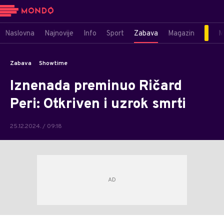
Naslovna
Najnovije
Info
Sport
Zabava
Magazin
M
Zabava
Showtime
Iznenada preminuo Ričard
Peri: Otkriven i uzrok smrti
25.12.2024. / 09:18