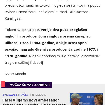
preciznošću i snažnim zvukom, ogleda se i u hitovima poput
"When I Need You" Lea Sojera i "Stand Tall" Bartona
Kamingsa.
Tokom svoje karijere,
Peri je dva puta proglašen
najboljim producentom singlova prema časopisu
Bilbord, 1977. i 1984. godine, dok je uzastopno
osvajao nagradu Gremi za producenta godine 1977. i
1978. godine
. Njegov doprinos muzici ostavio je neizbrisiv
trag u muzičkoj industriji.
Izvor: Mondo
MOŽDA ĆE VAS ZANIMATI
0
ZVIJEZDE I TRAČEVI
18.12.2024.
|
Farel Vilijams novi ambasador