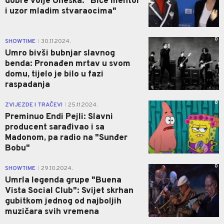
dobre volje Uneska: "Biće mentor
i uzor mladim stvaraocima"
0
SHOWTIME
30.11.2024.
|
Umro bivši bubnjar slavnog
benda: Pronađen mrtav u svom
domu, tijelo je bilo u fazi
raspadanja
0
ZVIJEZDE I TRAČEVI
25.11.2024.
|
Preminuo Endi Pejli: Slavni
producent sarađivao i sa
Madonom, pa radio na "Sunđer
Bobu"
0
SHOWTIME
29.10.2024.
|
Umrla legenda grupe "Buena
Vista Social Club": Svijet skrhan
gubitkom jednog od najboljih
muzičara svih vremena