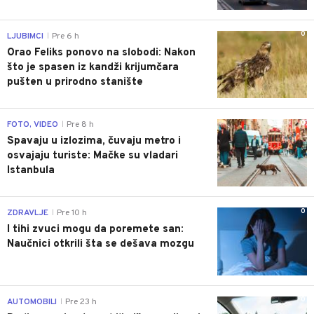
0
LJUBIMCI
Pre 6 h
|
Orao Feliks ponovo na slobodi: Nakon
što je spasen iz kandži krijumčara
pušten u prirodno stanište
0
FOTO, VIDEO
Pre 8 h
|
Spavaju u izlozima, čuvaju metro i
osvajaju turiste: Mačke su vladari
Istanbula
0
ZDRAVLJE
Pre 10 h
|
I tihi zvuci mogu da poremete san:
Naučnici otkrili šta se dešava mozgu
0
AUTOMOBILI
Pre 23 h
|