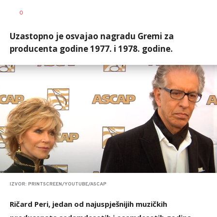
Đorđe
AUTOR
0
Milošević
Uzastopno je osvajao nagradu Gremi za
producenta godine 1977. i 1978. godine.
IZVOR: PRINTSCREEN/YOUTUBE/ASCAP
Ričard Peri, jedan od najuspješnijih muzičkih