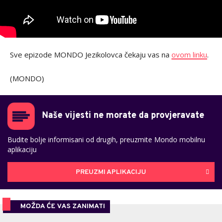
Sve epizode MONDO Jezikolovca čekaju vas na
ovom linku
.
(MONDO)
Naše vijesti ne morate da provjeravate
Budite bolje informisani od drugih, preuzmite Mondo mobilnu
aplikaciju
PREUZMI APLIKACIJU
MOŽDA ĆE VAS ZANIMATI