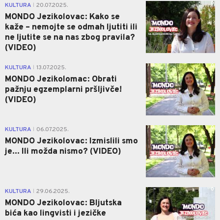
0
KULTURA
20.07.2025.
|
MONDO Jezikolovac: Kako se
kaže – nemojte se odmah ljutiti ili
ne ljutite se na nas zbog pravila?
(VIDEO)
0
KULTURA
13.07.2025.
|
MONDO Jezikolomac: Obrati
pažnju egzemplarni pršljivče!
(VIDEO)
0
KULTURA
06.07.2025.
|
MONDO Jezikolovac: Izmislili smo
je... Ili možda nismo? (VIDEO)
0
KULTURA
29.06.2025.
|
MONDO Jezikolovac: Bljutska
bića kao lingvisti i jezičke