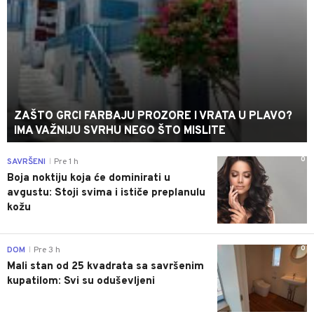
ZAŠTO GRCI FARBAJU PROZORE I VRATA U PLAVO?
IMA VAŽNIJU SVRHU NEGO ŠTO MISLITE
0
SAVRŠENI
Pre 1 h
|
Boja noktiju koja će dominirati u
avgustu: Stoji svima i ističe preplanulu
kožu
0
DOM
Pre 3 h
|
Mali stan od 25 kvadrata sa savršenim
kupatilom: Svi su oduševljeni