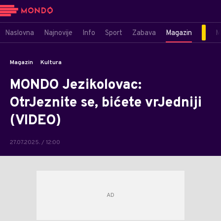
Naslovna
Najnovije
Info
Sport
Zabava
Magazin
M
Magazin
Kultura
MONDO Jezikolovac:
OtrJeznite se, bićete vrJedniji
(VIDEO)
27.07.2025. / 12:00