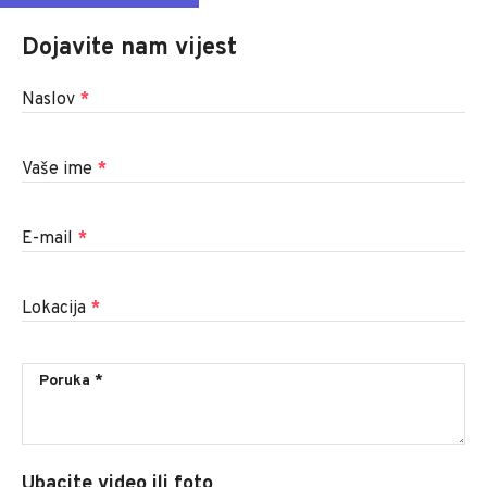
Dojavite nam vijest
Naslov
*
Vaše ime
*
E-mail
*
Lokacija
*
Ubacite video ili foto