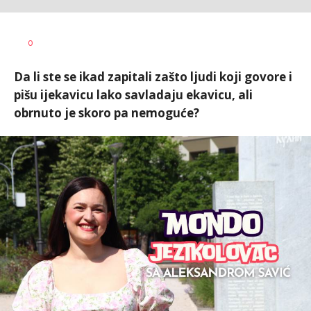
Vesna
AUTOR
0
Kerkez
Da li ste se ikad zapitali zašto ljudi koji govore i
pišu ijekavicu lako savladaju ekavicu, ali
obrnuto je skoro pa nemoguće?