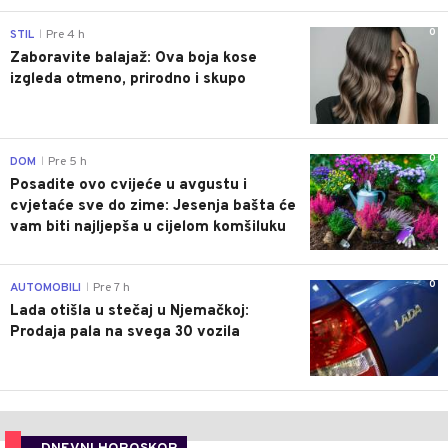
0
STIL
Pre 4 h
|
Zaboravite balajaž: Ova boja kose
izgleda otmeno, prirodno i skupo
0
DOM
Pre 5 h
|
Posadite ovo cvijeće u avgustu i
cvjetaće sve do zime: Jesenja bašta će
vam biti najljepša u cijelom komšiluku
0
AUTOMOBILI
Pre 7 h
|
Lada otišla u stečaj u Njemačkoj:
Prodaja pala na svega 30 vozila