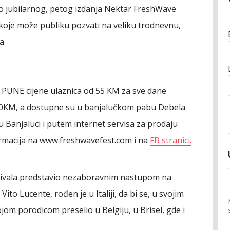
do jubilarnog, petog izdanja Nektar FreshWave
e koje može publiku pozvati na veliku trodnevnu,
a.
e PUNE cijene ulaznica od 55 KM za sve dane
 20KM, a dostupne su u banjalučkom pabu Debela
 u Banjaluci i putem internet servisa za prodaju
ormacija na www.freshwavefest.com i na
FB stranici.
stivala predstavio nezaboravnim nastupom na
 Vito Lucente, rođen je u Italiji, da bi se, u svojim
om porodicom preselio u Belgiju, u Brisel, gde i