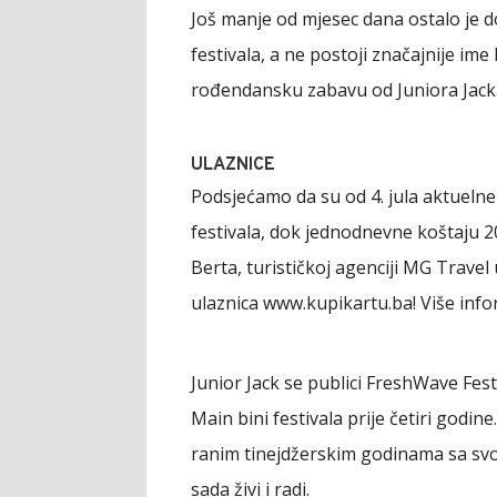
Još manje od mjesec dana ostalo je 
festivala, a ne postoji značajnije im
rođendansku zabavu od Juniora Jack
ULAZNICE
Podsjećamo da su od 4. jula aktueln
festivala, dok jednodnevne koštaju
Berta, turističkoj agenciji MG Travel
ulaznica www.kupikartu.ba! Više inf
Junior Jack se publici FreshWave Fe
Main bini festivala prije četiri godine.
ranim tinejdžerskim godinama sa svoj
sada živi i radi.