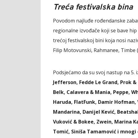
Treća festivalska bina
Povodom najluđe rođendanske zabave 
regionalne izvođače koji se bave hi
trećoj festivalskoj bini koja nosi naz
Filip Motovunski, Rahmanee, Timbe 
Podsjećamo da su svoj nastup na 5. iz
Jefferson, Fedde Le Grand, Prok & 
Belk, Calavera & Mania, Peppe, Wh
Haruda, FlatFunk, Damir Hofman, Wi
Mandarina, Danijel Kević, Beatsh
Vuković & Bokee, Zwein, Marina K
Tomić, Siniša Tamamović i mnogi 