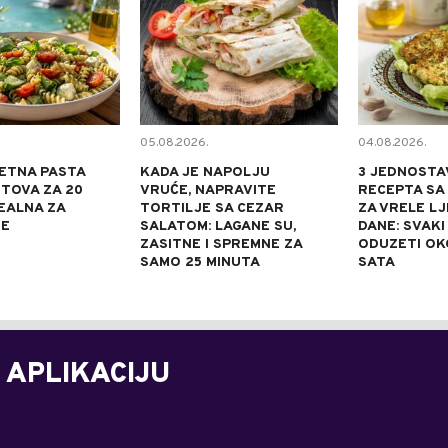
05.08.2026.
04.08.2026.
ETNA PASTA
KADA JE NAPOLJU
3 JEDNOSTA
TOVA ZA 20
VRUĆE, NAPRAVITE
RECEPTA SA
DEALNA ZA
TORTILJE SA CEZAR
ZA VRELE L
NE
SALATOM: LAGANE SU,
DANE: SVAKI
ZASITNE I SPREMNE ZA
ODUZETI OK
SAMO 25 MINUTA
SATA
 APLIKACIJU