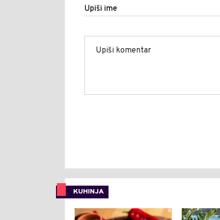
Upiši ime
KUHINJA
0