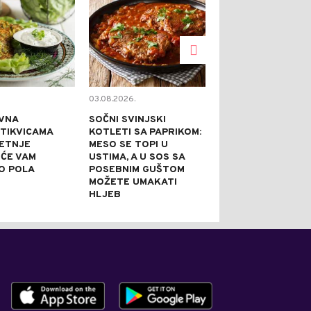
03.08.2026.
02.08.2026.
VNA
SOČNI SVINJSKI
KAPRI TORTA 
 TIKVICAMA
KOTLETI SA PAPRIKOM:
NE PEČE: IDEA
JETNJE
MESO SE TOPI U
SVEČANE PRILI
 ĆE VAM
USTIMA, A U SOS SA
PRAZNI TANJI
O POLA
POSEBNIM GUŠTOM
NAJBOLJE REĆ
MOŽETE UMAKATI
JE DOBRA
HLJEB