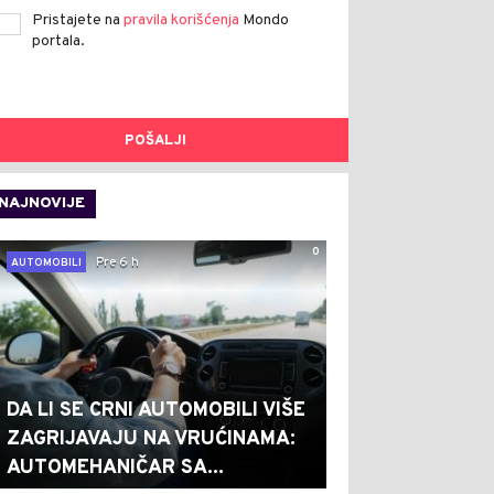
Pristajete na
pravila korišćenja
Mondo
portala.
POŠALJI
NAJNOVIJE
0
Pre 6 h
AUTOMOBILI
DA LI SE CRNI AUTOMOBILI VIŠE
ZAGRIJAVAJU NA VRUĆINAMA:
AUTOMEHANIČAR SA...