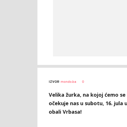
0
IZVOR
mondo.ba
Velika žurka, na kojoj ćemo se
očekuje nas u subotu, 16. jula
obali Vrbasa!