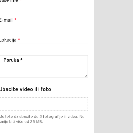
Vaše ime
*
E-mail
*
Lokacija
*
Ubacite video ili foto
Možete da ubacite do 3 fotografije ili videa. Ne
smije biti više od 25 MB.