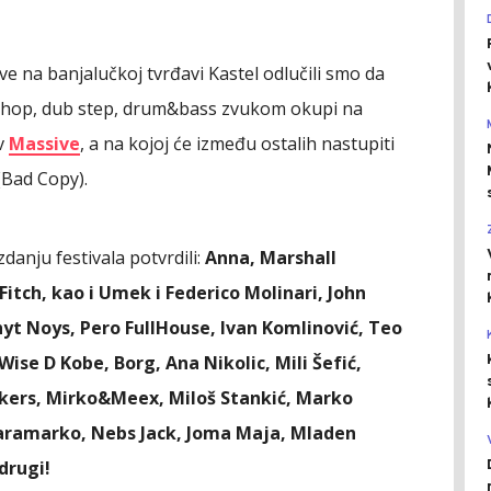
na banjalučkoj tvrđavi Kastel odlučili smo da
p hop, dub step, drum&bass zvukom okupi na
iv
Massive
, a na kojoj će između ostalih nastupiti
(Bad Copy).
danju festivala potvrdili:
Anna, Marshall
Fitch, kao i Umek i Federico Molinari, John
yt Noys, Pero FullHouse, Ivan Komlinović, Teo
se D Kobe, Borg, Ana Nikolic, Mili Šefić,
akers, Mirko&Meex, Miloš Stankić, Marko
aramarko, Nebs Jack, Joma Maja, Mladen
drugi!