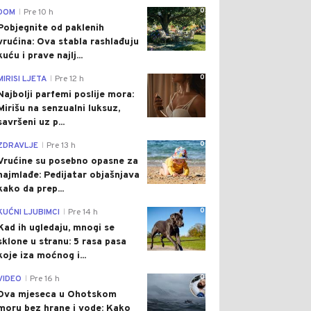
0
DOM
Pre 10 h
|
Pobjegnite od paklenih
vrućina: Ova stabla rashlađuju
kuću i prave najlj...
0
MIRISI LJETA
Pre 12 h
|
Najbolji parfemi poslije mora:
Mirišu na senzualni luksuz,
savršeni uz p...
0
ZDRAVLJE
Pre 13 h
|
Vrućine su posebno opasne za
najmlađe: Pedijatar objašnjava
kako da prep...
0
KUĆNI LJUBIMCI
Pre 14 h
|
Kad ih ugledaju, mnogi se
sklone u stranu: 5 rasa pasa
koje iza moćnog i...
0
VIDEO
Pre 16 h
|
Dva mjeseca u Ohotskom
moru bez hrane i vode: Kako