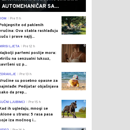
AUTOMEHANIČAR SA...
0
DOM
Pre 11 h
|
Pobjegnite od paklenih
vrućina: Ova stabla rashlađuju
kuću i prave najlj...
0
MIRISI LJETA
Pre 12 h
|
Najbolji parfemi poslije mora:
Mirišu na senzualni luksuz,
savršeni uz p...
0
ZDRAVLJE
Pre 13 h
|
Vrućine su posebno opasne za
najmlađe: Pedijatar objašnjava
kako da prep...
0
KUĆNI LJUBIMCI
Pre 15 h
|
Kad ih ugledaju, mnogi se
sklone u stranu: 5 rasa pasa
koje iza moćnog i...
0
|