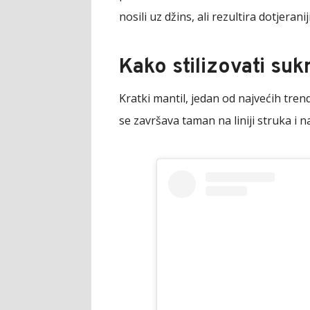
nosili uz džins, ali rezultira dotjera
Kako stilizovati suk
Kratki mantil, jedan od najvećih tre
se završava taman na liniji struka i n