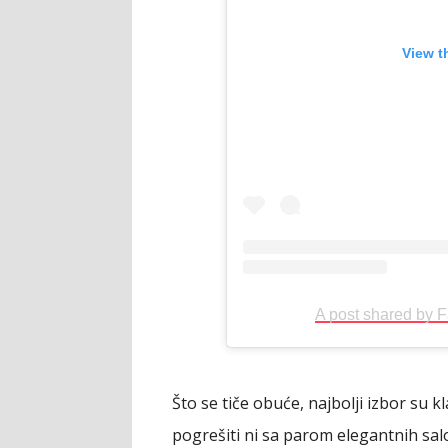
View t
A post shared by 
Što se tiče obuće, najbolji izbor su 
pogrešiti ni sa parom elegantnih salon