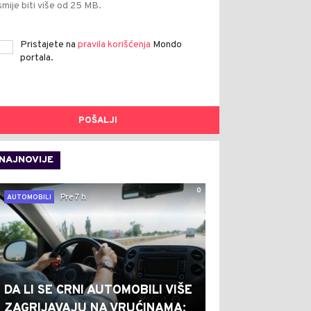
smije biti više od 25 MB.
Pristajete na
pravila korišćenja
Mondo
portala.
POŠALJI
NAJNOVIJE
0
Pre 7 h
AUTOMOBILI
DA LI SE CRNI AUTOMOBILI VIŠE
ZAGRIJAVAJU NA VRUĆINAMA: