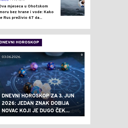
VIDEO
Pre 16 h
Dva mjeseca u Ohotskom
moru bez hrane i vode: Kako
je Rus preživio 67 da...
DNEVNI HOROSKOP
0
03.06.2026.
DNEVNI HOROSKOP ZA 3. JUN
2026: JEDAN ZNAK DOBIJA
NOVAC KOJI JE DUGO ČEK...