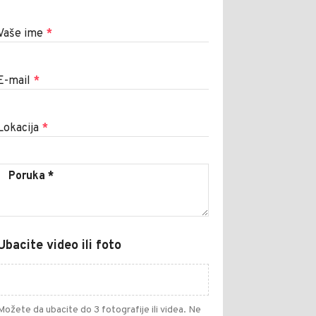
Vaše ime
*
E-mail
*
Lokacija
*
Ubacite video ili foto
Možete da ubacite do 3 fotografije ili videa. Ne