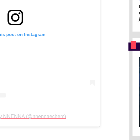
his post on Instagram
 by NNENNA (@nnennaechem)