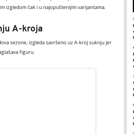
nijim izgledom čak i u najopuštenijim varijantama.
nju A-kroja
ndova sezone, izgleda savršeno uz A-kroj suknju jer
aglašava figuru.