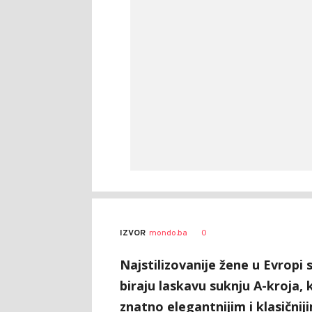
0
IZVOR
mondo.ba
Najstilizovanije žene u Evropi 
biraju laskavu suknju A-kroja, 
znatno elegantnijim i klasičnij