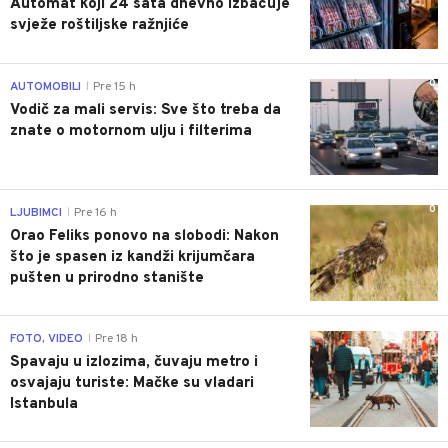
Automat koji 24 sata dnevno izbacuje
svježe roštiljske ražnjiće
0
AUTOMOBILI
Pre 15 h
|
Vodič za mali servis: Sve što treba da
znate o motornom ulju i filterima
0
LJUBIMCI
Pre 16 h
|
Orao Feliks ponovo na slobodi: Nakon
što je spasen iz kandži krijumčara
pušten u prirodno stanište
0
FOTO, VIDEO
Pre 18 h
|
Spavaju u izlozima, čuvaju metro i
osvajaju turiste: Mačke su vladari
Istanbula