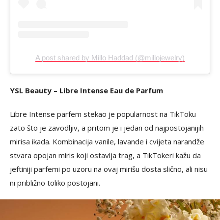
A post shared by Millo Haddad (@millojewelry)
YSL Beauty – Libre Intense Eau de Parfum
Libre Intense parfem stekao je popularnost na TikToku
zato što je zavodljiv, a pritom je i jedan od najpostojanijih
mirisa ikada. Kombinacija vanile, lavande i cvijeta narandže
stvara opojan miris koji ostavlja trag, a TikTokeri kažu da
jeftiniji parfemi po uzoru na ovaj mirišu dosta slično, ali nisu
ni približno toliko postojani.