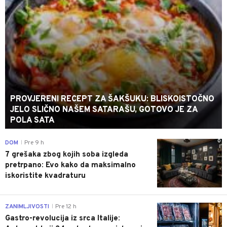
PROVJERENI RECEPT ZA ŠAKŠUKU: BLISKOISTOČNO
JELO SLIČNO NAŠEM SATARAŠU, GOTOVO JE ZA
POLA SATA
0
DOM
Pre 9 h
|
7 grešaka zbog kojih soba izgleda
pretrpano: Evo kako da maksimalno
iskoristite kvadraturu
0
ZANIMLJIVOSTI
Pre 12 h
|
Gastro-revolucija iz srca Italije: