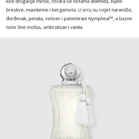
koži drugačije miriše, otvara se notama aldehida, bijele
breskve, mandarine i bergamota. U srcu su cvijet narandže,
đurđevak, petalia, vetiver i patentirani Nympheal™, a bazne
note čine mošus, ambroksan i vanila.