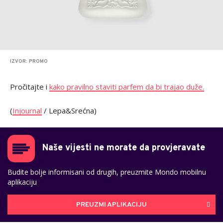
IZVOR: PROMO
Pročitajte i
kako pravilno staviti parfem da bi trajao duže.
(
Injournal
/ Lepa&Srećna)
Naše vijesti ne morate da provjeravate
Budite bolje informisani od drugih, preuzmite Mondo mobilnu
aplikaciju
PREUZMI APLIKACIJU