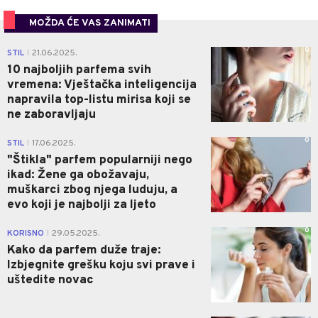
MOŽDA ĆE VAS ZANIMATI
0
STIL
21.06.2025.
|
10 najboljih parfema svih
vremena: Vještačka inteligencija
napravila top-listu mirisa koji se
ne zaboravljaju
0
STIL
17.06.2025.
|
"Štikla" parfem popularniji nego
ikad: Žene ga obožavaju,
muškarci zbog njega luduju, a
evo koji je najbolji za ljeto
0
KORISNO
29.05.2025.
|
Kako da parfem duže traje:
Izbjegnite grešku koju svi prave i
uštedite novac