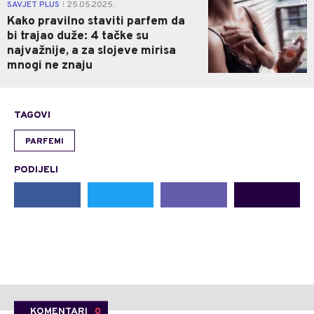
0
SAVJET PLUS
25.05.2025.
|
Kako pravilno staviti parfem da
bi trajao duže: 4 tačke su
najvažnije, a za slojeve mirisa
mnogi ne znaju
TAGOVI
PARFEMI
PODIJELI
KOMENTARI
0