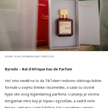
IZVOR: OLHA YEFIMOVA SHUTTERSTOCK
Byredo – Bal d’Afrique Eau de Parfum
Već smo navikli na to da TikTokeri redovno otkrivaju kultne
formule u svijetu šminke i kozmetike, a sada su stvorili
hype oko ovog legendarnog parfema. U pitanju je veoma
intrigantan miris koji je topao i egzotičan, a sadrži note
limuna, vetivera i crne ljubičice, kao i posebne i veoma