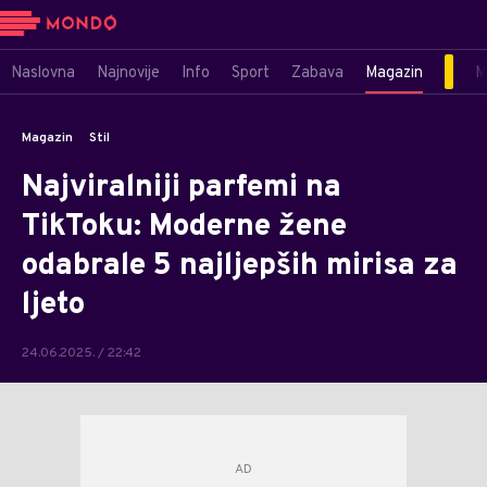
Naslovna
Najnovije
Info
Sport
Zabava
Magazin
M
Magazin
Stil
Najviralniji parfemi na
TikToku: Moderne žene
odabrale 5 najljepših mirisa za
ljeto
24.06.2025. / 22:42