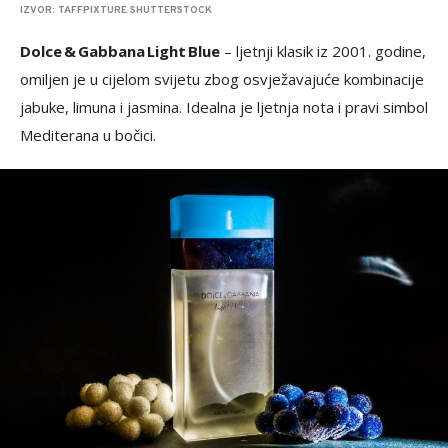
IZVOR: TAFFPIXTURE SHUTTERSTOCK
Dolce & Gabbana Light Blue
– ljetnji klasik iz 2001. godine,
omiljen je u cijelom svijetu zbog osvježavajuće kombinacije
jabuke, limuna i jasmina. Idealna je ljetnja nota i pravi simbol
Mediterana u bočici.