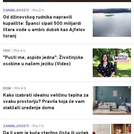
0
ZANIMLJIVOSTI
Pre 2 h
|
Od džinovskog rudnika napravili
kupalište: Španci sipali 500 milijardi
litara vode u ambis dubok kao Ajfelov
toranj
0
100!
Pre 4 h
|
"Pusti me, aspido jedna": Životinjske
osobine u našem jeziku (Video)
0
DOM
Pre 4 h
|
Kako izabrati idealnu veličinu tepiha za
svaku prostoriju? Pravila koja će vam
olakšati uređenje doma
0
ZANIMLJIVOSTI
Pre 7 h
|
Da li vam je kuća sterilno čista ili uvijek