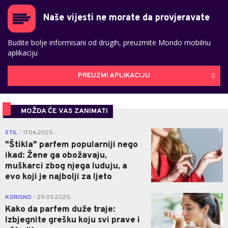
Naše vijesti ne morate da provjeravate
Budite bolje informisani od drugih, preuzmite Mondo mobilnu
aplikaciju
PREUZMI APLIKACIJU
MOŽDA ĆE VAS ZANIMATI
0
STIL
17.06.2025.
|
"Štikla" parfem popularniji nego
ikad: Žene ga obožavaju,
muškarci zbog njega luduju, a
evo koji je najbolji za ljeto
0
KORISNO
29.05.2025.
|
Kako da parfem duže traje:
Izbjegnite grešku koju svi prave i