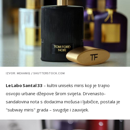
IZVOR: MEHANIQ / SHUTTERSTOCK.COM
Le Labo Santal 33
– kultni uniseks miris koji je trajno
osvojio urbane džepove širom svijeta. Drvenasto-
sandalovina nota s dodacima mošusa i ljubičice, postala je
"subway miris" grada – svugdje i zauvijek.