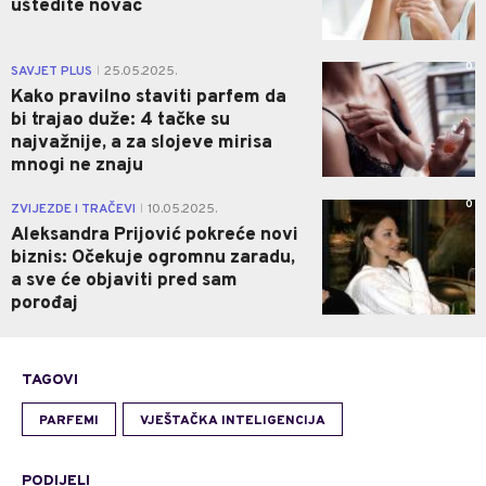
uštedite novac
0
SAVJET PLUS
25.05.2025.
|
Kako pravilno staviti parfem da
bi trajao duže: 4 tačke su
najvažnije, a za slojeve mirisa
mnogi ne znaju
0
ZVIJEZDE I TRAČEVI
10.05.2025.
|
Aleksandra Prijović pokreće novi
biznis: Očekuje ogromnu zaradu,
a sve će objaviti pred sam
porođaj
TAGOVI
PARFEMI
VJEŠTAČKA INTELIGENCIJA
PODIJELI