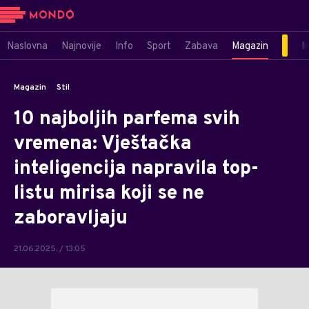
Naslovna
Najnovije
Info
Sport
Zabava
Magazin
M
Magazin
Stil
10 najboljih parfema svih
vremena: Vještačka
inteligencija napravila top-
listu mirisa koji se ne
zaboravljaju
21.06.2025. / 13:05