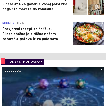
u haosu? Ovo govori o vašoj psihi više
nego što možete da zamislite
0
KUHINJA
Pre 9 h
|
Provjereni recept za šakšuku:
Bliskoistočno jelo slično našem
satarašu, gotovo je za pola sata
DNEVNI HOROSKOP
0
03.06.2026.