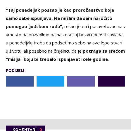
"Taj ponedeljak postao je kao proročanstvo koje
samo sebe ispunjava. Ne mislim da sam naročito
pomogao ljudskom rodu"
, rekao je on i posavetovao nas
umesto da dozvolimo da nas osećaj bezvrednosti savlada
u ponedeljak, treba da podsetimo sebe na sve lepe stvari
u životu, ali posebno na činjenicu da je
potraga za srećom
"misija" koju bi trebalo ispunjavati cele godine
.
PODIJELI
KOMENTARI
0