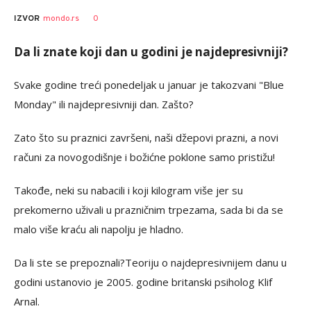
0
IZVOR
mondo.rs
Da li znate koji dan u godini je najdepresivniji?
Svake godine treći ponedeljak u januar je takozvani "Blue
Monday" ili najdepresivniji dan. Zašto?
Zato što su praznici završeni, naši džepovi prazni, a novi
računi za novogodišnje i božićne poklone samo pristižu!
Takođe, neki su nabacili i koji kilogram više jer su
prekomerno uživali u prazničnim trpezama, sada bi da se
malo više kraću ali napolju je hladno.
Da li ste se prepoznali?Teoriju o najdepresivnijem danu u
godini ustanovio je 2005. godine britanski psiholog Klif
Arnal.