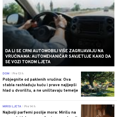
DA LI SE CRNI AUTOMOBILI VIŠE ZAGRIJAVAJU NA
VRUĆINAMA: AUTOMEHANIČAR SAVJETUJE KAKO DA
SE VOZI TOKOM LJETA
0
DOM
Pre 13 h
|
Pobjegnite od paklenih vrućina: Ova
stabla rashlađuju kuću i prave najljepši
hlad u dvorištu, a ne uništavaju temelje
0
MIRISI LJETA
Pre 14 h
|
Najbolji parfemi poslije mora: Mirišu na