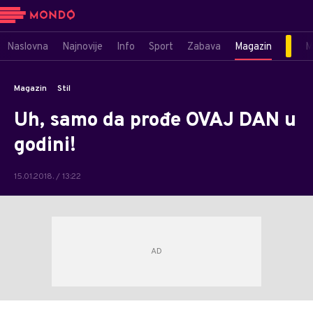
Naslovna
Najnovije
Info
Sport
Zabava
Magazin
M
Magazin
Stil
Uh, samo da prođe OVAJ DAN u
godini!
15.01.2018. / 13:22