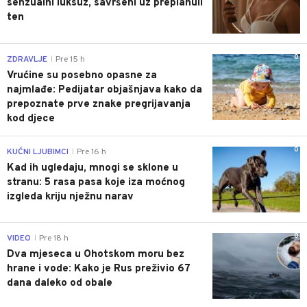
senzualni luksuz, savršeni uz preplanuli
ten
0
ZDRAVLJE
Pre 15 h
|
Vrućine su posebno opasne za
najmlađe: Pedijatar objašnjava kako da
prepoznate prve znake pregrijavanja
kod djece
0
KUĆNI LJUBIMCI
Pre 16 h
|
Kad ih ugledaju, mnogi se sklone u
stranu: 5 rasa pasa koje iza moćnog
izgleda kriju nježnu narav
0
VIDEO
Pre 18 h
|
Dva mjeseca u Ohotskom moru bez
hrane i vode: Kako je Rus preživio 67
dana daleko od obale