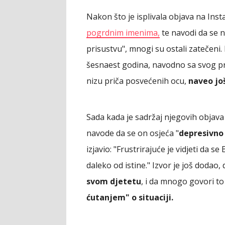
Nakon što je isplivala objava na Ins
pogrdnim imenima,
te navodi da se 
prisustvu", mnogi su ostali zatečeni. 
šesnaest godina, navodno sa svog pri
nizu priča posvećenih ocu,
naveo još
Sada kada je sadržaj njegovih objava
navode da se on osjeća "
depresivno
izjavio: "Frustrirajuće je vidjeti da s
daleko od istine." Izvor je još dodao,
svom djetetu
, i da mnogo govori to
ćutanjem" o situaciji.