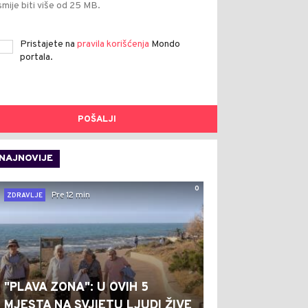
smije biti više od 25 MB.
Pristajete na
pravila korišćenja
Mondo
portala.
POŠALJI
NAJNOVIJE
0
Pre 12 min
ZDRAVLJE
"PLAVA ZONA": U OVIH 5
MJESTA NA SVJIETU LJUDI ŽIVE