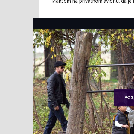
Maksom na privatnom avionu, da je 
POG