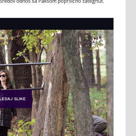
Bredov odnos sa Paksom poprilično zategnut.
LEDAJ SLIKE