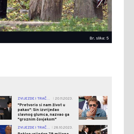
Br. slika: 5
0
1
ZVIJEZDE I TRAČEVI
20.11.2023.
|
"Pretvorio si nam život u
pakao": Sin izvrijeđao
slavnog glumca, nazvao ga
"groznim čovjekom"
0
0
ZVIJEZDE I TRAČEVI
28.10.2023.
|