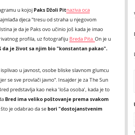
tagramu u kojoj
Paks Džoli Pit
naziva oca
najmlađa djeca "tresu od straha u njegovom
Istina je da je Paks ovo učinio još kada je imao
vatnog profila, uz fotografiju
Breda Pita.
On je u
 da je život sa njim bio "konstantan pakao".
 isplivao u javnost, osobe bliske slavnom glumcu
jer se sve provlači javno". Insajder je za The Sun
e Bred predstavlja kao neka 'loša osoba', kada je to
 da
Bred ima veliko poštovanje prema svakom
 što je odabrao da se
bori "dostojanstvenim