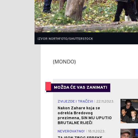
IZVOR: NORTHFOTO/SHUTTERSTOCK
(MONDO)
MOŽDA ĆE VAS ZANIMATI
ZVIJEZDE I TRAČEVI
22.11.2023.
|
Nakon Zahare koja se
odrekla Bredovog
prezimena, SIN MU UPUTIO
BRUTALNE RIJEČI
NEVEROVATNO!
18.11.2023.
|