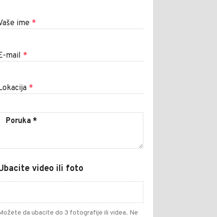
Vaše ime
*
E-mail
*
Lokacija
*
Ubacite video ili foto
Možete da ubacite do 3 fotografije ili videa. Ne