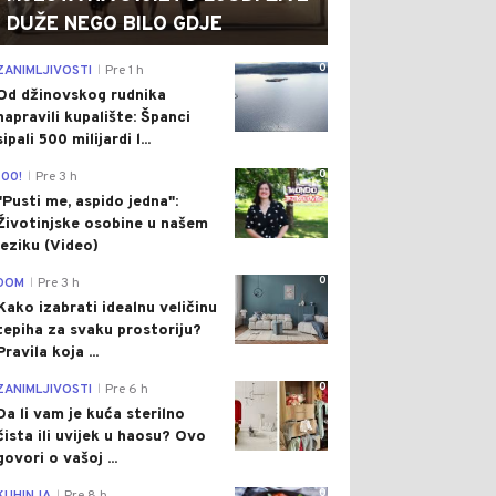
DUŽE NEGO BILO GDJE
0
ZANIMLJIVOSTI
Pre 1 h
|
Od džinovskog rudnika
napravili kupalište: Španci
sipali 500 milijardi l...
0
100!
Pre 3 h
|
"Pusti me, aspido jedna":
Životinjske osobine u našem
jeziku (Video)
0
DOM
Pre 3 h
|
Kako izabrati idealnu veličinu
tepiha za svaku prostoriju?
Pravila koja ...
0
ZANIMLJIVOSTI
Pre 6 h
|
Da li vam je kuća sterilno
čista ili uvijek u haosu? Ovo
govori o vašoj ...
0
|