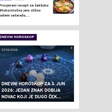
KUHINJA
Pre 8 h
Provjereni recept za šakšuku:
Bliskoistočno jelo slično
našem satarašu, ...
DNEVNI HOROSKOP
0
03.06.2026.
DNEVNI HOROSKOP ZA 3. JUN
2026: JEDAN ZNAK DOBIJA
NOVAC KOJI JE DUGO ČEK...