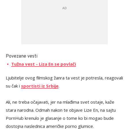
Povezane vesti
Tužna vest - Liza En se povlači
Ljubitelje ovog filmskog žanra ta vest je potresla, reagovali
su čak i
sportisti iz Srbije
.
Ali, ne treba očajavati, jer na mlađima svet ostaje, kaže
stara narodna. Odmah nakon te objave Lize En, na sajtu
PornHub krenulo je glasanje o tome ko bi mogao bude
dostojna naslednica američke porno glumice.