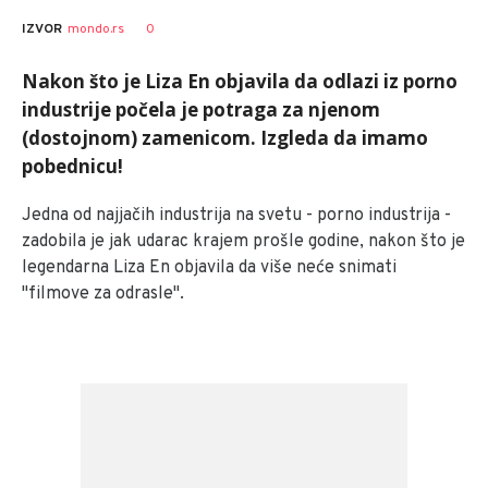
0
IZVOR
mondo.rs
Nakon što je Liza En objavila da odlazi iz porno
industrije počela je potraga za njenom
(dostojnom) zamenicom. Izgleda da imamo
pobednicu!
Jedna od najjačih industrija na svetu - porno industrija -
zadobila je jak udarac krajem prošle godine, nakon što je
legendarna Liza En objavila da više neće snimati
"filmove za odrasle".