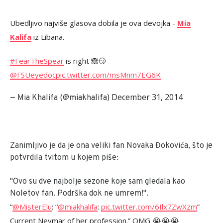
Ubedljivo najviše glasova dobila je ova devojka -
Mia
Kalifa
iz Libana.
#FearTheSpear
is right 🙈😏
@FSUeyedoc
pic.twitter.com/msMnm7EG6K
December 31, 2014
— Mia Khalifa (@miakhalifa)
Zanimljivo je da je ona veliki fan Novaka Đokovića, što je
potvrdila tvitom u kojem piše:
"Ovo su dve najbolje sezone koje sam gledala kao
Noletov fan. Podrška dok ne umrem!".
“
@MisterElu
: “
@miakhalifa
:
pic.twitter.com/6Ilx7ZwXzm
”
Current Neymar of her profession.” OMG 😭😭😭