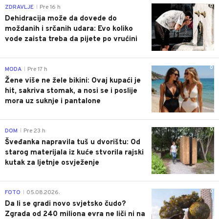
0
ZDRAVLJE
Pre 16 h
|
Dehidracija može da dovede do
moždanih i srčanih udara: Evo koliko
vode zaista treba da pijete po vrućini
0
MODA
Pre 17 h
|
Žene više ne žele bikini: Ovaj kupaći je
hit, sakriva stomak, a nosi se i poslije
mora uz suknje i pantalone
0
DOM
Pre 23 h
|
Šveđanka napravila tuš u dvorištu: Od
starog materijala iz kuće stvorila rajski
kutak za ljetnje osvježenje
0
FOTO
05.08.2026.
|
Da li se gradi novo svjetsko čudo?
Zgrada od 240 miliona evra ne liči ni na