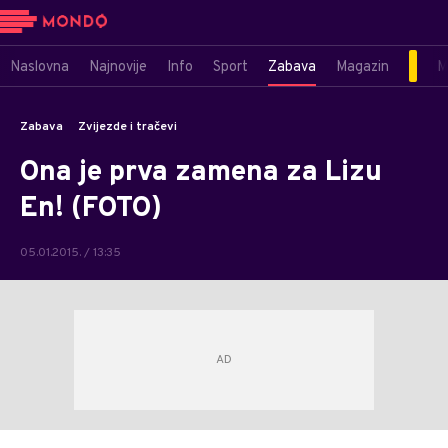
Naslovna
Najnovije
Info
Sport
Zabava
Magazin
M
Zabava
Zvijezde i tračevi
Ona je prva zamena za Lizu
En! (FOTO)
05.01.2015. / 13:35