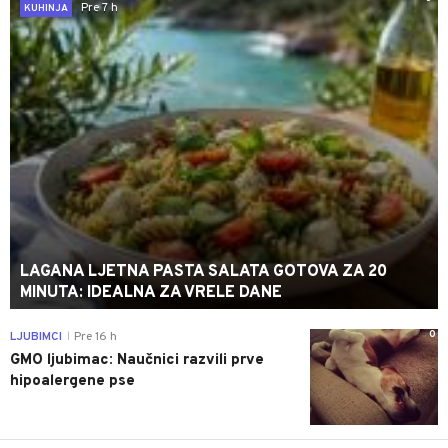
Pre 7 h
KUHINJA
LAGANA LJETNA PASTA SALATA GOTOVA ZA 20
MINUTA: IDEALNA ZA VRELE DANE
0
LJUBIMCI
Pre 16 h
|
GMO ljubimac: Naučnici razvili prve
hipoalergene pse