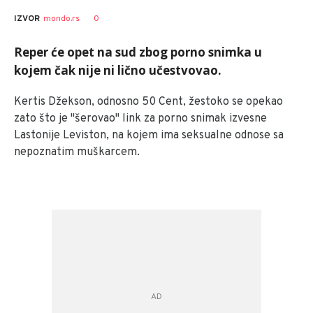
0
IZVOR
mondo.rs
Reper će opet na sud zbog porno snimka u
kojem čak nije ni lično učestvovao.
Kertis Džekson, odnosno 50 Cent, žestoko se opekao
zato što je "šerovao" link za porno snimak izvesne
Lastonije Leviston, na kojem ima seksualne odnose sa
nepoznatim muškarcem.