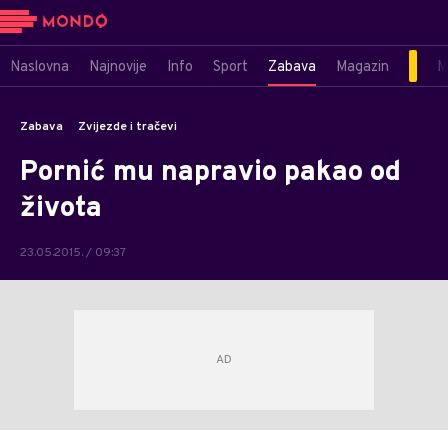
Naslovna
Najnovije
Info
Sport
Zabava
Magazin
M
Zabava
Zvijezde i tračevi
Pornić mu napravio pakao od
života
23.05.2015. / 09:37