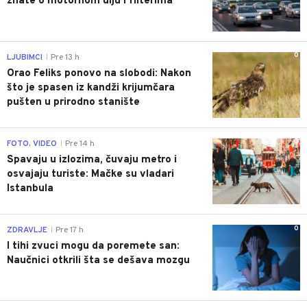
znate o motornom ulju i filterima
0
LJUBIMCI
Pre 13 h
|
Orao Feliks ponovo na slobodi: Nakon
što je spasen iz kandži krijumčara
pušten u prirodno stanište
0
FOTO, VIDEO
Pre 14 h
|
Spavaju u izlozima, čuvaju metro i
osvajaju turiste: Mačke su vladari
Istanbula
0
ZDRAVLJE
Pre 17 h
|
I tihi zvuci mogu da poremete san:
Naučnici otkrili šta se dešava mozgu