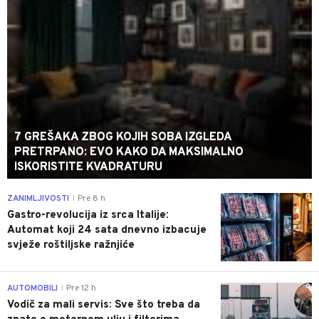
7 GREŠAKA ZBOG KOJIH SOBA IZGLEDA
PRETRPANO: EVO KAKO DA MAKSIMALNO
ISKORISTITE KVADRATURU
0
ZANIMLJIVOSTI
Pre 8 h
|
Gastro-revolucija iz srca Italije:
Automat koji 24 sata dnevno izbacuje
svježe roštiljske ražnjiće
0
AUTOMOBILI
Pre 12 h
|
Vodič za mali servis: Sve što treba da