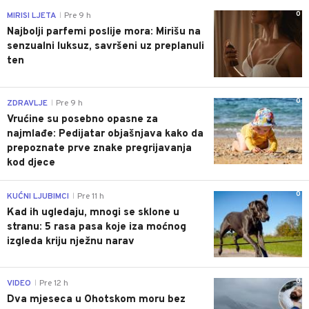
0
MIRISI LJETA
Pre 9 h
|
Najbolji parfemi poslije mora: Mirišu na
senzualni luksuz, savršeni uz preplanuli
ten
0
ZDRAVLJE
Pre 9 h
|
Vrućine su posebno opasne za
najmlađe: Pedijatar objašnjava kako da
prepoznate prve znake pregrijavanja
kod djece
0
KUĆNI LJUBIMCI
Pre 11 h
|
Kad ih ugledaju, mnogi se sklone u
stranu: 5 rasa pasa koje iza moćnog
izgleda kriju nježnu narav
0
VIDEO
Pre 12 h
|
Dva mjeseca u Ohotskom moru bez