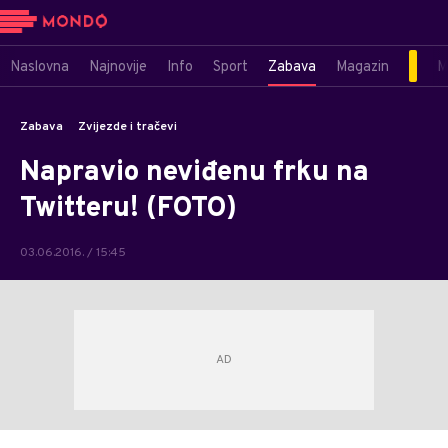
Naslovna
Najnovije
Info
Sport
Zabava
Magazin
M
Zabava
Zvijezde i tračevi
Napravio neviđenu frku na
Twitteru! (FOTO)
03.06.2016. / 15:45