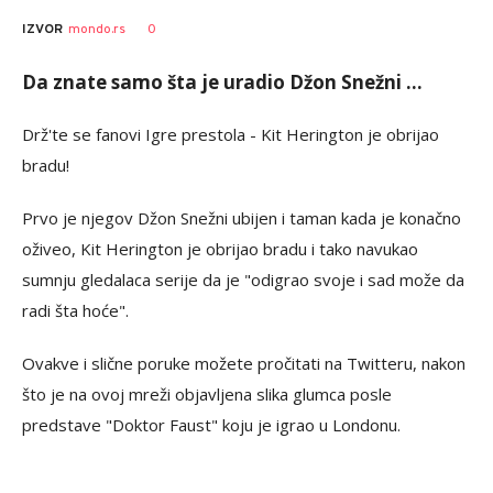
0
IZVOR
mondo.rs
Da znate samo šta je uradio Džon Snežni ...
Drž'te se fanovi Igre prestola - Kit Herington je obrijao
bradu!
Prvo je njegov Džon Snežni ubijen i taman kada je konačno
oživeo, Kit Herington je obrijao bradu i tako navukao
sumnju gledalaca serije da je "odigrao svoje i sad može da
radi šta hoće".
Ovakve i slične poruke možete pročitati na Twitteru, nakon
što je na ovoj mreži objavljena slika glumca posle
predstave "Doktor Faust" koju je igrao u Londonu.