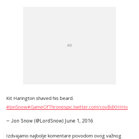
Kit Harington shaved his beard.
#JonSnow
#GameOfThrones
pic.twitter.com/covBdXHIHo
June 1, 2016
— Jon Snow (@LordSnow)
Izdvajamo najbolje komentare povodom ovog važnog