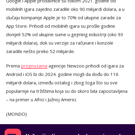
Google i Apple prodavnice su tokom 2021. godine od
mobilnih igara zajedno zaradile oko 90 milijardi dolara, a u
slučaju kompanije Apple je to 70% od ukupne zarade za
App Store. Prihodi od mobilnih igara su prošle godine
donijeli 52% od ukupne sume u gejming industriji (oko 93
milijardi dolara), dok su verzije za računare i konzole
zaradile nešto preko 52 milijarde.
Prema
prognozama
agencije Newzoo prihodi od igara za
Android i iOS bi do 2024. godine mogli da dođu do 116
milijardi dolara, između ostalog i zbog toga što su sve
popularnije na tržištima koja su do skoro bila zapostavljena
– na primer u Africi i Južnoj Americi.
(MONDO)