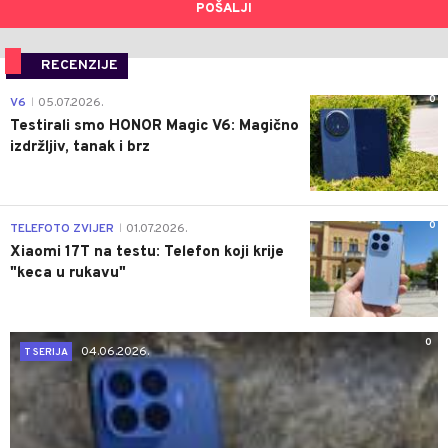
POŠALJI
RECENZIJE
0
V6
05.07.2026.
|
Testirali smo HONOR Magic V6: Magično
izdržljiv, tanak i brz
0
TELEFOTO ZVIJER
01.07.2026.
|
Xiaomi 17T na testu: Telefon koji krije
"keca u rukavu"
0
04.06.2026.
T SERIJA