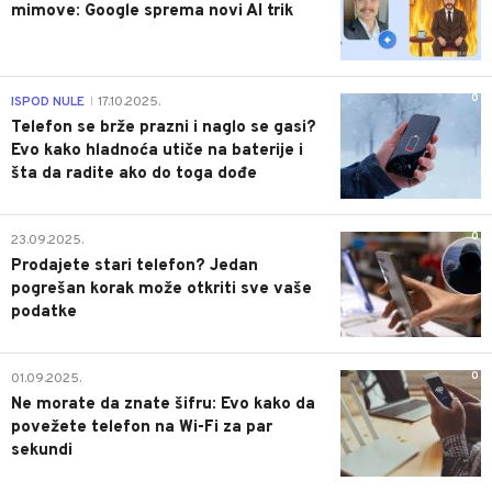
mimove: Google sprema novi AI trik
0
ISPOD NULE
17.10.2025.
|
Telefon se brže prazni i naglo se gasi?
Evo kako hladnoća utiče na baterije i
šta da radite ako do toga dođe
0
23.09.2025.
Prodajete stari telefon? Jedan
pogrešan korak može otkriti sve vaše
podatke
0
01.09.2025.
Ne morate da znate šifru: Evo kako da
povežete telefon na Wi-Fi za par
sekundi