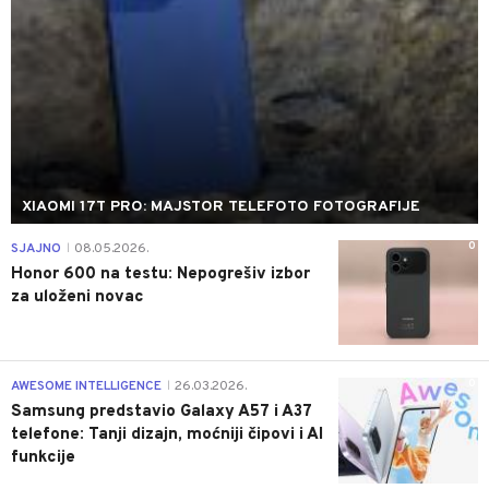
XIAOMI 17T PRO: MAJSTOR TELEFOTO FOTOGRAFIJE
0
SJAJNO
08.05.2026.
|
Honor 600 na testu: Nepogrešiv izbor
za uloženi novac
0
AWESOME INTELLIGENCE
26.03.2026.
|
Samsung predstavio Galaxy A57 i A37
telefone: Tanji dizajn, moćniji čipovi i AI
funkcije