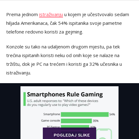
Prema jednom
istraživanju
u kojem je učestvovalo sedam
hiljada Amerikanaca, čak 54% ispitanika svoje pametne
telefone redovno koristi za gejming.
Konzole su tako na udaljenom drugom mjestu, pa tek
trećina ispitanih koristi neku od onih koje se nalaze na
tržištu, dok je PC na trećem i koristi ga 32% učesnika u
istraživanju.
POGLEDAJ SLIKE