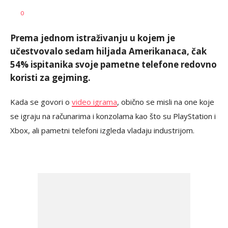
Vesna
AUTOR
0
Kerkez
Prema jednom istraživanju u kojem je
učestvovalo sedam hiljada Amerikanaca, čak
54% ispitanika svoje pametne telefone redovno
koristi za gejming.
Kada se govori o
video igrama
, obično se misli na one koje
se igraju na računarima i konzolama kao što su PlayStation i
Xbox, ali pametni telefoni izgleda vladaju industrijom.