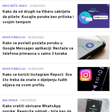
0
NIKO NEĆE ZNATI
21.08.2025.
|
Kako da od drugih na Viberu sakrijete
da pišete: Kucajte poruke bez pritiska i
svojim tempom
0
NOVA FUNKCIJA
18.08.2025.
|
Kako se povlači poslata poruku u
Google Messages aplikaciji: Nestaće sa
telefona primaoca u samo 3 koraka
0
NOVA FUNKCIJA
14.08.2025.
|
Kako se koristi Instagram Repost: Sve
što treba da znate o dijeljenju tuđih
objava na svom profilu
0
IMA SPASA
09.07.2025.
|
Kako vratiti obrisane WhatsApp
poruke: Reagujte odmah - biće kao da