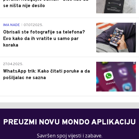
se ništa nije desilo
0
IMA NADE
07.07.2025.
|
Obrisali ste fotografije sa telefona?
Evo kako da ih vratite u samo par
koraka
0
27.04.2025.
WhatsApp trik: Kako čitati poruke a da
pošiljalac ne sazna
PREUZMI NOVU MONDO APLIKACIJU
Savršen spoj vijesti i zabave.