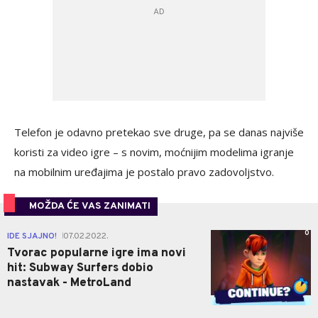
Telefon je odavno pretekao sve druge, pa se danas najviše
koristi za video igre – s novim, moćnijim modelima igranje
na mobilnim uređajima je postalo pravo zadovoljstvo.
MOŽDA ĆE VAS ZANIMATI
0
IDE SJAJNO!
07.02.2022.
|
Tvorac popularne igre ima novi
hit: Subway Surfers dobio
nastavak - MetroLand