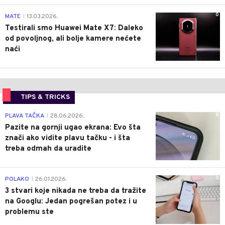
0
MATE
13.03.2026.
|
Testirali smo Huawei Mate X7: Daleko
od povoljnog, ali bolje kamere nećete
naći
TIPS & TRICKS
0
PLAVA TAČKA
28.06.2026.
|
Pazite na gornji ugao ekrana: Evo šta
znači ako vidite plavu tačku - i šta
treba odmah da uradite
0
POLAKO
26.01.2026.
|
3 stvari koje nikada ne treba da tražite
na Googlu: Jedan pogrešan potez i u
problemu ste