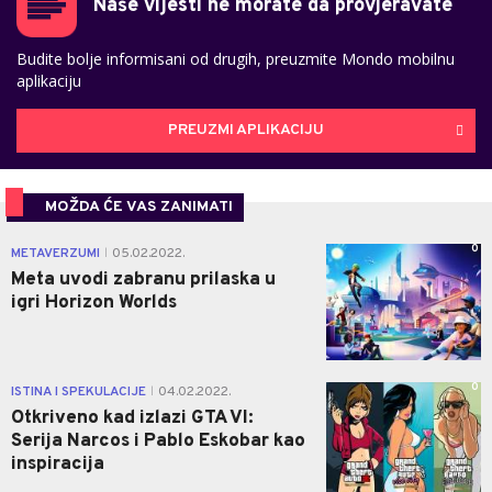
Naše vijesti ne morate da provjeravate
Budite bolje informisani od drugih, preuzmite Mondo mobilnu
aplikaciju
PREUZMI APLIKACIJU
MOŽDA ĆE VAS ZANIMATI
0
METAVERZUMI
05.02.2022.
|
Meta uvodi zabranu prilaska u
igri Horizon Worlds
0
ISTINA I SPEKULACIJE
04.02.2022.
|
Otkriveno kad izlazi GTA VI:
Serija Narcos i Pablo Eskobar kao
inspiracija