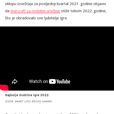
sklopu izveštaja za posljednji kvartal 2021. godine objavio
da
Warcraft za mobilne uređaje
stiže tokom 2022. godine,
što je obradovalo sve ljubitelje igre.
Najbolje mobilne igre 2022.
IZVOR: SMART LIFE/ @ECHO GAMING