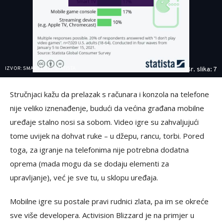
IZVOR: SMART LIFE/ STATISTA
Br. slika: 7
Stručnjaci kažu da prelazak s računara i konzola na telefone
nije veliko iznenađenje, budući da većina građana mobilne
uređaje stalno nosi sa sobom. Video igre su zahvaljujući
tome uvijek na dohvat ruke – u džepu, rancu, torbi. Pored
toga, za igranje na telefonima nije potrebna dodatna
oprema (mada mogu da se dodaju elementi za
upravljanje), već je sve tu, u sklopu uređaja.
Mobilne igre su postale pravi rudnici zlata, pa im se okreće
sve više developera. Activision Blizzard je na primjer u