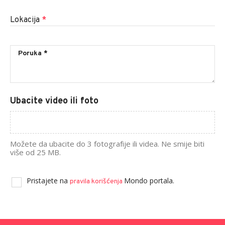
Lokacija
*
Ubacite video ili foto
Možete da ubacite do 3 fotografije ili videa. Ne smije biti
više od 25 MB.
Pristajete na
Mondo portala.
pravila korišćenja