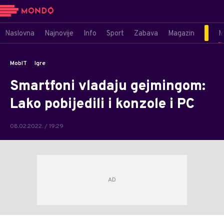
Naslovna
Najnovije
Info
Sport
Zabava
Magazin
M
MobIT
Igre
Smartfoni vladaju gejmingom:
Lako pobijedili i konzole i PC
08.02.2022. / 19:29