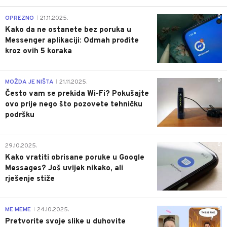
0
OPREZNO
21.11.2025.
|
Kako da ne ostanete bez poruka u
Messenger aplikaciji: Odmah prođite
kroz ovih 5 koraka
0
MOŽDA JE NIŠTA
21.11.2025.
|
Često vam se prekida Wi-Fi? Pokušajte
ovo prije nego što pozovete tehničku
podršku
0
29.10.2025.
Kako vratiti obrisane poruke u Google
Messages? Još uvijek nikako, ali
rješenje stiže
0
ME MEME
24.10.2025.
|
Pretvorite svoje slike u duhovite