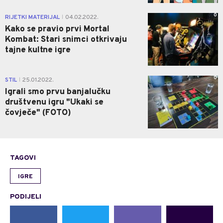
0
RIJETKI MATERIJAL
04.02.2022.
|
Kako se pravio prvi Mortal
Kombat: Stari snimci otkrivaju
tajne kultne igre
0
STIL
25.01.2022.
|
Igrali smo prvu banjalučku
društvenu igru "Ukaki se
čovječe" (FOTO)
TAGOVI
IGRE
PODIJELI