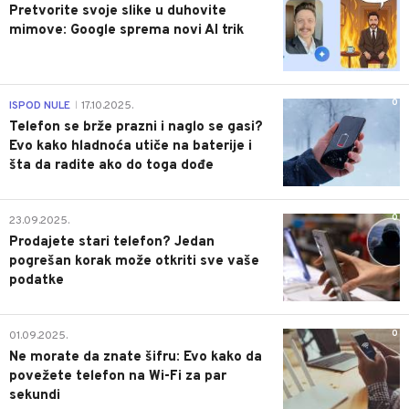
Pretvorite svoje slike u duhovite
mimove: Google sprema novi AI trik
0
ISPOD NULE
17.10.2025.
|
Telefon se brže prazni i naglo se gasi?
Evo kako hladnoća utiče na baterije i
šta da radite ako do toga dođe
0
23.09.2025.
Prodajete stari telefon? Jedan
pogrešan korak može otkriti sve vaše
podatke
0
01.09.2025.
Ne morate da znate šifru: Evo kako da
povežete telefon na Wi-Fi za par
sekundi