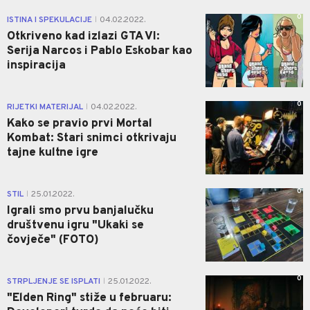
0
ISTINA I SPEKULACIJE
04.02.2022.
|
Otkriveno kad izlazi GTA VI:
Serija Narcos i Pablo Eskobar kao
inspiracija
0
RIJETKI MATERIJAL
04.02.2022.
|
Kako se pravio prvi Mortal
Kombat: Stari snimci otkrivaju
tajne kultne igre
0
STIL
25.01.2022.
|
Igrali smo prvu banjalučku
društvenu igru "Ukaki se
čovječe" (FOTO)
0
STRPLJENJE SE ISPLATI
25.01.2022.
|
"Elden Ring" stiže u februaru: