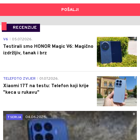
POŠALJI
RECENZIJE
0
V6
05.07.2026.
|
Testirali smo HONOR Magic V6: Magično
izdržljiv, tanak i brz
0
TELEFOTO ZVIJER
01.07.2026.
|
Xiaomi 17T na testu: Telefon koji krije
"keca u rukavu"
0
04.06.2026.
T SERIJA