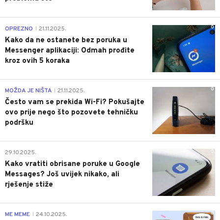
0
OPREZNO
21.11.2025.
|
Kako da ne ostanete bez poruka u
Messenger aplikaciji: Odmah prođite
kroz ovih 5 koraka
0
MOŽDA JE NIŠTA
21.11.2025.
|
Često vam se prekida Wi-Fi? Pokušajte
ovo prije nego što pozovete tehničku
podršku
0
29.10.2025.
Kako vratiti obrisane poruke u Google
Messages? Još uvijek nikako, ali
rješenje stiže
0
ME MEME
24.10.2025.
|