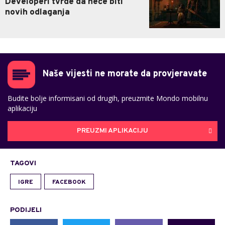
Developeri tvrde da neće biti
novih odlaganja
Naše vijesti ne morate da provjeravate
Budite bolje informisani od drugih, preuzmite Mondo mobilnu
aplikaciju
PREUZMI APLIKACIJU
TAGOVI
IGRE
FACEBOOK
PODIJELI