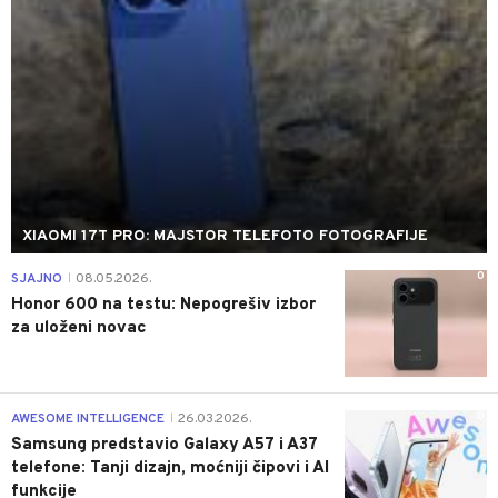
XIAOMI 17T PRO: MAJSTOR TELEFOTO FOTOGRAFIJE
0
SJAJNO
08.05.2026.
|
Honor 600 na testu: Nepogrešiv izbor
za uloženi novac
0
AWESOME INTELLIGENCE
26.03.2026.
|
Samsung predstavio Galaxy A57 i A37
telefone: Tanji dizajn, moćniji čipovi i AI
funkcije