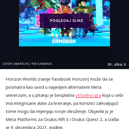
POGLEDAJ SLIKE
IZVOR: SMARTLIFE / THE SANDBOX
Br. slika: 6
Horizon Worlds (ranije Facebook Horizon) može da se
posmatra kao uvod u najavljeni alternativni Meta
univerzum, a u pitanju je besplatna
virtuelna igra
koja u sebi
ima integrisane alate za kreiranje, pa korisnici zahvaljujući
tome mogu da mijenjaju svoje okruženje. Objavila ju je
Meta Platforms za Oculus Rift S i Oculus Quest 2, a izašla
je 9. decembra 2021. godine.