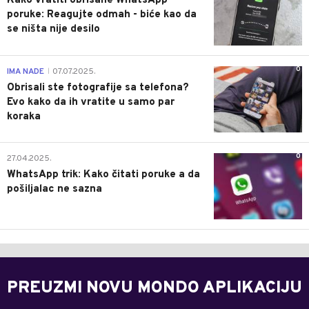
Kako vratiti obrisane WhatsApp
poruke: Reagujte odmah - biće kao da
se ništa nije desilo
0
IMA NADE
07.07.2025.
|
Obrisali ste fotografije sa telefona?
Evo kako da ih vratite u samo par
koraka
0
27.04.2025.
WhatsApp trik: Kako čitati poruke a da
pošiljalac ne sazna
PREUZMI NOVU MONDO APLIKACIJU