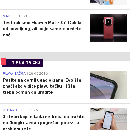
0
MATE
13.03.2026.
|
Testirali smo Huawei Mate X7: Daleko
od povoljnog, ali bolje kamere nećete
naći
TIPS & TRICKS
0
PLAVA TAČKA
28.06.2026.
|
Pazite na gornji ugao ekrana: Evo šta
znači ako vidite plavu tačku - i šta
treba odmah da uradite
0
POLAKO
26.01.2026.
|
3 stvari koje nikada ne treba da tražite
na Googlu: Jedan pogrešan potez i u
problemu ste