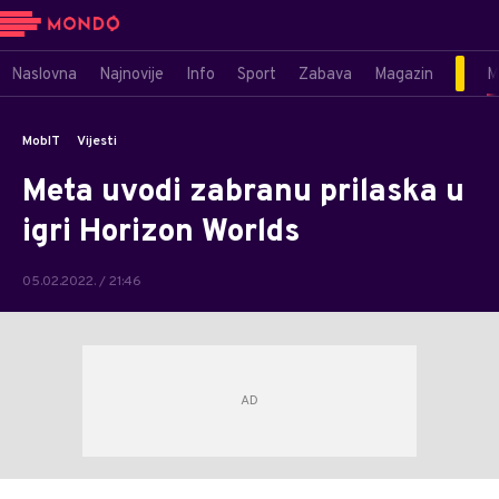
Naslovna
Najnovije
Info
Sport
Zabava
Magazin
M
MobIT
Vijesti
Meta uvodi zabranu prilaska u
igri Horizon Worlds
05.02.2022. / 21:46