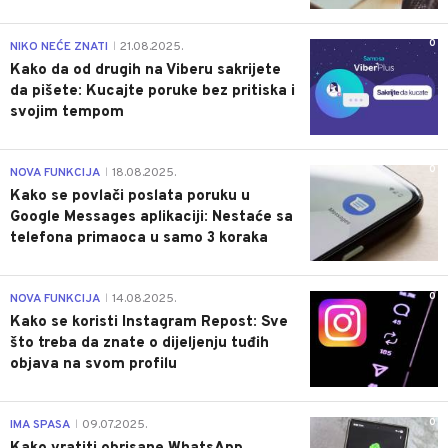
0
NIKO NEĆE ZNATI
21.08.2025.
|
Kako da od drugih na Viberu sakrijete
da pišete: Kucajte poruke bez pritiska i
svojim tempom
0
NOVA FUNKCIJA
18.08.2025.
|
Kako se povlači poslata poruku u
Google Messages aplikaciji: Nestaće sa
telefona primaoca u samo 3 koraka
0
NOVA FUNKCIJA
14.08.2025.
|
Kako se koristi Instagram Repost: Sve
što treba da znate o dijeljenju tuđih
objava na svom profilu
0
IMA SPASA
09.07.2025.
|