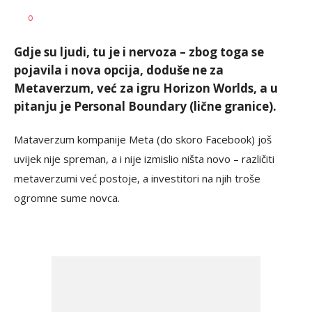
Vesna
AUTOR
0
Kerkez
Gdje su ljudi, tu je i nervoza – zbog toga se
pojavila i nova opcija, doduše ne za
Metaverzum, već za igru Horizon Worlds, a u
pitanju je Personal Boundary (lične granice).
Mataverzum kompanije Meta (do skoro Facebook) još
uvijek nije spreman, a i nije izmislio ništa novo – različiti
metaverzumi već postoje, a investitori na njih troše
ogromne sume novca.