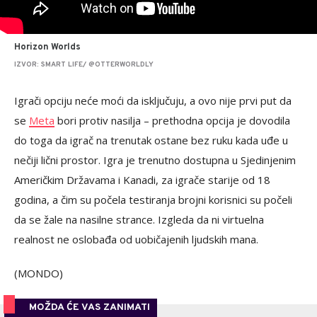
Horizon Worlds
IZVOR: SMART LIFE/ @OTTERWORLDLY
Igrači opciju neće moći da isključuju, a ovo nije prvi put da
se
Meta
bori protiv nasilja – prethodna opcija je dovodila
do toga da igrač na trenutak ostane bez ruku kada uđe u
nečiji lični prostor. Igra je trenutno dostupna u Sjedinjenim
Američkim Državama i Kanadi, za igrače starije od 18
godina, a čim su počela testiranja brojni korisnici su počeli
da se žale na nasilne strance. Izgleda da ni virtuelna
realnost ne oslobađa od uobičajenih ljudskih mana.
(MONDO)
MOŽDA ĆE VAS ZANIMATI