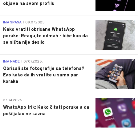
objava na svom profilu
0
IMA SPASA
09.07.2025.
|
Kako vratiti obrisane WhatsApp
poruke: Reagujte odmah - biće kao da
se ništa nije desilo
0
IMA NADE
07.07.2025.
|
Obrisali ste fotografije sa telefona?
Evo kako da ih vratite u samo par
koraka
0
27.04.2025.
WhatsApp trik: Kako čitati poruke a da
pošiljalac ne sazna