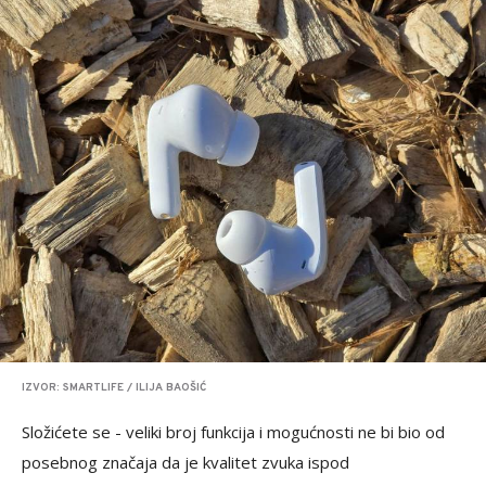
IZVOR: SMARTLIFE / ILIJA BAOŠIĆ
Složićete se - veliki broj funkcija i mogućnosti ne bi bio od
posebnog značaja da je kvalitet zvuka ispod