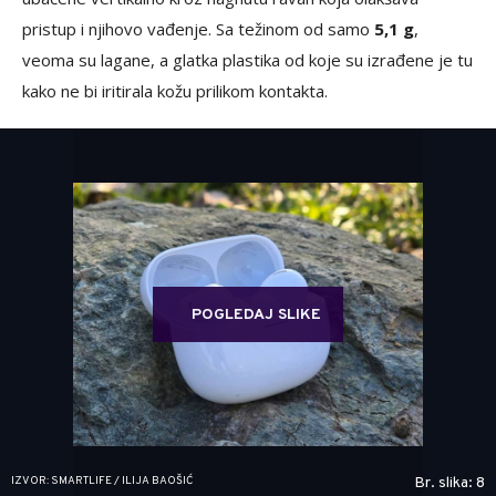
pristup i njihovo vađenje. Sa težinom od samo
5,1 g
,
veoma su lagane, a glatka plastika od koje su izrađene je tu
kako ne bi iritirala kožu prilikom kontakta.
POGLEDAJ SLIKE
IZVOR: SMARTLIFE / ILIJA BAOŠIĆ
Br. slika: 8