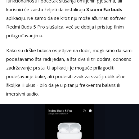
funkcionalnosti i početak slušanja omiljenih pjesama, ali
korisnici će zaista željeti da instaliraju
Xiaomi Earbuds
aplikaciju. Ne samo da se kroz nju može ažurirati softver
Redmi Buds 5 Pro slušalica, već se dobija i pristup finim
prilagođavanjima.
Kako su drške bubica osjetljive na dodir, mogli smo da sami
podešavamo šta radi jedan, a šta dva ili tri dodira, odnosno
zadržavanje prsta. U aplikaciji je moguće prilagoditi
podešavanje buke, ali i podesiti zvuk za svačiji oblik ušne
školjke ili ukus - bilo da je u pitanju frekventni balans ili
imersivni audio.