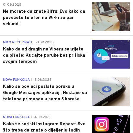
0
01.09.2025.
Ne morate da znate šifru: Evo kako da
povežete telefon na Wi-Fi za par
sekundi
0
NIKO NEĆE ZNATI
21.08.2025.
|
Kako da od drugih na Viberu sakrijete
da pišete: Kucajte poruke bez pritiska i
svojim tempom
0
NOVA FUNKCIJA
18.08.2025.
|
Kako se povlači poslata poruku u
Google Messages aplikaciji: Nestaće sa
telefona primaoca u samo 3 koraka
0
NOVA FUNKCIJA
14.08.2025.
|
Kako se koristi Instagram Repost: Sve
što treba da znate o dijeljenju tuđih