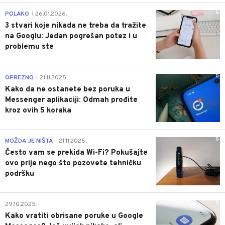
0
POLAKO
26.01.2026.
|
3 stvari koje nikada ne treba da tražite
na Googlu: Jedan pogrešan potez i u
problemu ste
0
OPREZNO
21.11.2025.
|
Kako da ne ostanete bez poruka u
Messenger aplikaciji: Odmah prođite
kroz ovih 5 koraka
0
MOŽDA JE NIŠTA
21.11.2025.
|
Često vam se prekida Wi-Fi? Pokušajte
ovo prije nego što pozovete tehničku
podršku
0
29.10.2025.
Kako vratiti obrisane poruke u Google