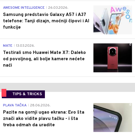
0
AWESOME INTELLIGENCE
26.03.2026.
|
Samsung predstavio Galaxy A57 i A37
telefone: Tanji dizajn, moćniji čipovi i AI
funkcije
0
MATE
13.03.2026.
|
Testirali smo Huawei Mate X7: Daleko
od povoljnog, ali bolje kamere nećete
naći
TIPS & TRICKS
0
PLAVA TAČKA
28.06.2026.
|
Pazite na gornji ugao ekrana: Evo šta
znači ako vidite plavu tačku - i šta
treba odmah da uradite