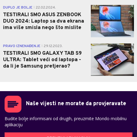
0
DUPLO JE BOLJE
22.02.2024.
|
TESTIRALI SMO ASUS ZENBOOK
DUO 2024: Laptop sa dva ekrana
ima više smisla nego što mislite
1
PRAVO IZNENAĐENJE
29.12.2023.
|
TESTIRALI SMO GALAXY TAB S9
ULTRA: Tablet veći od laptopa -
da li je Samsung pretjerao?
Naše vijesti ne morate da provjeravate
Budite bolje informisani od drugih, preuzmite Mondo mobilnu
aplikaciju