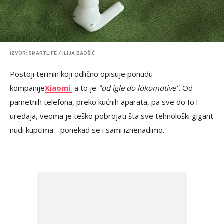
IZVOR: SMARTLIFE / ILIJA BAOŠIĆ
Postoji termin koji odlično opisuje ponudu
kompanije
Xiaomi
,
a to je
"od igle do lokomotive"
. Od
pametnih telefona, preko kućnih aparata, pa sve do IoT
uređaja, veoma je teško pobrojati šta sve tehnološki gigant
nudi kupcima - ponekad se i sami iznenadimo.