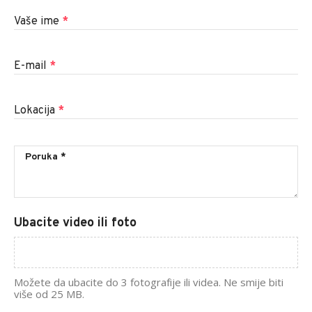
Vaše ime
*
E-mail
*
Lokacija
*
Ubacite video ili foto
Možete da ubacite do 3 fotografije ili videa. Ne smije biti
više od 25 MB.