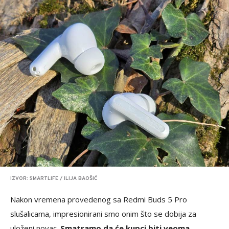
IZVOR: SMARTLIFE / ILIJA BAOŠIĆ
Nakon vremena provedenog sa Redmi Buds 5 Pro
slušalicama, impresionirani smo onim što se dobija za
uloženi novac.
Smatramo da će kupci biti veoma