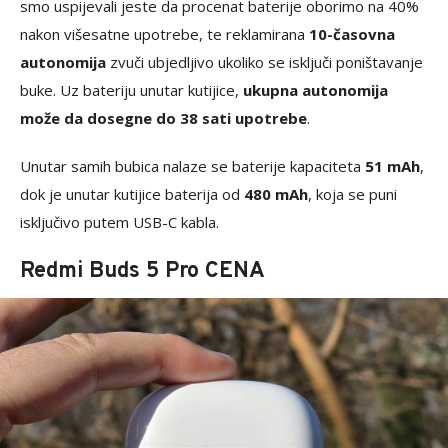
smo uspijevali jeste da procenat baterije oborimo na 40%
nakon višesatne upotrebe, te reklamirana
10-časovna
autonomija
zvuči ubjedljivo ukoliko se isključi poništavanje
buke. Uz bateriju unutar kutijice,
ukupna autonomija
može da dosegne do 38 sati upotrebe
.
Unutar samih bubica nalaze se baterije kapaciteta
51 mAh
,
dok je unutar kutijice baterija od
480 mAh
, koja se puni
isključivo putem USB-C kabla.
Redmi Buds 5 Pro CENA