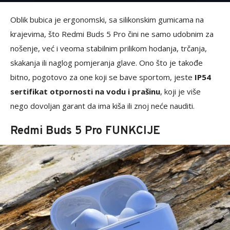
Oblik bubica je ergonomski, sa silikonskim gumicama na
krajevima, što Redmi Buds 5 Pro čini ne samo udobnim za
nošenje, već i veoma stabilnim prilikom hodanja, trčanja,
skakanja ili naglog pomjeranja glave. Ono što je takođe
bitno, pogotovo za one koji se bave sportom, jeste
IP54
sertifikat otpornosti na vodu i prašinu
, koji je više
nego dovoljan garant da ima kiša ili znoj neće nauditi.
Redmi Buds 5 Pro FUNKCIJE