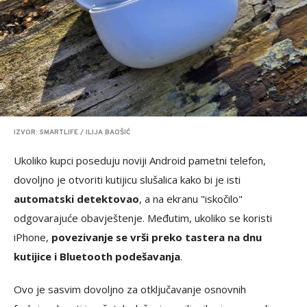
IZVOR: SMARTLIFE / ILIJA BAOŠIĆ
Ukoliko kupci poseduju noviji Android pametni telefon,
dovoljno je otvoriti kutijicu slušalica kako bi je isti
automatski detektovao
, a na ekranu "iskočilo"
odgovarajuće obavještenje. Međutim, ukoliko se koristi
iPhone,
povezivanje se vrši preko tastera na dnu
kutijice i Bluetooth podešavanja
.
Ovo je sasvim dovoljno za otključavanje osnovnih