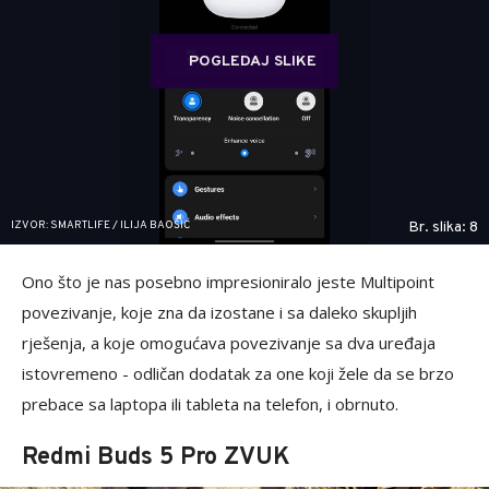
POGLEDAJ SLIKE
IZVOR: SMARTLIFE / ILIJA BAOŠIĆ
Br. slika: 8
Ono što je nas posebno impresioniralo jeste Multipoint
povezivanje, koje zna da izostane i sa daleko skupljih
rješenja, a koje omogućava povezivanje sa dva uređaja
istovremeno - odličan dodatak za one koji žele da se brzo
prebace sa laptopa ili tableta na telefon, i obrnuto.
Redmi Buds 5 Pro ZVUK