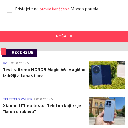
Pristajete na
Mondo portala.
pravila korišćenja
POŠALJI
RECENZIJE
0
V6
05.07.2026.
|
Testirali smo HONOR Magic V6: Magično
izdržljiv, tanak i brz
0
TELEFOTO ZVIJER
01.07.2026.
|
Xiaomi 17T na testu: Telefon koji krije
"keca u rukavu"