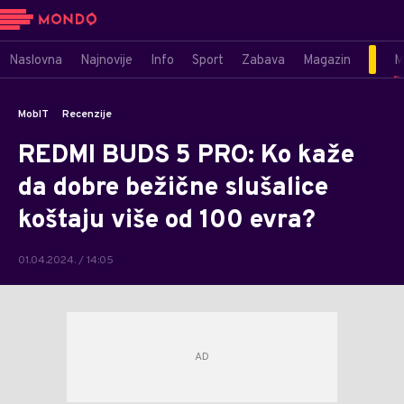
Naslovna
Najnovije
Info
Sport
Zabava
Magazin
M
MobIT
Recenzije
REDMI BUDS 5 PRO: Ko kaže
da dobre bežične slušalice
koštaju više od 100 evra?
01.04.2024. / 14:05