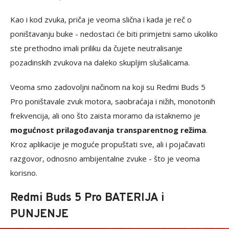
Kao i kod zvuka, priča je veoma slična i kada je reč o
poništavanju buke - nedostaci će biti primjetni samo ukoliko
ste prethodno imali priliku da čujete neutralisanje
pozadinskih zvukova na daleko skupljim slušalicama.
Veoma smo zadovoljni načinom na koji su Redmi Buds 5
Pro poništavale zvuk motora, saobraćaja i nižih, monotonih
frekvencija, ali ono što zaista moramo da istaknemo je
mogućnost prilagođavanja transparentnog režima
.
Kroz aplikacije je moguće propuštati sve, ali i pojačavati
razgovor, odnosno ambijentalne zvuke - što je veoma
korisno.
Redmi Buds 5 Pro BATERIJA i
PUNJENJE