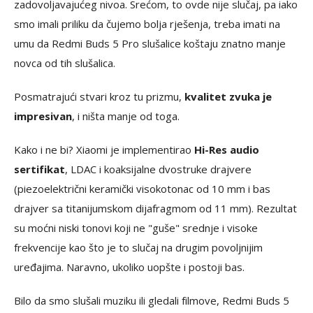
zadovoljavajućeg nivoa. Srećom, to ovde nije slučaj, pa iako
smo imali priliku da čujemo bolja rješenja, treba imati na
umu da Redmi Buds 5 Pro slušalice koštaju znatno manje
novca od tih slušalica.
Posmatrajući stvari kroz tu prizmu,
kvalitet zvuka je
impresivan
, i ništa manje od toga.
Kako i ne bi? Xiaomi je implementirao
Hi-Res audio
sertifikat
, LDAC i koaksijalne dvostruke drajvere
(piezoelektrični keramički visokotonac od 10 mm i bas
drajver sa titanijumskom dijafragmom od 11 mm). Rezultat
su moćni niski tonovi koji ne "guše" srednje i visoke
frekvencije kao što je to slučaj na drugim povoljnijim
uređajima. Naravno, ukoliko uopšte i postoji bas.
Bilo da smo slušali muziku ili gledali filmove, Redmi Buds 5