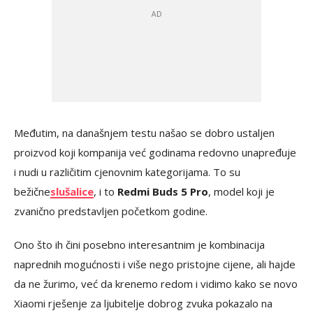
Međutim, na današnjem testu našao se dobro ustaljen
proizvod koji kompanija već godinama redovno unapređuje
i nudi u različitim cjenovnim kategorijama. To su
bežične
slušalice
, i to
Redmi Buds 5 Pro
, model koji je
zvanično predstavljen početkom godine.
Ono što ih čini posebno interesantnim je kombinacija
naprednih mogućnosti i više nego pristojne cijene, ali hajde
da ne žurimo, već da krenemo redom i vidimo kako se novo
Xiaomi rješenje za ljubitelje dobrog zvuka pokazalo na