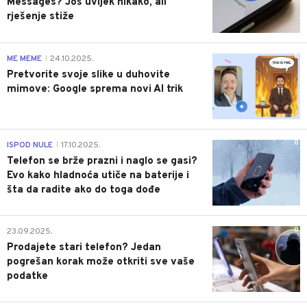
Messages? Još uvijek nikako, ali
rješenje stiže
0
ME MEME
24.10.2025.
|
Pretvorite svoje slike u duhovite
mimove: Google sprema novi AI trik
0
ISPOD NULE
17.10.2025.
|
Telefon se brže prazni i naglo se gasi?
Evo kako hladnoća utiče na baterije i
šta da radite ako do toga dođe
0
23.09.2025.
Prodajete stari telefon? Jedan
pogrešan korak može otkriti sve vaše
podatke