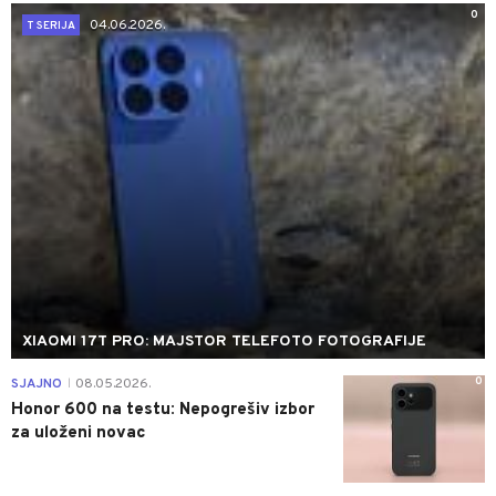
0
04.06.2026.
T SERIJA
XIAOMI 17T PRO: MAJSTOR TELEFOTO FOTOGRAFIJE
0
SJAJNO
08.05.2026.
|
Honor 600 na testu: Nepogrešiv izbor
za uloženi novac