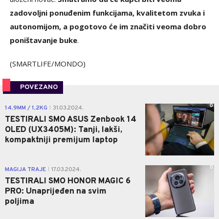
zadovoljni ponuđenim funkcijama, kvalitetom zvuka i
autonomijom, a pogotovo će im značiti veoma dobro
poništavanje buke
.
(SMARTLIFE/MONDO)
POVEZANO
0
14,9MM / 1,2KG
31.03.2024.
|
TESTIRALI SMO ASUS Zenbook 14
OLED (UX3405M): Tanji, lakši,
kompaktniji premijum laptop
0
MAGIJA TRAJE
17.03.2024.
|
TESTIRALI SMO HONOR MAGIC 6
PRO: Unaprijeđen na svim
poljima