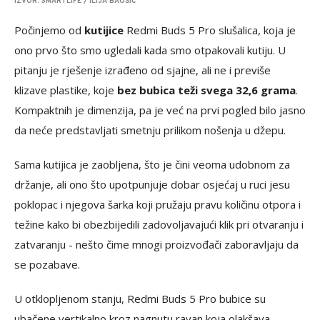
IZVOR: SMARTLIFE / ILIJA BAOŠIĆ
Počinjemo od
kutijice
Redmi Buds 5 Pro slušalica, koja je
ono prvo što smo ugledali kada smo otpakovali kutiju. U
pitanju je rješenje izrađeno od sjajne, ali ne i previše
klizave plastike, koje
bez bubica teži svega 32,6 grama
.
Kompaktnih je dimenzija, pa je već na prvi pogled bilo jasno
da neće predstavljati smetnju prilikom nošenja u džepu.
Sama kutijica je zaobljena, što je čini veoma udobnom za
držanje, ali ono što upotpunjuje dobar osjećaj u ruci jesu
poklopac i njegova šarka koji pružaju pravu količinu otpora i
težine kako bi obezbijedili zadovoljavajući klik pri otvaranju i
zatvaranju - nešto čime mnogi proizvođači zaboravljaju da
se pozabave.
U otklopljenom stanju, Redmi Buds 5 Pro bubice su
ubačene vertikalno kroz nagnutu ravan koja olakšava