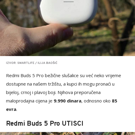
IZVOR: SMARTLIFE / ILIJA BAOŠIĆ
Redmi Buds 5 Pro bežične slušalice su već neko vrijeme
dostupne na našem tržištu, a kupci ih mogu pronaći u
bijeloj, crnoj i plavoj boji. Njihova preporučena
maloprodajna cijena je
9.990 dinara
, odnosno oko
85
evra
.
Redmi Buds 5 Pro UTISCI