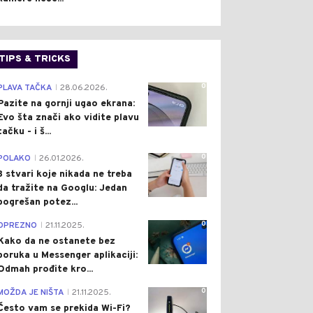
TIPS & TRICKS
0
PLAVA TAČKA
28.06.2026.
|
Pazite na gornji ugao ekrana:
Evo šta znači ako vidite plavu
tačku - i š...
0
POLAKO
26.01.2026.
|
3 stvari koje nikada ne treba
da tražite na Googlu: Jedan
pogrešan potez...
0
OPREZNO
21.11.2025.
|
Kako da ne ostanete bez
poruka u Messenger aplikaciji:
Odmah prođite kro...
0
MOŽDA JE NIŠTA
21.11.2025.
|
Često vam se prekida Wi-Fi?