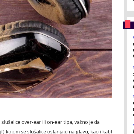
 slušalice over-ear ili on-ear tipa, važno je da
rajf) kojom se slušalice oslanjaju na glavu, kao i kabl