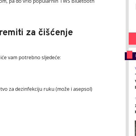
akom, pa do vrlo popularnih TWS Bluetooth
remiti za čišćenje
 biće vam potrebno sljedeće:
stvo za dezinfekciju ruku (može i asepsol)