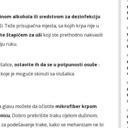
nom alkohola ili sredstvom za dezinfekciju
uši. Teže prisupačna mjesta, sa kojih krpa nije u
ite štapićem za uši
koji ste prethodno nakvasili
iju ruku.
ušalice,
ostavite ih da se u potpunosti osuše
-
 koje je moguće skinuti sa slušalica.
a glavu možete da očistite
mikrofiber krpom
unicu
. Dobro prebrišite traku cijelom dužinom,
uže za podešavanje trake, kako se mehanizam ne bi