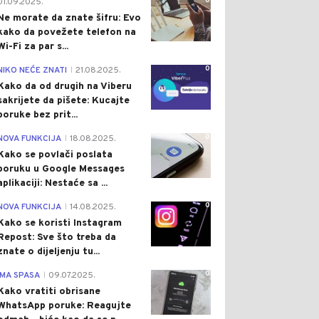
0
01.09.2025.
Ne morate da znate šifru: Evo
kako da povežete telefon na
Wi-Fi za par s...
0
NIKO NEĆE ZNATI
21.08.2025.
|
Kako da od drugih na Viberu
sakrijete da pišete: Kucajte
poruke bez prit...
0
NOVA FUNKCIJA
18.08.2025.
|
Kako se povlači poslata
poruku u Google Messages
aplikaciji: Nestaće sa ...
0
NOVA FUNKCIJA
14.08.2025.
|
Kako se koristi Instagram
Repost: Sve što treba da
znate o dijeljenju tu...
0
IMA SPASA
09.07.2025.
|
Kako vratiti obrisane
WhatsApp poruke: Reagujte