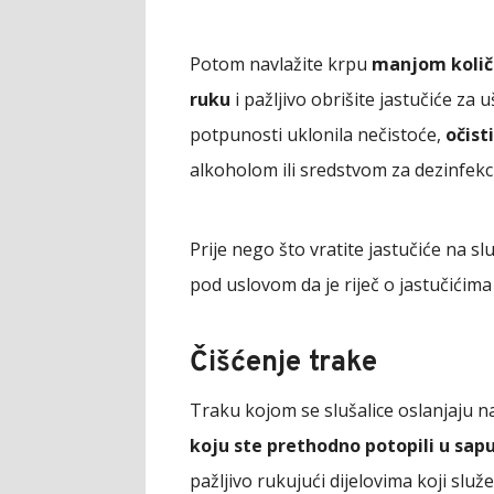
Potom navlažite krpu
manjom količi
ruku
i pažljivo obrišite jastučiće za 
potpunosti uklonila nečistoće,
očist
alkoholom ili sredstvom za dezinfekc
Prije nego što vratite jastučiće na sl
pod uslovom da je riječ o jastučićima
Čišćenje trake
Traku kojom se slušalice oslanjaju n
koju ste prethodno potopili u sap
pažljivo rukujući dijelovima koji sl