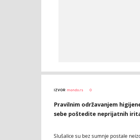
0
IZVOR
mondo.rs
Pravilnim održavanjem higijene 
sebe poštedite neprijatnih irit
Slušalice su bez sumnje postale neizo