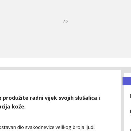
produžite radni vijek svojih slušalica i
acija kože.
stavan dio svakodnevice velikog broja ljudi.