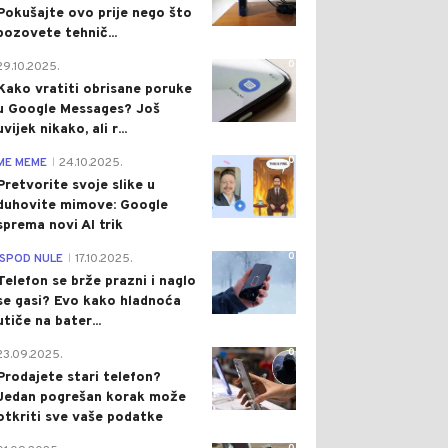
Pokušajte ovo prije nego što
pozovete tehnič...
0
29.10.2025.
Kako vratiti obrisane poruke
u Google Messages? Još
uvijek nikako, ali r...
0
ME MEME
24.10.2025.
|
Pretvorite svoje slike u
duhovite mimove: Google
sprema novi AI trik
0
ISPOD NULE
17.10.2025.
|
Telefon se brže prazni i naglo
se gasi? Evo kako hladnoća
utiče na bater...
0
23.09.2025.
Prodajete stari telefon?
Jedan pogrešan korak može
otkriti sve vaše podatke