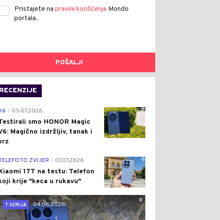
Pristajete na
pravila korišćenja
Mondo
portala.
POŠALJI
RECENZIJE
0
V6
05.07.2026.
|
Testirali smo HONOR Magic
V6: Magično izdržljiv, tanak i
brz
0
TELEFOTO ZVIJER
01.07.2026.
|
Xiaomi 17T na testu: Telefon
koji krije "keca u rukavu"
0
04.06.2026.
T SERIJA