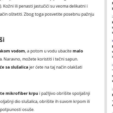
). Kožni ili penasti jastučići su veoma delikatni i
 način oštetiti. Zbog toga posvetite posebnu pažnju
ši
akom vodom
, a potom u vodu ubacite
malo
. Naravno, možete koristiti i tečni sapun.
će sa slušalica
jer ćete na taj način olakšati
te mikrofiber krpu
i pažljivo obrišite spoljašnji
poljašnji dio slušalica, obrišite ih suvom krpom ili
 potpunosti osuše.