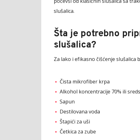
počevši od klasičnih slušalica sa tr
slušalica.
Šta je potrebno prip
slušalica?
Za lako i efikasno čišćenje slušalica
Čista mikrofiber krpa
Alkohol koncentracije 70% ili sred
Sapun
Destilovana voda
Štapići za uši
Četkica za zube