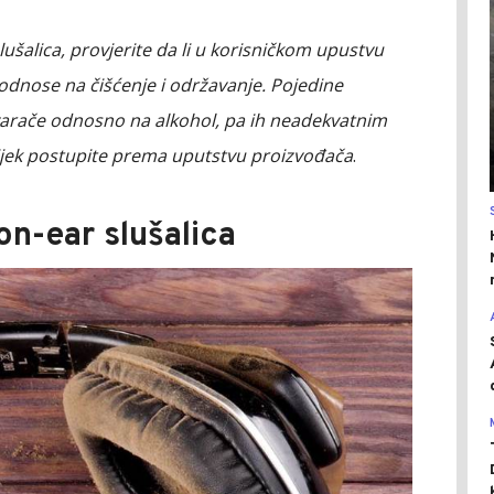
lušalica, provjerite da li u korisničkom upustvu
dnose na čišćenje i održavanje. Pojedine
stvarače odnosno na alkohol, pa ih neadekvatnim
vijek postupite prema uputstvu proizvođača
.
on-ear slušalica