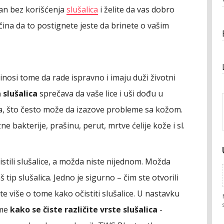
dan bez korišćenja
slušalica
i želite da vas dobro
ina da to postignete jeste da brinete o vašim
nosi tome da rade ispravno i imaju duži životni
 slušalica
sprečava da vaše lice i uši dođu u
a, što često može da izazove probleme sa kožom.
ne bakterije, prašinu, perut, mrtve ćelije kože i sl.
tili slušalice, a možda niste nijednom. Možda
š tip slušalica. Jedno je sigurno – čim ste otvorili
te više o tome kako očistiti slušalice. U nastavku
ome
kako se čiste različite vrste slušalica
-