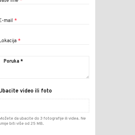
Vaše ime
*
E-mail
*
Lokacija
*
Ubacite video ili foto
Možete da ubacite do 3 fotografije ili videa. Ne
smije biti više od 25 MB.