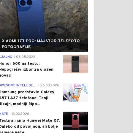
XIAOMI 17T PRO: MAJSTOR TELEFOTO
FOTOGRAFIJE
0
SJAJNO
08.05.2026.
|
Honor 600 na testu:
Nepogrešiv izbor za uloženi
novac
0
AWESOME INTELLIGENCE
26.03.2026.
|
Samsung predstavio Galaxy
A57 i A37 telefone: Tanji
dizajn, moćniji čipo...
0
MATE
13.03.2026.
|
Testirali smo Huawei Mate X7:
Daleko od povoljnog, ali bolje
kamere neće...